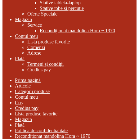
Stative tableta-laptop
Stative tobe si percutie
Oferte Speciale
Magazin
Service
Recondiționat mandolina Hora ~ 1970
Contul meu
Lista produse favorite
Comenzi
Adrese
Plată
Termeni și condiții
Credius pay
Prima pagină
Articole
Categorii produse
Contul meu
Coș
Credius pay
Lista produse favorite
Magazin
Plată
Politica de confidentialitate
Recondiționat mandolina Hora ~ 1970