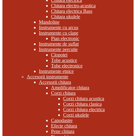
Chitara electrica
Chitara electro-acustica
Chitara electrica Bass
Chitara ukulele
Mandoline
Instrumente cu arcus
Instrumente cu clape
Pian electronic
Instrumente de suflat
Instrumente percutie
Clopotei
Tobe acustice
Tobe electronice
Instrumente etnice
Accesorii instrumente
Accesorii chitara
Amplificator chitara
Corzi chitara
Corzi chitara acustica
Corzi chitara clasica
Corzi chitara electrica
Corzi ukulele
Capodastre
Efecte chitara
Pene chitara