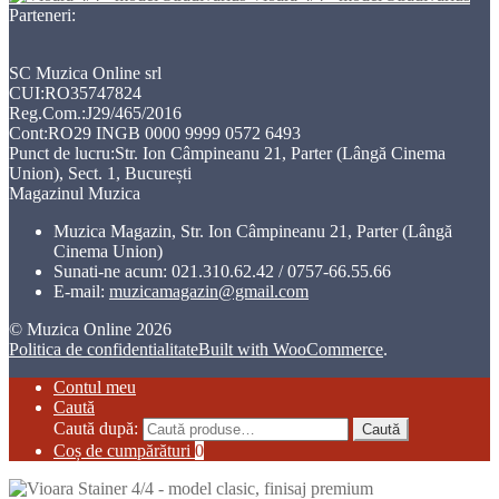
Parteneri:
SC Muzica Online srl
CUI:RO35747824
Reg.Com.:J29/465/2016
Cont:RO29 INGB 0000 9999 0572 6493
Punct de lucru:Str. Ion Câmpineanu 21, Parter (Lângă Cinema
Union), Sect. 1, București
Magazinul Muzica
Muzica Magazin, Str. Ion Câmpineanu 21, Parter (Lângă
Cinema Union)
Sunati-ne acum:
021.310.62.42 / 0757-66.55.66
E-mail:
muzicamagazin@gmail.com
© Muzica Online 2026
Politica de confidentialitate
Built with WooCommerce
.
Contul meu
Caută
Caută după:
Caută
Coș de cumpărături
0