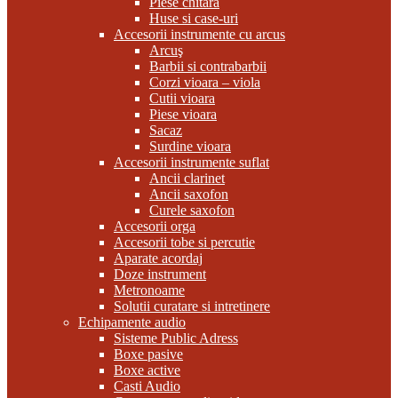
Piese chitara
Huse si case-uri
Accesorii instrumente cu arcus
Arcuş
Barbii si contrabarbii
Corzi vioara – viola
Cutii vioara
Piese vioara
Sacaz
Surdine vioara
Accesorii instrumente suflat
Ancii clarinet
Ancii saxofon
Curele saxofon
Accesorii orga
Accesorii tobe si percutie
Aparate acordaj
Doze instrument
Metronoame
Solutii curatare si intretinere
Echipamente audio
Sisteme Public Adress
Boxe pasive
Boxe active
Casti Audio