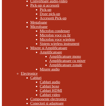
Convertoare audio-video
Pick-up si accesorii
Pick-up
Doze pick-up
Accesorii Pick-up
Megafoane
Microfoane
Microfon condenser
Microfon voce cu fir
Microfon voce wireless
Sistem wireless instrument
Mixere si Amplificatoare
Amplificatoare
Amplificatoare mono
Amplificatoare cu mixer
Amplificatoare zonale
Mixere audio
Electronice
Cabluri
Cabluri audio
Cabluri boxe
Cabluri HDMI
Cabluri video
Componente electronice
Conectori si adaptoare