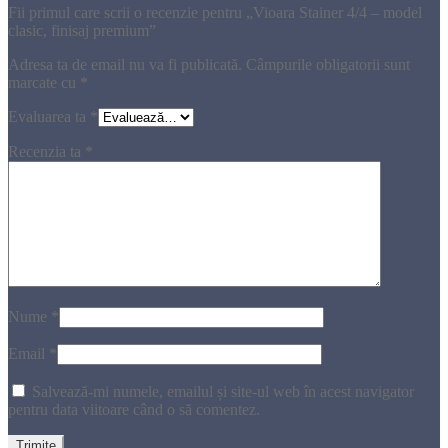
Fii primul care scrii o recenzie pentru „Vioara Stainer 4/4 – model
clasic, finisaj premium”
Adresa ta de email nu va fi publicată.
Câmpurile obligatorii sunt
marcate cu
*
Evaluarea ta
*
Recenzia ta
*
Nume
*
Email
*
Salvează-mi numele, emailul și site-ul web în acest navigator
pentru data viitoare când o să comentez.