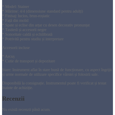
* Model: Stainer
* Mărime: 4/4 (dimensiune standard pentru adulți)
* Finisaj: lucios, brun-roșiatic
* Față din molid
* Spate și eclise din arțar cu desen decorativ pronunțat
* Tastieră și accesorii negre
* Sonoritate caldă și echilibrată
* Potrivită pentru studiu și interpretare
Accesorii incluse
* Arcuș
* Cutie de transport și depozitare
Stare: Instrument aflat în stare bună de funcționare, cu aspect îngrijit
și urme normale de utilizare specifice vârstei și folosirii sale.
Disponibilă la consignație. Instrumentul poate fi verificat și testat
înainte de achiziție.
Recenzii
Nu există recenzii până acum.