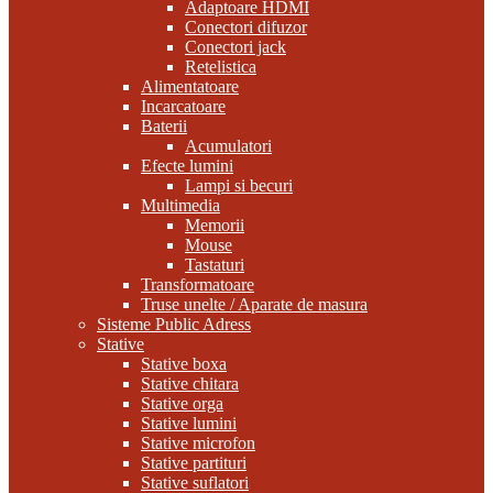
Adaptoare HDMI
Conectori difuzor
Conectori jack
Retelistica
Alimentatoare
Incarcatoare
Baterii
Acumulatori
Efecte lumini
Lampi si becuri
Multimedia
Memorii
Mouse
Tastaturi
Transformatoare
Truse unelte / Aparate de masura
Sisteme Public Adress
Stative
Stative boxa
Stative chitara
Stative orga
Stative lumini
Stative microfon
Stative partituri
Stative suflatori