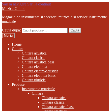
Sari la navigare
Sari la conținut
Muzica Online
Magazin de instrumente si accesorii muzicale si service instrumente
muzicale
Caută după:
Caută
Meniu
Home
Chitara
Chitara acustica
Chitara clasica
Chitara acustica bass
Chitara electrica
Chitara electro-acustica
Chitara electrica Bass
Chitara ukulele
Produse
Instrumente muzicale
Chitara
Chitara acustica
Chitara clasica
Chitara acustica bass