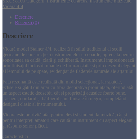
SKU:
8100
Categorii:
Instrumente cu arcus
,
Instrumente muzicale
,
Vioara 4-4
Descriere
Recenzii (0)
Descriere
Vioară model Stainer 4/4, realizată în stilul tradițional al școlii
germane de construcție a instrumentelor cu coarde, apreciată pentru
sonoritatea sa caldă, clară și echilibrată. Instrumentul impresionează
prin finisajul lucios în nuanțe de brun-roșiatic și prin desenul elegant
al lemnului de pe spate, evidențiat de fladerele naturale ale arțarului.
Fața rezonantă este realizată din molid selecționat, iar spatele,
eclisele și gâtul din arțar cu fibră decorativă pronunțată, oferind atât
un aspect estetic deosebit, cât și proprietăți acustice foarte bune.
Tastiera, cordarul și bărbierul sunt finisate în negru, completând
designul clasic al instrumentului.
Vioara este potrivită atât pentru elevi și studenți la muzică, cât și
pentru interpreți amatori care caută un instrument cu aspect elegant
și răspuns sonor plăcut.
Caracteristici