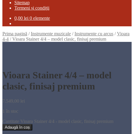
Sitemap
Termeni și condiții
0,00
lei
0 elemente
Prima pagină
/
Instrumente muzicale
/
Instrumente cu arcus
/
Vioara
4-4
/
Vioara Stainer 4/4 – model clasic, finisaj premium
Vioara Stainer 4/4 – model
clasic, finisaj premium
7.549,00
lei
1 în stoc
Cantitate Vioara Stainer 4/4 - model clasic, finisaj premium
Adaugă în coș