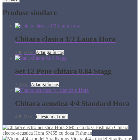
Produse similare
Chitara clasica 1/2 Laura Hora
399,00
lei
Adaugă în coș
Set 12 Pene chitara 0.84 Stagg
3,00
lei
Adaugă în coș
Chitara acustica 4/4 Standard Hora
499,00
lei
Citește mai mult
Chitara
electro-acustica Hora SM55 cu doza Fishman
Vioara 4/4 - model Stradivarius