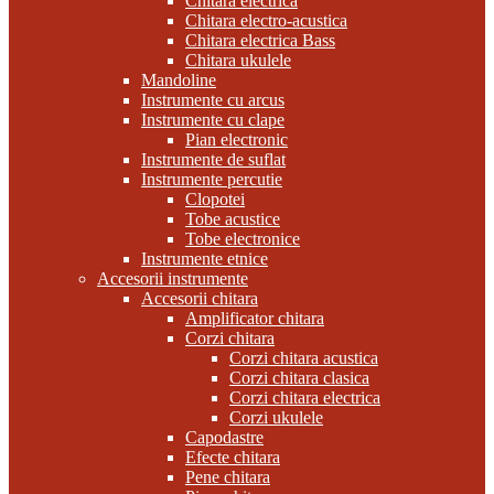
Chitara electrica
Chitara electro-acustica
Chitara electrica Bass
Chitara ukulele
Mandoline
Instrumente cu arcus
Instrumente cu clape
Pian electronic
Instrumente de suflat
Instrumente percutie
Clopotei
Tobe acustice
Tobe electronice
Instrumente etnice
Accesorii instrumente
Accesorii chitara
Amplificator chitara
Corzi chitara
Corzi chitara acustica
Corzi chitara clasica
Corzi chitara electrica
Corzi ukulele
Capodastre
Efecte chitara
Pene chitara