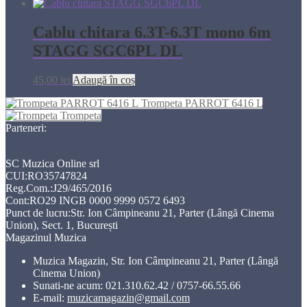
Cablu chitara 6.3T-6.3T mono 6m
STAGG SGC6PL DL
45,00
lei
Adaugă în coș
Trompeta PARROT 6416 L
Trompeta
Parteneri:
SC Muzica Online srl
CUI:RO35747824
Reg.Com.:J29/465/2016
Cont:RO29 INGB 0000 9999 0572 6493
Punct de lucru:Str. Ion Câmpineanu 21, Parter (Lângă Cinema
Union), Sect. 1, București
Magazinul Muzica
Muzica Magazin, Str. Ion Câmpineanu 21, Parter (Lângă
Cinema Union)
Sunati-ne acum:
021.310.62.42 / 0757-66.55.66
E-mail:
muzicamagazin@gmail.com