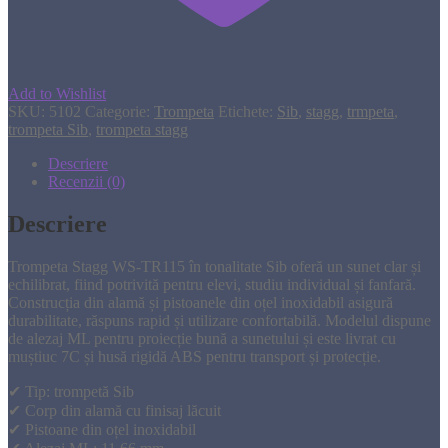
Add to Wishlist
SKU:
5102
Categorie:
Trompeta
Etichete:
Sib
,
stagg
,
trmpeta
,
trompeta Sib
,
trompeta stagg
Descriere
Recenzii (0)
Descriere
Trompeta Stagg WS-TR115 în tonalitate Sib oferă un sunet clar și
echilibrat, fiind potrivită pentru elevi, studiu individual și fanfară.
Construcția din alamă și pistoanele din oțel inoxidabil asigură
durabilitate, răspuns rapid și utilizare confortabilă. Modelul dispune
de alezaj ML pentru proiecție bună a sunetului și este livrat cu
muștiuc 7C și husă rigidă ABS pentru transport și protecție.
✔ Tip: trompetă Sib
✔ Corp din alamă cu finisaj lăcuit
✔ Pistoane din oțel inoxidabil