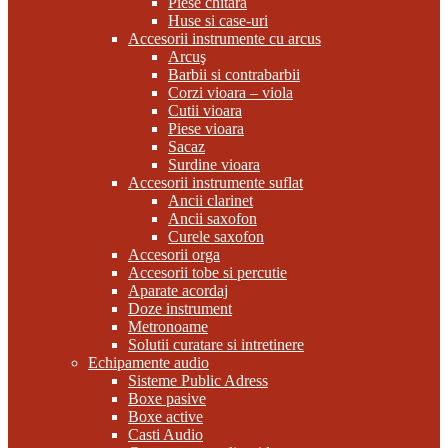
Piese chitara
Huse si case-uri
Accesorii instrumente cu arcus
Arcuş
Barbii si contrabarbii
Corzi vioara – viola
Cutii vioara
Piese vioara
Sacaz
Surdine vioara
Accesorii instrumente suflat
Ancii clarinet
Ancii saxofon
Curele saxofon
Accesorii orga
Accesorii tobe si percutie
Aparate acordaj
Doze instrument
Metronoame
Solutii curatare si intretinere
Echipamente audio
Sisteme Public Adress
Boxe pasive
Boxe active
Casti Audio