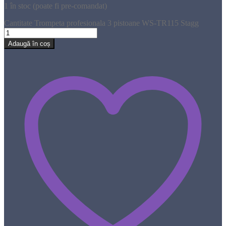
1 în stoc (poate fi pre-comandat)
Cantitate Trompeta profesionala 3 pistoane WS-TR115 Stagg
Adaugă în coș