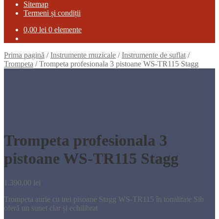
Sitemap
Termeni și condiții
0,00
lei
0 elemente
Prima pagină
/
Instrumente muzicale
/
Instrumente de suflat
/
Trompeta
/
Trompeta profesionala 3 pistoane WS-TR115 Stagg
Trompeta profesionala 3
pistoane WS-TR115 Stagg
1.390,00
lei
Trompeta aurie cu trei pisoane Stagg WS-TR115 în tonalitate Sib
oferă un sunet clar și echilibrat