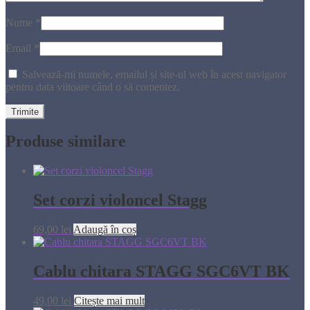
Nume
*
Email
*
Salvează-mi numele, emailul și site-ul web în acest navigator
pentru data viitoare când o să comentez.
Produse similare
Set corzi violoncel Stagg
69,00
lei
Adaugă în coș
Cablu chitara STAGG SGC6VT BK
49,00
lei
Citește mai mult