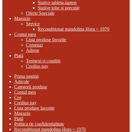
Stative tableta-laptop
Stative tobe si percutie
Oferte Speciale
Magazin
Service
Recondiționat mandolina Hora ~ 1970
Contul meu
Lista produse favorite
Comenzi
Adrese
Plată
Termeni și condiții
Credius pay
Prima pagină
Articole
Categorii produse
Contul meu
Coș
Credius pay
Lista produse favorite
Magazin
Plată
Politica de confidentialitate
Recondiționat mandolina Hora ~ 1970