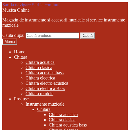
Sari la navigare
Sari la conținut
Muzica Online
Magazin de instrumente si accesorii muzicale si service instrumente
muzicale
Caută după:
Caută
Meniu
Home
Chitara
Chitara acustica
Chitara clasica
Chitara acustica bass
Chitara electrica
Chitara electro-acustica
Chitara electrica Bass
Chitara ukulele
Produse
Instrumente muzicale
Chitara
Chitara acustica
Chitara clasica
Chitara acustica bass