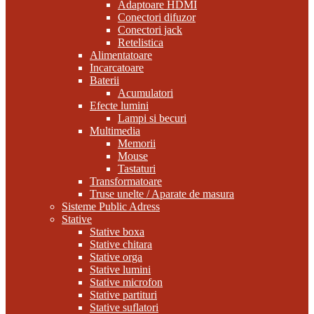
Adaptoare HDMI
Conectori difuzor
Conectori jack
Retelistica
Alimentatoare
Incarcatoare
Baterii
Acumulatori
Efecte lumini
Lampi si becuri
Multimedia
Memorii
Mouse
Tastaturi
Transformatoare
Truse unelte / Aparate de masura
Sisteme Public Adress
Stative
Stative boxa
Stative chitara
Stative orga
Stative lumini
Stative microfon
Stative partituri
Stative suflatori