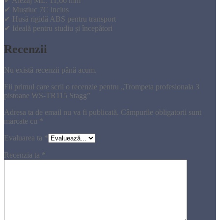
✔ Alezaj ML: 11,66 mm
✔ Muștiuc 7C inclus
✔ Husă rigidă ABS pentru transport
✔ Ideală pentru studiu și începători
Recenzii
Nu există recenzii până acum.
Fii primul care scrii o recenzie pentru „Trompeta profesionala 3
pistoane WS-TR115 Stagg”
Adresa ta de email nu va fi publicată.
Câmpurile obligatorii sunt
marcate cu
*
Evaluarea ta
*
Recenzia ta
*