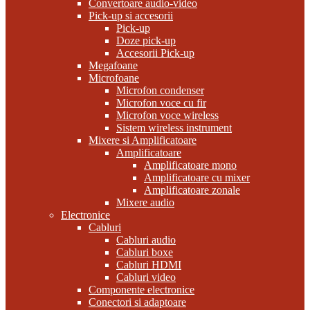
Convertoare audio-video
Pick-up si accesorii
Pick-up
Doze pick-up
Accesorii Pick-up
Megafoane
Microfoane
Microfon condenser
Microfon voce cu fir
Microfon voce wireless
Sistem wireless instrument
Mixere si Amplificatoare
Amplificatoare
Amplificatoare mono
Amplificatoare cu mixer
Amplificatoare zonale
Mixere audio
Electronice
Cabluri
Cabluri audio
Cabluri boxe
Cabluri HDMI
Cabluri video
Componente electronice
Conectori si adaptoare