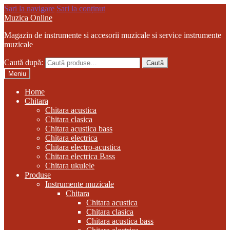
Sari la navigare
Sari la conținut
Muzica Online
Magazin de instrumente si accesorii muzicale si service instrumente
muzicale
Caută după:
Caută
Meniu
Home
Chitara
Chitara acustica
Chitara clasica
Chitara acustica bass
Chitara electrica
Chitara electro-acustica
Chitara electrica Bass
Chitara ukulele
Produse
Instrumente muzicale
Chitara
Chitara acustica
Chitara clasica
Chitara acustica bass