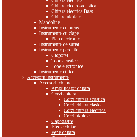
Chitara electrica
Chitara electro-acustica
Chitara electrica Bass
Chitara ukulele
Mandoline
Instrumente cu arcus
Instrumente cu clape
Pian electronic
Instrumente de suflat
Instrumente percutie
Clopotei
Tobe acustice
Tobe electronice
Instrumente etnice
Accesorii instrumente
Accesorii chitara
Amplificator chitara
Corzi chitara
Corzi chitara acustica
Corzi chitara clasica
Corzi chitara electrica
Corzi ukulele
Capodastre
Efecte chitara
Pene chitara