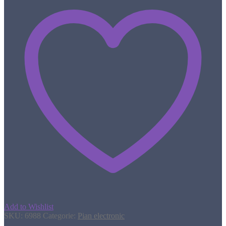
Add to Wishlist
SKU:
6988
Categorie:
Pian electronic