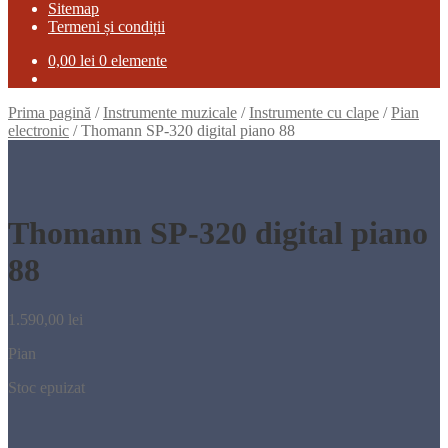
Sitemap
Termeni și condiții
0,00
lei
0 elemente
Prima pagină
/
Instrumente muzicale
/
Instrumente cu clape
/
Pian
electronic
/
Thomann SP-320 digital piano 88
Thomann SP-320 digital piano
88
1.590,00
lei
Pian
Stoc epuizat