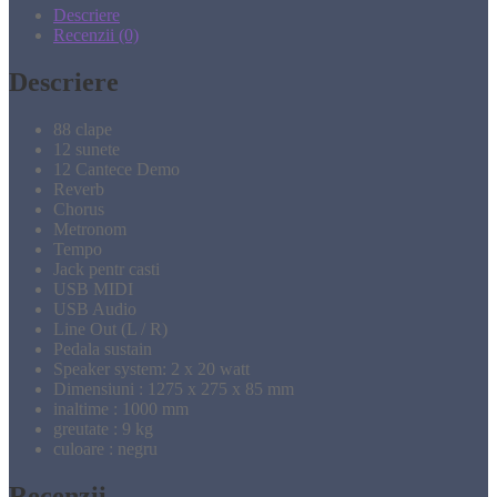
Descriere
Recenzii (0)
Descriere
88 clape
12 sunete
12 Cantece Demo
Reverb
Chorus
Metronom
Tempo
Jack pentr casti
USB MIDI
USB Audio
Line Out (L / R)
Pedala sustain
Speaker system: 2 x 20 watt
Dimensiuni : 1275 x 275 x 85 mm
inaltime : 1000 mm
greutate : 9 kg
culoare : negru
Recenzii