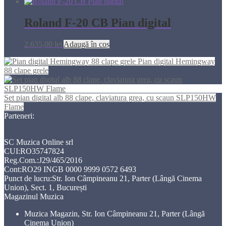
Roland F-20 CB Pian digital
2.635,00
lei
Adaugă în coș
Pian digital Hemingway
88 clape grele
Set pian digital alb 88 clape, claviatura grea, cu scaun SLP150HW
Flame
Parteneri:
SC Muzica Online srl
CUI:RO35747824
Reg.Com.:J29/465/2016
Cont:RO29 INGB 0000 9999 0572 6493
Punct de lucru:Str. Ion Câmpineanu 21, Parter (Lângă Cinema
Union), Sect. 1, București
Magazinul Muzica
Muzica Magazin, Str. Ion Câmpineanu 21, Parter (Lângă
Cinema Union)