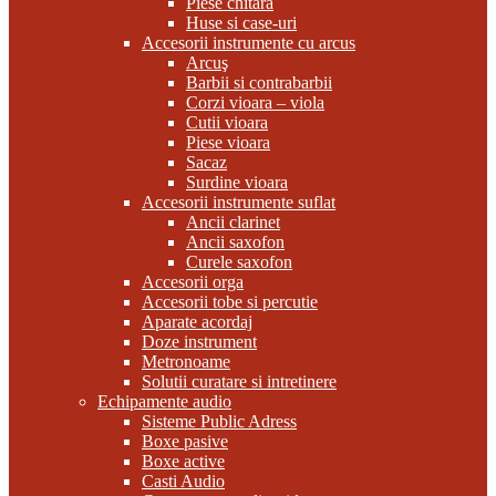
Piese chitara
Huse si case-uri
Accesorii instrumente cu arcus
Arcuş
Barbii si contrabarbii
Corzi vioara – viola
Cutii vioara
Piese vioara
Sacaz
Surdine vioara
Accesorii instrumente suflat
Ancii clarinet
Ancii saxofon
Curele saxofon
Accesorii orga
Accesorii tobe si percutie
Aparate acordaj
Doze instrument
Metronoame
Solutii curatare si intretinere
Echipamente audio
Sisteme Public Adress
Boxe pasive
Boxe active
Casti Audio