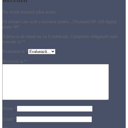
Nu există recenzii până acum.
Fii primul care scrii o recenzie pentru „Thomann SP-320 digital
piano 88”
Adresa ta de email nu va fi publicată.
Câmpurile obligatorii sunt
marcate cu
*
Evaluarea ta
*
Recenzia ta
*
Nume
*
Email
*