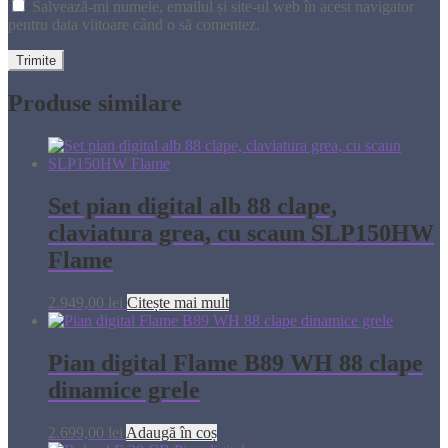
Salvează-mi numele, emailul și site-ul web în acest navigator
pentru data viitoare când o să comentez.
Produse similare
Set pian digital alb 88 clape,
claviatura grea, cu scaun SLP150HW
Flame
2.949,00
lei
Citește mai mult
Pian digital Flame B89 WH 88 clape
dinamice grele
2.699,00
lei
Adaugă în coș