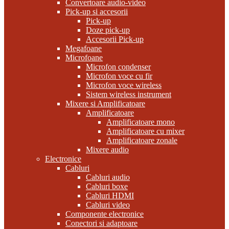
Convertoare audio-video
Pick-up si accesorii
Pick-up
Doze pick-up
Accesorii Pick-up
Megafoane
Microfoane
Microfon condenser
Microfon voce cu fir
Microfon voce wireless
Sistem wireless instrument
Mixere si Amplificatoare
Amplificatoare
Amplificatoare mono
Amplificatoare cu mixer
Amplificatoare zonale
Mixere audio
Electronice
Cabluri
Cabluri audio
Cabluri boxe
Cabluri HDMI
Cabluri video
Componente electronice
Conectori si adaptoare