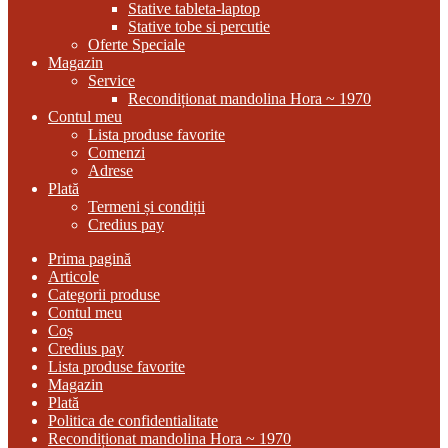
Stative tableta-laptop
Stative tobe si percutie
Oferte Speciale
Magazin
Service
Recondiționat mandolina Hora ~ 1970
Contul meu
Lista produse favorite
Comenzi
Adrese
Plată
Termeni și condiții
Credius pay
Prima pagină
Articole
Categorii produse
Contul meu
Coș
Credius pay
Lista produse favorite
Magazin
Plată
Politica de confidentialitate
Recondiționat mandolina Hora ~ 1970