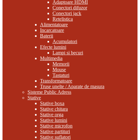
Adaptoare HDMI
Conectori difuzor
Conectori jack
Retelistica
Alimentatoare
Incarcatoare
Baterii
Acumulatori
Efecte lumini
Lampi si becuri
Multimedia
Memorii
Mouse
Tastaturi
Transformatoare
Truse unelte / Aparate de masura
Sisteme Public Adress
Stative
Stative boxa
Stative chitara
Stative orga
Stative lumini
Stative microfon
Stative partituri
Stative suflatori