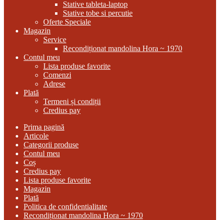
Stative tableta-laptop
Stative tobe si percutie
Oferte Speciale
Magazin
Service
Recondiționat mandolina Hora ~ 1970
Contul meu
Lista produse favorite
Comenzi
Adrese
Plată
Termeni și condiții
Credius pay
Prima pagină
Articole
Categorii produse
Contul meu
Coș
Credius pay
Lista produse favorite
Magazin
Plată
Politica de confidentialitate
Recondiționat mandolina Hora ~ 1970