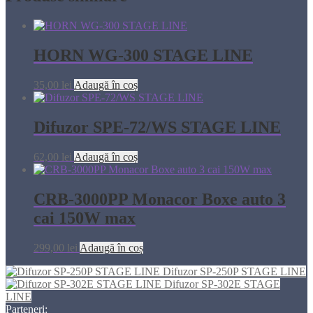
HORN WG-300 STAGE LINE
35,00
lei
Adaugă în coș
Difuzor SPE-72/WS STAGE LINE
62,00
lei
Adaugă în coș
CRB-3000PP Monacor Boxe auto 3
cai 150W max
299,00
lei
Adaugă în coș
Difuzor SP-250P STAGE LINE
Difuzor SP-302E STAGE
LINE
Parteneri: