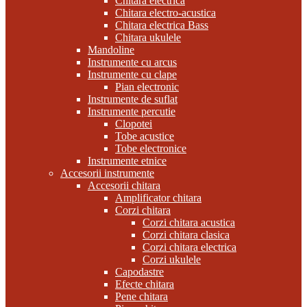
Chitara electrica
Chitara electro-acustica
Chitara electrica Bass
Chitara ukulele
Mandoline
Instrumente cu arcus
Instrumente cu clape
Pian electronic
Instrumente de suflat
Instrumente percutie
Clopotei
Tobe acustice
Tobe electronice
Instrumente etnice
Accesorii instrumente
Accesorii chitara
Amplificator chitara
Corzi chitara
Corzi chitara acustica
Corzi chitara clasica
Corzi chitara electrica
Corzi ukulele
Capodastre
Efecte chitara
Pene chitara