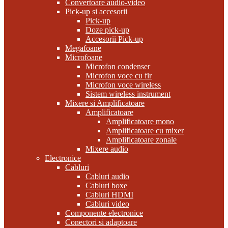
Convertoare audio-video
Pick-up si accesorii
Pick-up
Doze pick-up
Accesorii Pick-up
Megafoane
Microfoane
Microfon condenser
Microfon voce cu fir
Microfon voce wireless
Sistem wireless instrument
Mixere si Amplificatoare
Amplificatoare
Amplificatoare mono
Amplificatoare cu mixer
Amplificatoare zonale
Mixere audio
Electronice
Cabluri
Cabluri audio
Cabluri boxe
Cabluri HDMI
Cabluri video
Componente electronice
Conectori si adaptoare