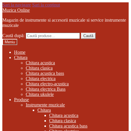
Sari la navigare
Sari la conținut
Muzica Online
Magazin de instrumente si accesorii muzicale si service instrumente
muzicale
Caută după:
Caută
Meniu
Home
Chitara
Chitara acustica
Chitara clasica
Chitara acustica bass
Chitara electrica
Chitara electro-acustica
Chitara electrica Bass
Chitara ukulele
Produse
Instrumente muzicale
Chitara
Chitara acustica
Chitara clasica
Chitara acustica bass