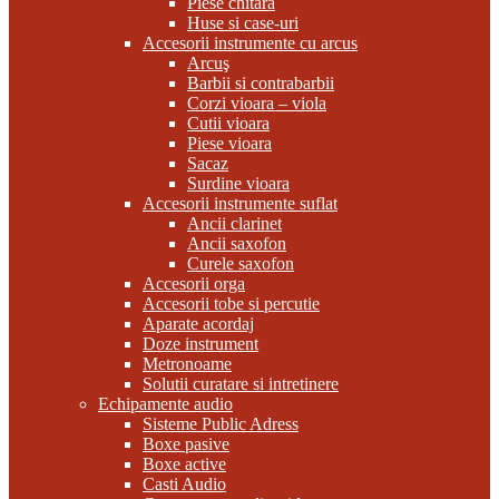
Piese chitara
Huse si case-uri
Accesorii instrumente cu arcus
Arcuş
Barbii si contrabarbii
Corzi vioara – viola
Cutii vioara
Piese vioara
Sacaz
Surdine vioara
Accesorii instrumente suflat
Ancii clarinet
Ancii saxofon
Curele saxofon
Accesorii orga
Accesorii tobe si percutie
Aparate acordaj
Doze instrument
Metronoame
Solutii curatare si intretinere
Echipamente audio
Sisteme Public Adress
Boxe pasive
Boxe active
Casti Audio