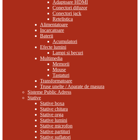
Adaptoare HDMI
Conectori difuzor
Conectori jack
Retelistica
Alimentatoare
Incarcatoare
Baterii
Acumulatori
Efecte lumini
Lampi si becuri
Multimedia
Memorii
Mouse
Tastaturi
Transformatoare
Truse unelte / Aparate de masura
Sisteme Public Adress
Stative
Stative boxa
Stative chitara
Stative orga
Stative lumini
Stative microfon
Stative partituri
Stative suflatori