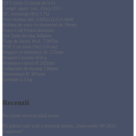
QTS
totale
Q
factor de
0.61
Compl
.
equiv
.
vol.
.
(
Vas) 155
l
DC
rezistenţă
(
Re)
3.7Ω
Voce
bobina
ind
.
(
1kHz
) (
Le)
0.4mH
Bobina de voce
cu diametrul de
39mm
Voice Coil Fostul
aluminiu
Aer
5mm
decalaj
înălţime
Forţa de
factor
WxL
7.99Tm
FEP.
Con
zona
(
Sd)
531cm2
Magnet
cu diametrul de
125mm
Magnet
Greutate
850 g
Montarea
cutout
Ø
282mm
A
dâncime
de montaj 130mm
Dimensiuni
Ø
305mm
Greutate
2.4 kg
Recenzii
Nu există recenzii până acum.
Fii primul care scrii o recenzie pentru „Subwoofer SP-302C
Carpower”