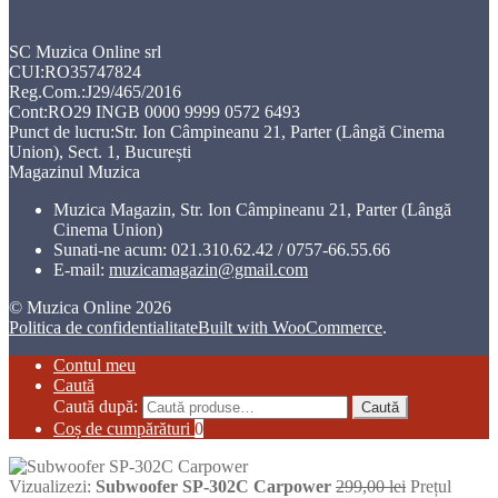
SC Muzica Online srl
CUI:RO35747824
Reg.Com.:J29/465/2016
Cont:RO29 INGB 0000 9999 0572 6493
Punct de lucru:Str. Ion Câmpineanu 21, Parter (Lângă Cinema
Union), Sect. 1, București
Magazinul Muzica
Muzica Magazin, Str. Ion Câmpineanu 21, Parter (Lângă
Cinema Union)
Sunati-ne acum:
021.310.62.42 / 0757-66.55.66
E-mail:
muzicamagazin@gmail.com
© Muzica Online 2026
Politica de confidentialitate
Built with WooCommerce
.
Contul meu
Caută
Caută după:
Caută
Coș de cumpărături
0
Vizualizezi:
Subwoofer SP-302C Carpower
299,00
lei
Prețul