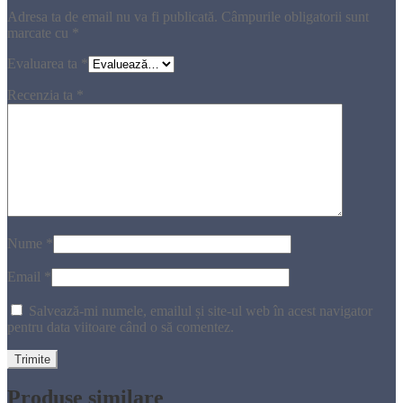
Adresa ta de email nu va fi publicată.
Câmpurile obligatorii sunt
marcate cu
*
Evaluarea ta
*
Recenzia ta
*
Nume
*
Email
*
Salvează-mi numele, emailul și site-ul web în acest navigator
pentru data viitoare când o să comentez.
Produse similare