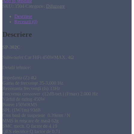
Add to Wishlist
SKU:
3504
Categorie:
Difuzoare
Descriere
Recenzii (0)
Descriere
SP-302C
Subwoofer
Car
HiFi
450WMAX
,
4Ω
Detalii tehnice:
Impedanta
(
Z)
4Ω
Gama de frecvenţe
35-3,000
Hz
Rezonanta
frecvenţă
(
fs)
33Hz
Frecventa crossover
(
12dB/oct.
) (
Fmax) 2.000
Hz
Vârful
de rating
450W
Putere
150WRMS
SPL
(
1W/1m)
93dB
Cms
bară de suspensie
0.39mm
/
N
MMS
în mişcare
de masă
62g
SMC
mech
.
Q
factor de
4.19
QES
electrice
Q
factor de
0.71