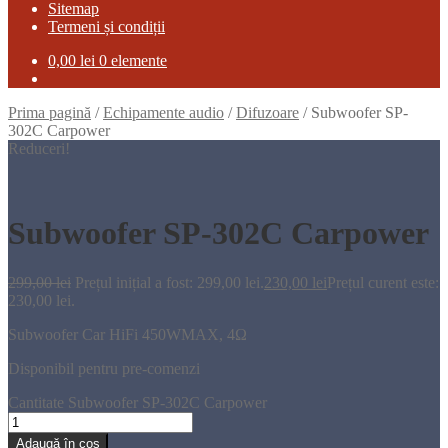
Sitemap
Termeni și condiții
0,00
lei
0 elemente
Prima pagină
/
Echipamente audio
/
Difuzoare
/
Subwoofer SP-
302C Carpower
Reduceri!
Subwoofer SP-302C Carpower
299,00
lei
Prețul inițial a fost: 299,00 lei.
230,00
lei
Prețul curent este:
230,00 lei.
Subwoofer
Car
HiFi
450WMAX
,
4Ω
Disponibil pentru pre-comenzi
Cantitate Subwoofer SP-302C Carpower
Adaugă în coș