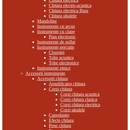
Chitara electrica
Chitara electro-acustica
Chitara electrica Bass
Chitara ukulele
Mandoline
Instrumente cu arcus
Instrumente cu clape
Pian electronic
Instrumente de suflat
Instrumente percutie
Clopotei
Tobe acustice
Tobe electronice
Instrumente etnice
Accesorii instrumente
Accesorii chitara
Amplificator chitara
Corzi chitara
Corzi chitara acustica
Corzi chitara clasica
Corzi chitara electrica
Corzi ukulele
Capodastre
Efecte chitara
Pene chitara