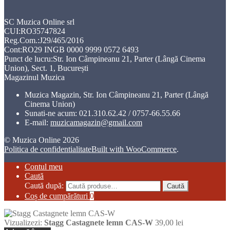
SC Muzica Online srl
CUI:RO35747824
Reg.Com.:J29/465/2016
Cont:RO29 INGB 0000 9999 0572 6493
Punct de lucru:Str. Ion Câmpineanu 21, Parter (Lângă Cinema
Union), Sect. 1, București
Magazinul Muzica
Muzica Magazin, Str. Ion Câmpineanu 21, Parter (Lângă
Cinema Union)
Sunati-ne acum:
021.310.62.42 / 0757-66.55.66
E-mail:
muzicamagazin@gmail.com
© Muzica Online 2026
Politica de confidentialitate
Built with WooCommerce
.
Contul meu
Caută
Caută după:
Caută
Coș de cumpărături
0
Vizualizezi:
Stagg Castagnete lemn CAS-W
39,00
lei