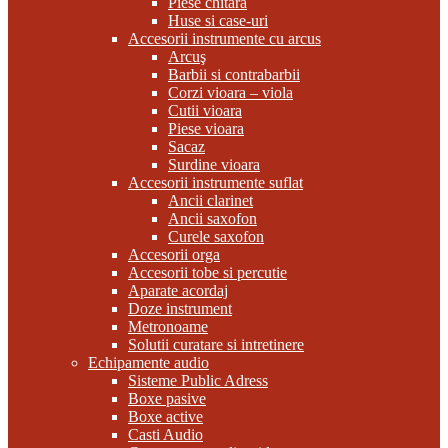
Piese chitara
Huse si case-uri
Accesorii instrumente cu arcus
Arcuş
Barbii si contrabarbii
Corzi vioara – viola
Cutii vioara
Piese vioara
Sacaz
Surdine vioara
Accesorii instrumente suflat
Ancii clarinet
Ancii saxofon
Curele saxofon
Accesorii orga
Accesorii tobe si percutie
Aparate acordaj
Doze instrument
Metronoame
Solutii curatare si intretinere
Echipamente audio
Sisteme Public Adress
Boxe pasive
Boxe active
Casti Audio