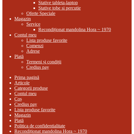
Stative tableta-laptop
Stative tobe si percutie
Oferte Speciale
Magazin
Service
Recondiționat mandolina Hora ~ 1970
Contul meu
Lista produse favorite
Comenzi
Adrese
Plată
Termeni și condiții
Credius pay
Prima pagină
Articole
Categorii produse
Contul meu
Coș
Credius pay
Lista produse favorite
Magazin
Plată
Politica de confidentialitate
Recondiționat mandolina Hora ~ 1970