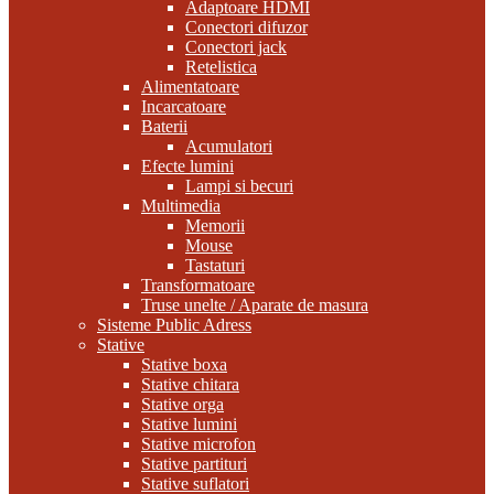
Adaptoare HDMI
Conectori difuzor
Conectori jack
Retelistica
Alimentatoare
Incarcatoare
Baterii
Acumulatori
Efecte lumini
Lampi si becuri
Multimedia
Memorii
Mouse
Tastaturi
Transformatoare
Truse unelte / Aparate de masura
Sisteme Public Adress
Stative
Stative boxa
Stative chitara
Stative orga
Stative lumini
Stative microfon
Stative partituri
Stative suflatori