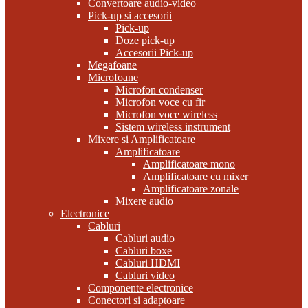
Convertoare audio-video
Pick-up si accesorii
Pick-up
Doze pick-up
Accesorii Pick-up
Megafoane
Microfoane
Microfon condenser
Microfon voce cu fir
Microfon voce wireless
Sistem wireless instrument
Mixere si Amplificatoare
Amplificatoare
Amplificatoare mono
Amplificatoare cu mixer
Amplificatoare zonale
Mixere audio
Electronice
Cabluri
Cabluri audio
Cabluri boxe
Cabluri HDMI
Cabluri video
Componente electronice
Conectori si adaptoare