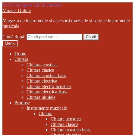
Sari la navigare
Sari la conținut
Muzica Online
Magazin de instrumente si accesorii muzicale si service instrumente
muzicale
Caută după:
Caută
Meniu
Home
Chitara
Chitara acustica
Chitara clasica
Chitara acustica bass
Chitara electrica
Chitara electro-acustica
Chitara electrica Bass
Chitara ukulele
Produse
Instrumente muzicale
Chitara
Chitara acustica
Chitara clasica
Chitara acustica bass