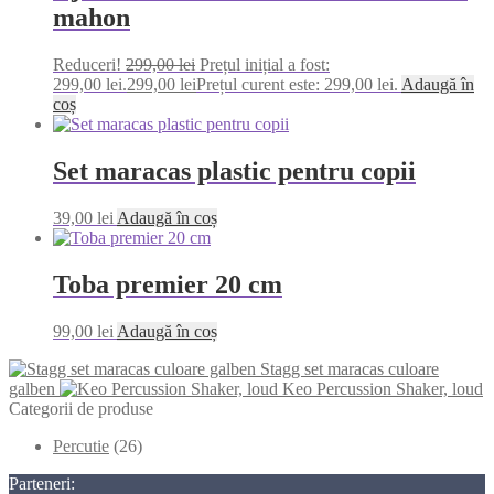
mahon
Reduceri!
299,00
lei
Prețul inițial a fost:
299,00 lei.
299,00
lei
Prețul curent este: 299,00 lei.
Adaugă în
coș
Set maracas plastic pentru copii
39,00
lei
Adaugă în coș
Toba premier 20 cm
99,00
lei
Adaugă în coș
Stagg set maracas culoare
galben
Keo Percussion Shaker, loud
Categorii de produse
Percutie
(26)
Parteneri: