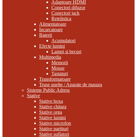
Adaptoare HDMI
Conectori difuzor
Conectori jack
Retelistica
Alimentatoare
Incarcatoare
Baterii
Acumulatori
Efecte lumini
Lampi si becuri
Multimedia
Memorii
Mouse
Tastaturi
Transformatoare
Truse unelte / Aparate de masura
Sisteme Public Adress
Stative
Stative boxa
Stative chitara
Stative orga
Stative lumini
Stative microfon
Stative partituri
Stative suflatori