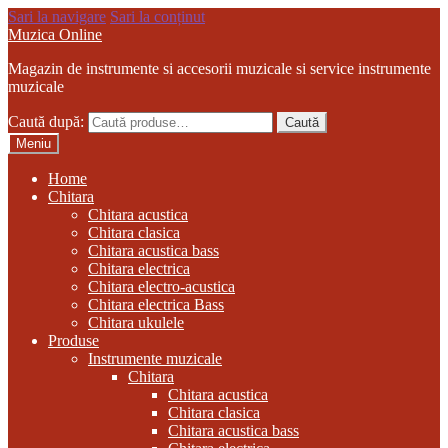
Sari la navigare
Sari la conținut
Muzica Online
Magazin de instrumente si accesorii muzicale si service instrumente
muzicale
Caută după:
Caută
Meniu
Home
Chitara
Chitara acustica
Chitara clasica
Chitara acustica bass
Chitara electrica
Chitara electro-acustica
Chitara electrica Bass
Chitara ukulele
Produse
Instrumente muzicale
Chitara
Chitara acustica
Chitara clasica
Chitara acustica bass