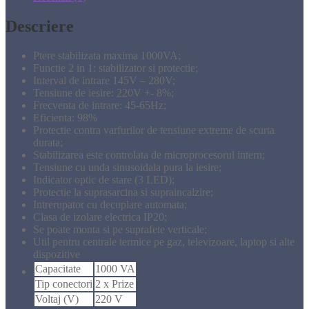
Descriere
Ptere stabilizata maxima 1000VA;
Functie 2 in 1: stabilizator si protectie;
Interval de intrare 145V – 280V;
Tensiune de iesire: 220V +- 8%;
Frecventa de intrare: 45-65Hz;
Eficienta: 98%
Protectie contra varfurilor de tensiune extreme de scurta
durata;
Stabilizarea este controlata de microprocesorul intern;
Tensiune cu unda sinusoidala pura la iesire;
Indicator optic de stare (3 LED);
Protectie la suprasarcina si supraincalzire;
Intrerupator cu decuplare automata;
Clasa de izolare electrica IP20;
Se poate monta si pe suprafete verticale;
Util pentru centrale termice pe gaz, televizoare, laptop si alte
dispozitive
Capacitate
1000 VA
Tip conectori
2 x Prize
Voltaj (V)
220 V