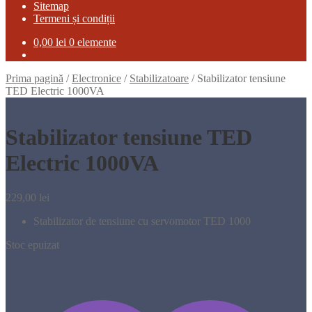
Sitemap
Termeni și condiții
0,00
lei
0 elemente
Prima pagină
/
Electronice
/
Stabilizatoare
/
Stabilizator tensiune
TED Electric 1000VA
Stabilizator tensiune TED
Electric 1000VA
229,00
lei
Stabilizator de tensiune cu servomotor TED 1000
Stoc epuizat