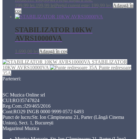
199,99 lei.
199,99
lei
Prețul curent este: 199,99 lei.
Adaugă în
coș
STABILIZATOR 10KW
AVRS10000VA
1.690,00
lei
Adaugă în coș
STABILIZATOR
10KW AVRS10000VA
Punte redresoare
35A
Parteneri:
SC Muzica Online srl
CUI:RO35747824
Reg.Com.:J29/465/2016
Cont:RO29 INGB 0000 9999 0572 6493
Punct de lucru:Str. Ion Câmpineanu 21, Parter (Lângă Cinema
Union), Sect. 1, București
Magazinul Muzica
Muzica Magazin, Str. Ion Câmpineanu 21, Parter (Lângă