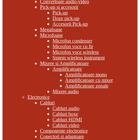
Convertoare audio-video
Pick-up si accesorii
Pick-up
Doze pick-up
Accesorii Pick-up
Megafoane
Microfoane
Microfon condenser
Microfon voce cu fir
Microfon voce wireless
Sistem wireless instrument
Mixere si Amplificatoare
Amplificatoare
Amplificatoare mono
Amplificatoare cu mixer
Amplificatoare zonale
Mixere audio
Electronice
Cabluri
Cabluri audio
Cabluri boxe
Cabluri HDMI
Cabluri video
Componente electronice
Conectori si adaptoare