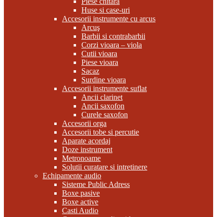
Piese chitara
Huse si case-uri
Accesorii instrumente cu arcus
Arcuş
Barbii si contrabarbii
Corzi vioara – viola
Cutii vioara
Piese vioara
Sacaz
Surdine vioara
Accesorii instrumente suflat
Ancii clarinet
Ancii saxofon
Curele saxofon
Accesorii orga
Accesorii tobe si percutie
Aparate acordaj
Doze instrument
Metronoame
Solutii curatare si intretinere
Echipamente audio
Sisteme Public Adress
Boxe pasive
Boxe active
Casti Audio