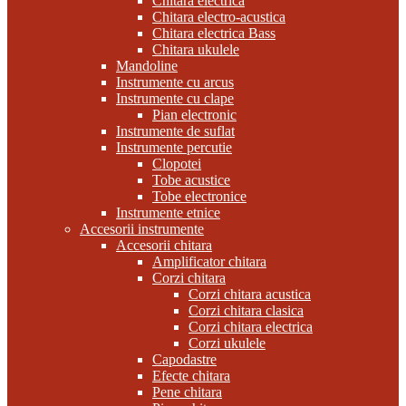
Chitara electrica
Chitara electro-acustica
Chitara electrica Bass
Chitara ukulele
Mandoline
Instrumente cu arcus
Instrumente cu clape
Pian electronic
Instrumente de suflat
Instrumente percutie
Clopotei
Tobe acustice
Tobe electronice
Instrumente etnice
Accesorii instrumente
Accesorii chitara
Amplificator chitara
Corzi chitara
Corzi chitara acustica
Corzi chitara clasica
Corzi chitara electrica
Corzi ukulele
Capodastre
Efecte chitara
Pene chitara