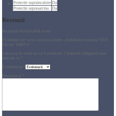
Protectie supraincalzire
Da
Protectie suprasarcina
Da
Recenzii
Nu există recenzii până acum.
Fii primul care scrii o recenzie pentru „Stabilizator tensiune TED
Electric 1000VA”
Adresa ta de email nu va fi publicată.
Câmpurile obligatorii sunt
marcate cu
*
Evaluarea ta
*
Recenzia ta
*