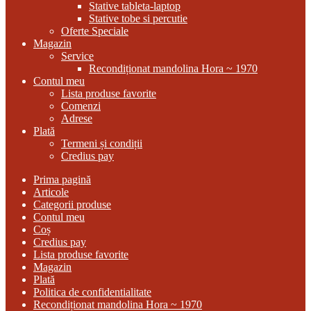
Stative tableta-laptop
Stative tobe si percutie
Oferte Speciale
Magazin
Service
Recondiționat mandolina Hora ~ 1970
Contul meu
Lista produse favorite
Comenzi
Adrese
Plată
Termeni și condiții
Credius pay
Prima pagină
Articole
Categorii produse
Contul meu
Coș
Credius pay
Lista produse favorite
Magazin
Plată
Politica de confidentialitate
Recondiționat mandolina Hora ~ 1970