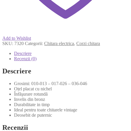
Add to Wishlist
SKU:
7320
Categorii:
Chitara electrica
,
Corzi chitara
Descriere
Recenzii (0)
Descriere
Grosimi: 010-013 – 017-026 – 036-046
Oțel placat cu nichel
Înfăşurare rotundă
Invelis din bronz
Durabilitate in timp
Ideal pentru toate chitarele vintage
Deosebit de puternic
Recenzii