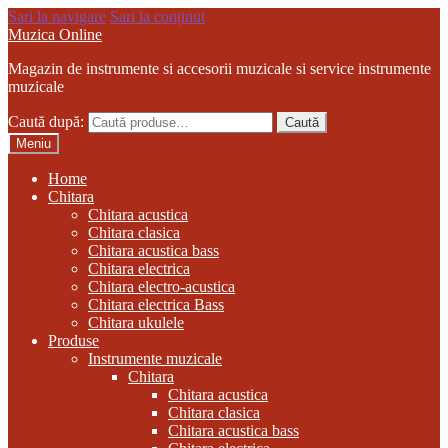
Sari la navigare
Sari la conținut
Muzica Online
Magazin de instrumente si accesorii muzicale si service instrumente
muzicale
Caută după:
Caută
Meniu
Home
Chitara
Chitara acustica
Chitara clasica
Chitara acustica bass
Chitara electrica
Chitara electro-acustica
Chitara electrica Bass
Chitara ukulele
Produse
Instrumente muzicale
Chitara
Chitara acustica
Chitara clasica
Chitara acustica bass