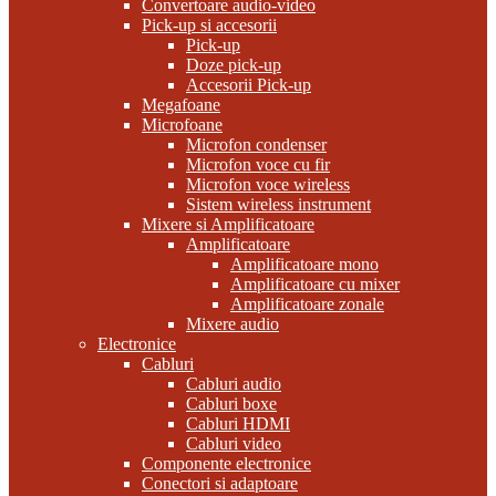
Convertoare audio-video
Pick-up si accesorii
Pick-up
Doze pick-up
Accesorii Pick-up
Megafoane
Microfoane
Microfon condenser
Microfon voce cu fir
Microfon voce wireless
Sistem wireless instrument
Mixere si Amplificatoare
Amplificatoare
Amplificatoare mono
Amplificatoare cu mixer
Amplificatoare zonale
Mixere audio
Electronice
Cabluri
Cabluri audio
Cabluri boxe
Cabluri HDMI
Cabluri video
Componente electronice
Conectori si adaptoare