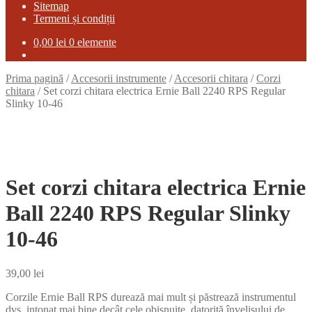
Sitemap
Termeni și condiții
0,00
lei
0 elemente
Prima pagină
/
Accesorii instrumente
/
Accesorii chitara
/
Corzi
chitara
/
Set corzi chitara electrica Ernie Ball 2240 RPS Regular
Slinky 10-46
Set corzi chitara electrica Ernie
Ball 2240 RPS Regular Slinky
10-46
39,00
lei
Corzile Ernie Ball RPS durează mai mult și păstrează instrumentul
dvs. intonat mai bine decât cele obișnuite, datorită învelișului de