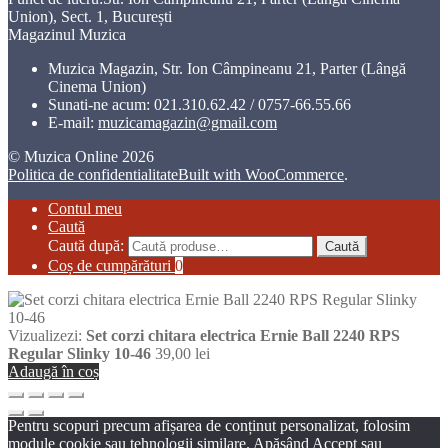
Union), Sect. 1, București
Magazinul Muzica
Muzica Magazin, Str. Ion Câmpineanu 21, Parter (Lângă
Cinema Union)
Sunati-ne acum:
021.310.62.42 / 0757-66.55.66
E-mail:
muzicamagazin@gmail.com
© Muzica Online 2026
Politica de confidentialitate
Built with WooCommerce
.
Contul meu
Caută
Caută după:
Caută
Coș de cumpărături
0
Vizualizezi:
Set corzi chitara electrica Ernie Ball 2240 RPS
Regular Slinky 10-46
39,00
lei
Adaugă în coș
Pentru scopuri precum afișarea de conținut personalizat, folosim
module cookie sau tehnologii similare. Apăsând Accept sau