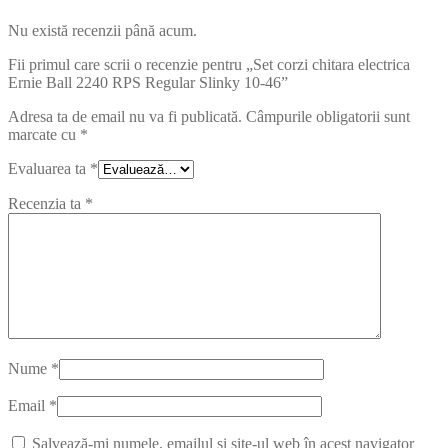
Nu există recenzii până acum.
Fii primul care scrii o recenzie pentru „Set corzi chitara electrica
Ernie Ball 2240 RPS Regular Slinky 10-46”
Adresa ta de email nu va fi publicată.
Câmpurile obligatorii sunt
marcate cu
*
Evaluarea ta
*
Recenzia ta
*
Nume
*
Email
*
Salvează-mi numele, emailul și site-ul web în acest navigator