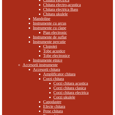
Chitara electrica
Chitara electro-acustica
Chitara electrica Bass
Chitara ukulele
Mandoline
Instrumente cu arcus
Instrumente cu clape
Pian electronic
Instrumente de suflat
Instrumente percutie
Clopotei
Tobe acustice
Tobe electronice
Instrumente etnice
Accesorii instrumente
Accesorii chitara
Amplificator chitara
Corzi chitara
Corzi chitara acustica
Corzi chitara clasica
Corzi chitara electrica
Corzi ukulele
Capodastre
Efecte chitara
Pene chitara