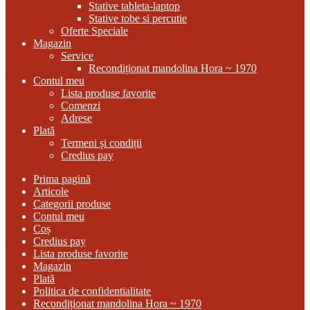
Stative tableta-laptop
Stative tobe si percutie
Oferte Speciale
Magazin
Service
Recondiționat mandolina Hora ~ 1970
Contul meu
Lista produse favorite
Comenzi
Adrese
Plată
Termeni și condiții
Credius pay
Prima pagină
Articole
Categorii produse
Contul meu
Coș
Credius pay
Lista produse favorite
Magazin
Plată
Politica de confidentialitate
Recondiționat mandolina Hora ~ 1970