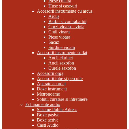
Piese chitara
Huse si case-uri
Accesorii instrumente cu arcus
Arcuş
Barbii si contrabarbii
Corzi vioara – viola
Cutii vioara
Piese vioara
Sacaz
Surdine vioara
Accesorii instrumente suflat
Ancii clarinet
Ancii saxofon
Curele saxofon
Accesorii orga
Accesorii tobe si percutie
Aparate acordaj
Doze instrument
Metronoame
Solutii curatare si intretinere
Echipamente audio
Sisteme Public Adress
Boxe pasive
Boxe active
Casti Audio