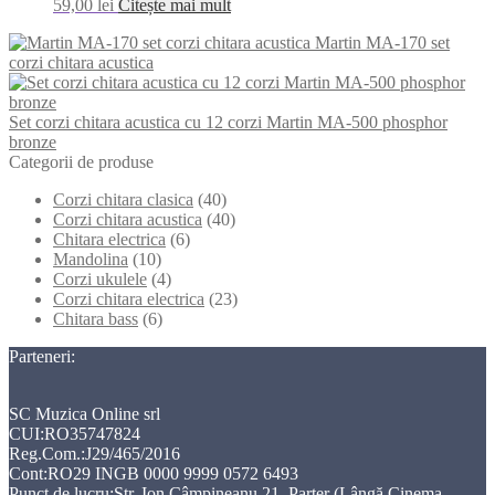
59,00
lei
Citește mai mult
Martin MA-170 set
corzi chitara acustica
Set corzi chitara acustica cu 12 corzi Martin MA-500 phosphor
bronze
Categorii de produse
Corzi chitara clasica
(40)
Corzi chitara acustica
(40)
Chitara electrica
(6)
Mandolina
(10)
Corzi ukulele
(4)
Corzi chitara electrica
(23)
Chitara bass
(6)
Parteneri:
SC Muzica Online srl
CUI:RO35747824
Reg.Com.:J29/465/2016
Cont:RO29 INGB 0000 9999 0572 6493
Punct de lucru:Str. Ion Câmpineanu 21, Parter (Lângă Cinema