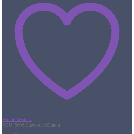
Add to Wishlist
SKU:
5696
Categorie:
Chitara