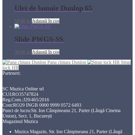
Ulei de lamaie Dunlop 65
50,00
lei
Adaugă în coș
Slide PWGS-SS
39,00
lei
Adaugă în coș
Pana chitara Dunlop
Strap
lock HB
Parteneri:
SC Muzica Online srl
CUI:RO35747824
Reg.Com.:J29/465/2016
Cont:RO29 INGB 0000 9999 0572 6493
Punct de lucru:Str. Ion Câmpineanu 21, Parter (Lângă Cinema
Union), Sect. 1, București
Magazinul Muzica
Muzica Magazin, Str. Ion Câmpineanu 21, Parter (Lângă