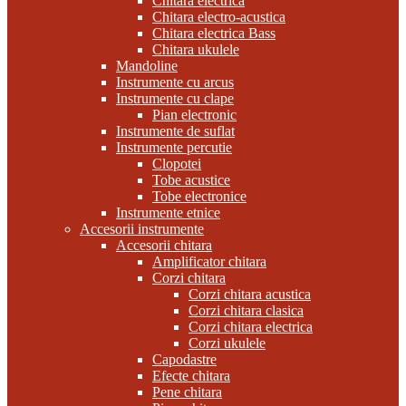
Chitara electrica
Chitara electro-acustica
Chitara electrica Bass
Chitara ukulele
Mandoline
Instrumente cu arcus
Instrumente cu clape
Pian electronic
Instrumente de suflat
Instrumente percutie
Clopotei
Tobe acustice
Tobe electronice
Instrumente etnice
Accesorii instrumente
Accesorii chitara
Amplificator chitara
Corzi chitara
Corzi chitara acustica
Corzi chitara clasica
Corzi chitara electrica
Corzi ukulele
Capodastre
Efecte chitara
Pene chitara