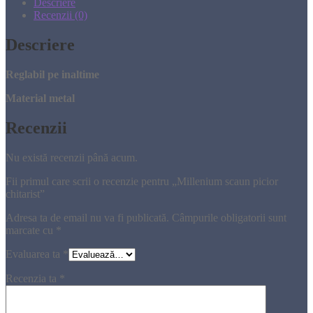
Descriere
Recenzii (0)
Descriere
Reglabil pe inaltime
Material metal
Recenzii
Nu există recenzii până acum.
Fii primul care scrii o recenzie pentru „Millenium scaun picior
chitarist”
Adresa ta de email nu va fi publicată.
Câmpurile obligatorii sunt
marcate cu
*
Evaluarea ta
*
Recenzia ta
*