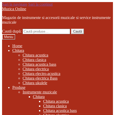
Sari la navigare
Sari la conținut
Muzica Online
Magazin de instrumente si accesorii muzicale si service instrumente
muzicale
Caută după:
Caută
Meniu
Home
Chitara
Chitara acustica
Chitara clasica
Chitara acustica bass
Chitara electrica
Chitara electro-acustica
Chitara electrica Bass
Chitara ukulele
Produse
Instrumente muzicale
Chitara
Chitara acustica
Chitara clasica
Chitara acustica bass