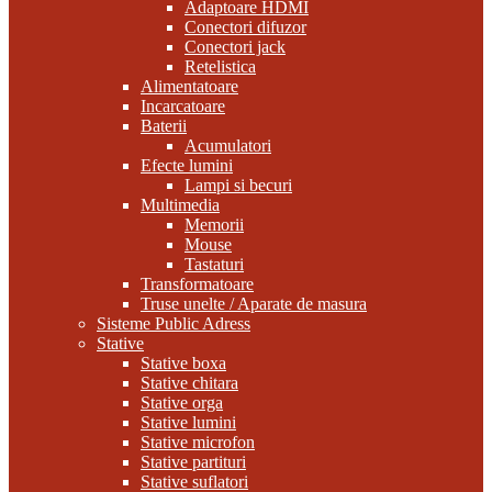
Adaptoare HDMI
Conectori difuzor
Conectori jack
Retelistica
Alimentatoare
Incarcatoare
Baterii
Acumulatori
Efecte lumini
Lampi si becuri
Multimedia
Memorii
Mouse
Tastaturi
Transformatoare
Truse unelte / Aparate de masura
Sisteme Public Adress
Stative
Stative boxa
Stative chitara
Stative orga
Stative lumini
Stative microfon
Stative partituri
Stative suflatori