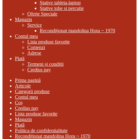
Stative tableta-laptop
Stative tobe si percutie
Oferte Speciale
Magazin
Service
Recondiționat mandolina Hora ~ 1970
Contul meu
Lista produse favorite
Comenzi
Adrese
Plată
Termeni și condiții
Credius pay
Prima pagină
Articole
Categorii produse
Contul meu
Coș
Credius pay
Lista produse favorite
Magazin
Plată
Politica de confidentialitate
Recondiționat mandolina Hora ~ 1970