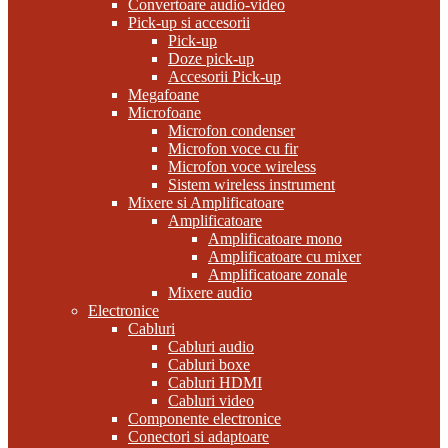
Convertoare audio-video
Pick-up si accesorii
Pick-up
Doze pick-up
Accesorii Pick-up
Megafoane
Microfoane
Microfon condenser
Microfon voce cu fir
Microfon voce wireless
Sistem wireless instrument
Mixere si Amplificatoare
Amplificatoare
Amplificatoare mono
Amplificatoare cu mixer
Amplificatoare zonale
Mixere audio
Electronice
Cabluri
Cabluri audio
Cabluri boxe
Cabluri HDMI
Cabluri video
Componente electronice
Conectori si adaptoare