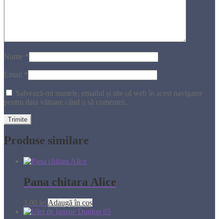
Nume
*
Email
*
Salvează-mi numele, emailul și site-ul web în acest navigator
pentru data viitoare când o să comentez.
Produse similare
Pana chitara Alice
3,00
lei
Adaugă în coș