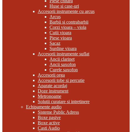
Piese chitara
Huse si case-uri
Accesorii instrumente cu arcus
Arcuş
Barbii si contrabarbii
Corzi vioara – viola
Cutii vioara
Piese vioara
Sacaz
Surdine vioara
Accesorii instrumente suflat
Ancii clarinet
Ancii saxofon
Curele saxofon
Accesorii orga
Accesorii tobe si percutie
Aparate acordaj
Doze instrument
Metronoame
Solutii curatare si intretinere
Echipamente audio
Sisteme Public Adress
Boxe pasive
Boxe active
Casti Audio