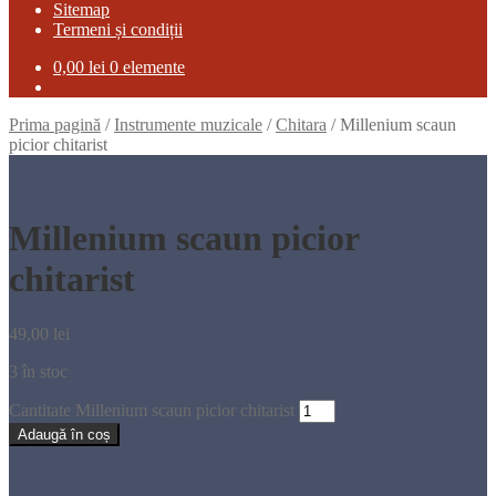
Sitemap
Termeni și condiții
0,00
lei
0 elemente
Prima pagină
/
Instrumente muzicale
/
Chitara
/
Millenium scaun
picior chitarist
Millenium scaun picior
chitarist
49,00
lei
3 în stoc
Cantitate Millenium scaun picior chitarist
Adaugă în coș