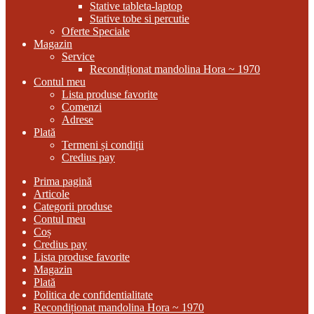
Stative tableta-laptop
Stative tobe si percutie
Oferte Speciale
Magazin
Service
Recondiționat mandolina Hora ~ 1970
Contul meu
Lista produse favorite
Comenzi
Adrese
Plată
Termeni și condiții
Credius pay
Prima pagină
Articole
Categorii produse
Contul meu
Coș
Credius pay
Lista produse favorite
Magazin
Plată
Politica de confidentialitate
Recondiționat mandolina Hora ~ 1970