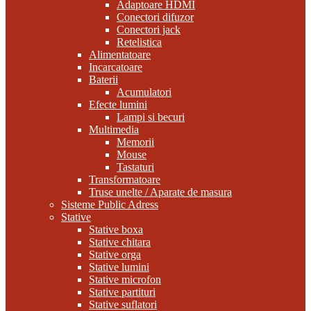
Adaptoare HDMI
Conectori difuzor
Conectori jack
Retelistica
Alimentatoare
Incarcatoare
Baterii
Acumulatori
Efecte lumini
Lampi si becuri
Multimedia
Memorii
Mouse
Tastaturi
Transformatoare
Truse unelte / Aparate de masura
Sisteme Public Adress
Stative
Stative boxa
Stative chitara
Stative orga
Stative lumini
Stative microfon
Stative partituri
Stative suflatori