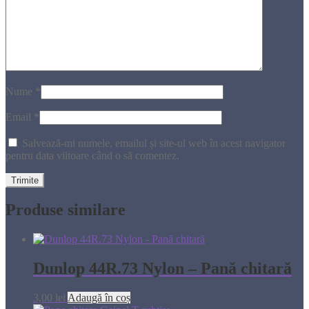
Nume
*
Email
*
Salvează-mi numele, emailul și site-ul web în acest navigator
pentru data viitoare când o să comentez.
Produse similare
Dunlop 44R.73 Nylon – Pană chitară
3,00
lei
Adaugă în coș