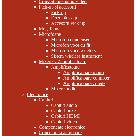
Convertoare audio-video
Pick-up si accesorii
Pick-up
Doze pick-up
Accesorii Pick-up
Megafoane
Microfoane
Microfon condenser
Microfon voce cu fir
Microfon voce wireless
Sistem wireless instrument
Mixere si Amplificatoare
Amplificatoare
Amplificatoare mono
Amplificatoare cu mixer
Amplificatoare zonale
Mixere audio
Electronice
Cabluri
Cabluri audio
Cabluri boxe
Cabluri HDMI
Cabluri video
Componente electronice
Conectori si adaptoare