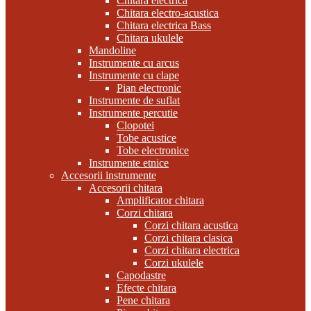
Chitara electrica
Chitara electro-acustica
Chitara electrica Bass
Chitara ukulele
Mandoline
Instrumente cu arcus
Instrumente cu clape
Pian electronic
Instrumente de suflat
Instrumente percutie
Clopotei
Tobe acustice
Tobe electronice
Instrumente etnice
Accesorii instrumente
Accesorii chitara
Amplificator chitara
Corzi chitara
Corzi chitara acustica
Corzi chitara clasica
Corzi chitara electrica
Corzi ukulele
Capodastre
Efecte chitara
Pene chitara