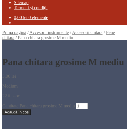
Sitemap
Termeni și condiții
0,00
lei
0 elemente
Prima pagină
/
Accesorii instrumente
/
Accesorii chitara
/
Pene
chitara
/
Pana chitara grosime M mediu
Pana chitara grosime M mediu
3,00
lei
Medium
22 în stoc
Cantitate Pana chitara grosime M mediu
Adaugă în coș