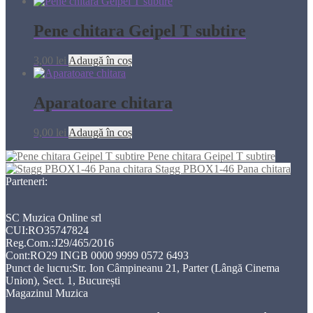
Pene chitara Geipel T subtire
3,00
lei
Adaugă în coș
Aparatoare chitara
9,00
lei
Adaugă în coș
Pene chitara Geipel T subtire
Stagg PBOX1-46 Pana chitara
Parteneri:
SC Muzica Online srl
CUI:RO35747824
Reg.Com.:J29/465/2016
Cont:RO29 INGB 0000 9999 0572 6493
Punct de lucru:Str. Ion Câmpineanu 21, Parter (Lângă Cinema
Union), Sect. 1, București
Magazinul Muzica