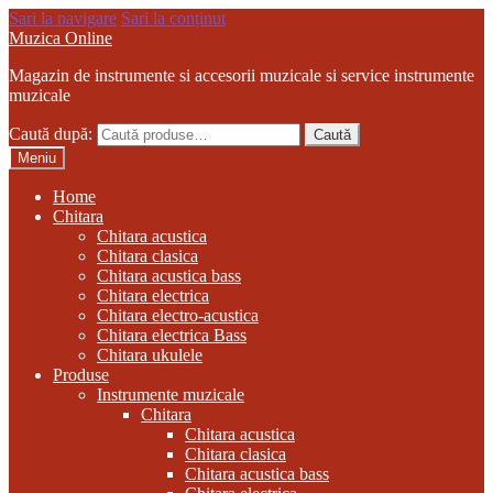
Sari la navigare
Sari la conținut
Muzica Online
Magazin de instrumente si accesorii muzicale si service instrumente
muzicale
Caută după:
Caută
Meniu
Home
Chitara
Chitara acustica
Chitara clasica
Chitara acustica bass
Chitara electrica
Chitara electro-acustica
Chitara electrica Bass
Chitara ukulele
Produse
Instrumente muzicale
Chitara
Chitara acustica
Chitara clasica
Chitara acustica bass