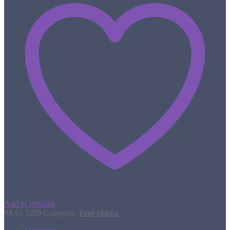
Add to Wishlist
SKU:
5299
Categorie:
Pene chitara