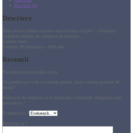
Descriere
Recenzii (0)
Descriere
Pana pentru chitara acustica sau electrica Geipel – Germany
Celluloid imitatie de carapace de testoasa
Culoare maro
Grosime M (medium) – 0.60 mm
Recenzii
Nu există recenzii până acum.
Fii primul care scrii o recenzie pentru „Pana chitara grosime M
mediu”
Adresa ta de email nu va fi publicată.
Câmpurile obligatorii sunt
marcate cu
*
Evaluarea ta
*
Recenzia ta
*