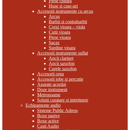
Piese chitara
Huse si case-uri
Accesorii instrumente cu arcus
Arcuş
Barbii si contrabarbii
Corzi vioara – viola
Cutii vioara
Piese vioara
Sacaz
Surdine vioara
Accesorii instrumente suflat
Ancii clarinet
Ancii saxofon
Curele saxofon
Accesorii orga
Accesorii tobe si percutie
Aparate acordaj
Doze instrument
Metronoame
Solutii curatare si intretinere
Echipamente audio
Sisteme Public Adress
Boxe pasive
Boxe active
Casti Audio