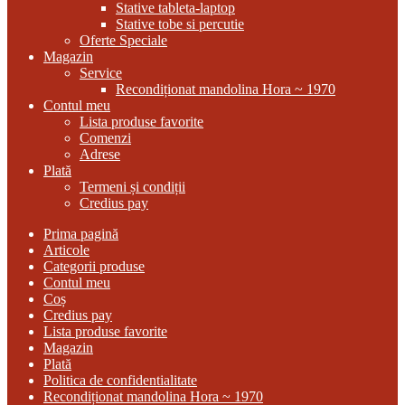
Stative tableta-laptop
Stative tobe si percutie
Oferte Speciale
Magazin
Service
Recondiționat mandolina Hora ~ 1970
Contul meu
Lista produse favorite
Comenzi
Adrese
Plată
Termeni și condiții
Credius pay
Prima pagină
Articole
Categorii produse
Contul meu
Coș
Credius pay
Lista produse favorite
Magazin
Plată
Politica de confidentialitate
Recondiționat mandolina Hora ~ 1970