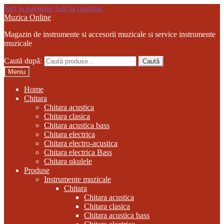
Sari la navigare
Sari la conținut
Muzica Online
Magazin de instrumente si accesorii muzicale si service instrumente
muzicale
Caută după:
Caută
Meniu
Home
Chitara
Chitara acustica
Chitara clasica
Chitara acustica bass
Chitara electrica
Chitara electro-acustica
Chitara electrica Bass
Chitara ukulele
Produse
Instrumente muzicale
Chitara
Chitara acustica
Chitara clasica
Chitara acustica bass