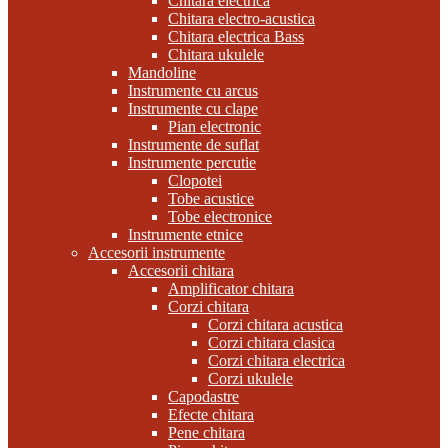
Chitara electrica
Chitara electro-acustica
Chitara electrica Bass
Chitara ukulele
Mandoline
Instrumente cu arcus
Instrumente cu clape
Pian electronic
Instrumente de suflat
Instrumente percutie
Clopotei
Tobe acustice
Tobe electronice
Instrumente etnice
Accesorii instrumente
Accesorii chitara
Amplificator chitara
Corzi chitara
Corzi chitara acustica
Corzi chitara clasica
Corzi chitara electrica
Corzi ukulele
Capodastre
Efecte chitara
Pene chitara