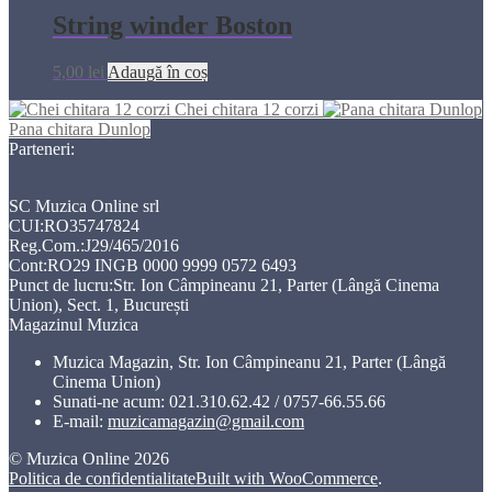
String winder Boston
5,00
lei
Adaugă în coș
Chei chitara 12 corzi
Pana chitara Dunlop
Parteneri:
SC Muzica Online srl
CUI:RO35747824
Reg.Com.:J29/465/2016
Cont:RO29 INGB 0000 9999 0572 6493
Punct de lucru:Str. Ion Câmpineanu 21, Parter (Lângă Cinema
Union), Sect. 1, București
Magazinul Muzica
Muzica Magazin, Str. Ion Câmpineanu 21, Parter (Lângă
Cinema Union)
Sunati-ne acum:
021.310.62.42 / 0757-66.55.66
E-mail:
muzicamagazin@gmail.com
© Muzica Online 2026
Politica de confidentialitate
Built with WooCommerce
.