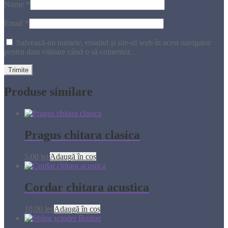
Nume
*
Email
*
Salvează-mi numele, emailul și site-ul web în acest navigator
pentru data viitoare când o să comentez.
Produse similare
Pragus chitara clasica
5,00
lei
Adaugă în coș
Cordar chitara acustica
10,00
lei
Adaugă în coș