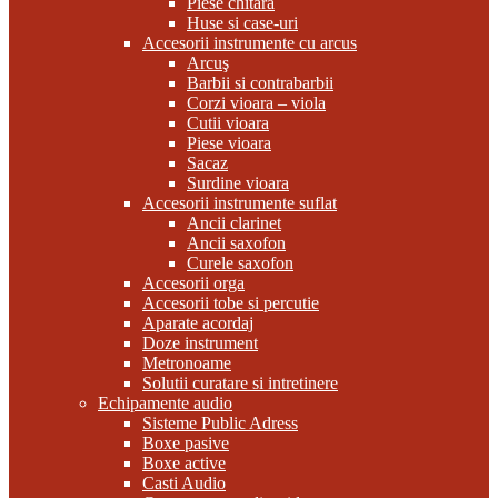
Piese chitara
Huse si case-uri
Accesorii instrumente cu arcus
Arcuş
Barbii si contrabarbii
Corzi vioara – viola
Cutii vioara
Piese vioara
Sacaz
Surdine vioara
Accesorii instrumente suflat
Ancii clarinet
Ancii saxofon
Curele saxofon
Accesorii orga
Accesorii tobe si percutie
Aparate acordaj
Doze instrument
Metronoame
Solutii curatare si intretinere
Echipamente audio
Sisteme Public Adress
Boxe pasive
Boxe active
Casti Audio