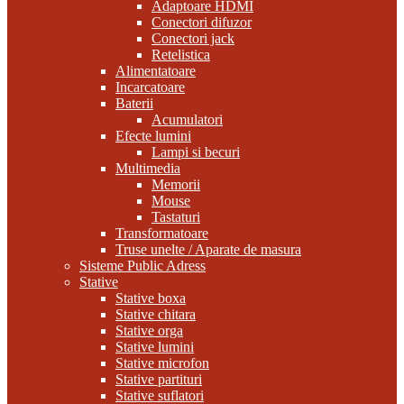
Adaptoare HDMI
Conectori difuzor
Conectori jack
Retelistica
Alimentatoare
Incarcatoare
Baterii
Acumulatori
Efecte lumini
Lampi si becuri
Multimedia
Memorii
Mouse
Tastaturi
Transformatoare
Truse unelte / Aparate de masura
Sisteme Public Adress
Stative
Stative boxa
Stative chitara
Stative orga
Stative lumini
Stative microfon
Stative partituri
Stative suflatori