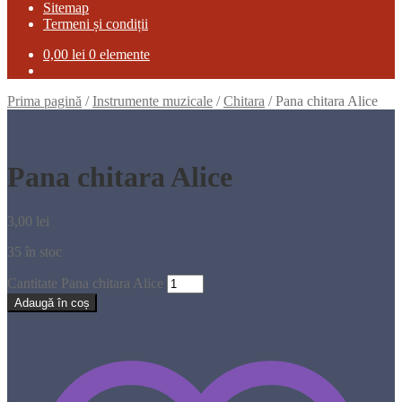
Sitemap
Termeni și condiții
0,00
lei
0 elemente
Prima pagină
/
Instrumente muzicale
/
Chitara
/
Pana chitara Alice
Pana chitara Alice
3,00
lei
35 în stoc
Cantitate Pana chitara Alice
Adaugă în coș