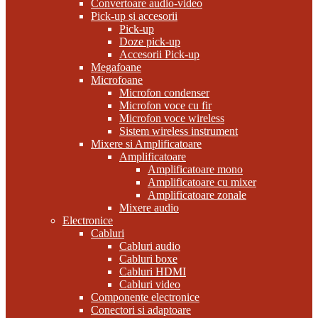
Convertoare audio-video
Pick-up si accesorii
Pick-up
Doze pick-up
Accesorii Pick-up
Megafoane
Microfoane
Microfon condenser
Microfon voce cu fir
Microfon voce wireless
Sistem wireless instrument
Mixere si Amplificatoare
Amplificatoare
Amplificatoare mono
Amplificatoare cu mixer
Amplificatoare zonale
Mixere audio
Electronice
Cabluri
Cabluri audio
Cabluri boxe
Cabluri HDMI
Cabluri video
Componente electronice
Conectori si adaptoare