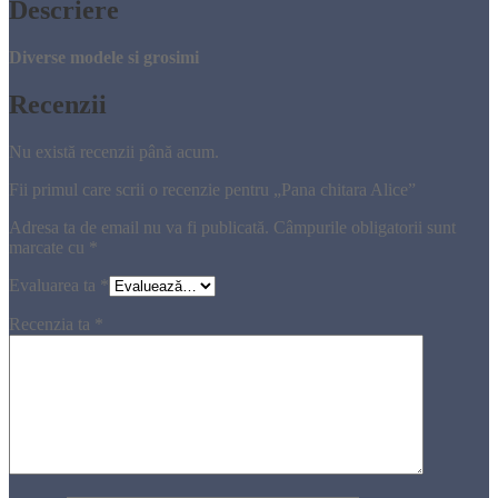
Descriere
Diverse modele si grosimi
Recenzii
Nu există recenzii până acum.
Fii primul care scrii o recenzie pentru „Pana chitara Alice”
Adresa ta de email nu va fi publicată.
Câmpurile obligatorii sunt
marcate cu
*
Evaluarea ta
*
Recenzia ta
*