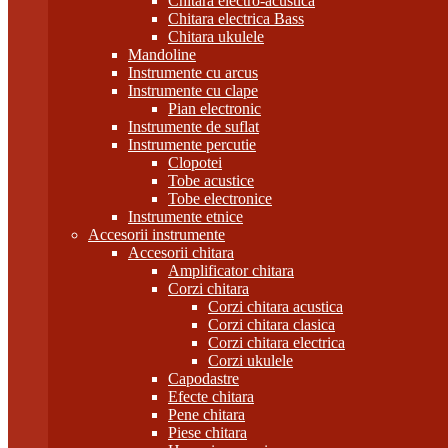
Chitara electro-acustica
Chitara electrica Bass
Chitara ukulele
Mandoline
Instrumente cu arcus
Instrumente cu clape
Pian electronic
Instrumente de suflat
Instrumente percutie
Clopotei
Tobe acustice
Tobe electronice
Instrumente etnice
Accesorii instrumente
Accesorii chitara
Amplificator chitara
Corzi chitara
Corzi chitara acustica
Corzi chitara clasica
Corzi chitara electrica
Corzi ukulele
Capodastre
Efecte chitara
Pene chitara
Piese chitara