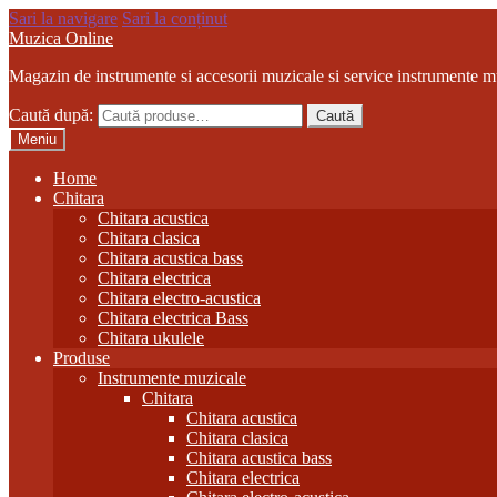
Sari la navigare
Sari la conținut
Muzica Online
Magazin de instrumente si accesorii muzicale si service instrumente m
Caută după:
Caută
Meniu
Home
Chitara
Chitara acustica
Chitara clasica
Chitara acustica bass
Chitara electrica
Chitara electro-acustica
Chitara electrica Bass
Chitara ukulele
Produse
Instrumente muzicale
Chitara
Chitara acustica
Chitara clasica
Chitara acustica bass
Chitara electrica