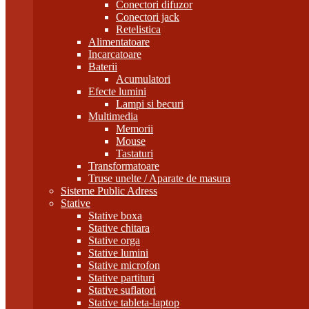
Conectori difuzor
Conectori jack
Retelistica
Alimentatoare
Incarcatoare
Baterii
Acumulatori
Efecte lumini
Lampi si becuri
Multimedia
Memorii
Mouse
Tastaturi
Transformatoare
Truse unelte / Aparate de masura
Sisteme Public Adress
Stative
Stative boxa
Stative chitara
Stative orga
Stative lumini
Stative microfon
Stative partituri
Stative suflatori
Stative tableta-laptop