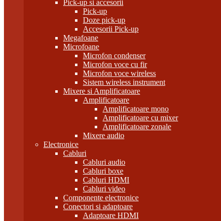
Pick-up si accesorii
Pick-up
Doze pick-up
Accesorii Pick-up
Megafoane
Microfoane
Microfon condenser
Microfon voce cu fir
Microfon voce wireless
Sistem wireless instrument
Mixere si Amplificatoare
Amplificatoare
Amplificatoare mono
Amplificatoare cu mixer
Amplificatoare zonale
Mixere audio
Electronice
Cabluri
Cabluri audio
Cabluri boxe
Cabluri HDMI
Cabluri video
Componente electronice
Conectori si adaptoare
Adaptoare HDMI