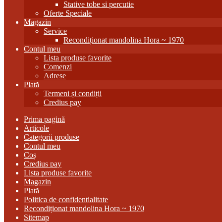
Stative tobe si percutie
Oferte Speciale
Magazin
Service
Recondiționat mandolina Hora ~ 1970
Contul meu
Lista produse favorite
Comenzi
Adrese
Plată
Termeni și condiții
Credius pay
Prima pagină
Articole
Categorii produse
Contul meu
Coș
Credius pay
Lista produse favorite
Magazin
Plată
Politica de confidentialitate
Recondiționat mandolina Hora ~ 1970
Sitemap