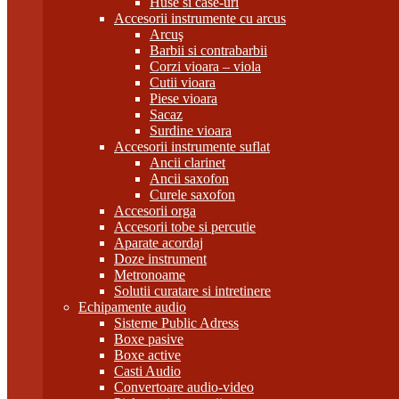
Huse si case-uri
Accesorii instrumente cu arcus
Arcuş
Barbii si contrabarbii
Corzi vioara – viola
Cutii vioara
Piese vioara
Sacaz
Surdine vioara
Accesorii instrumente suflat
Ancii clarinet
Ancii saxofon
Curele saxofon
Accesorii orga
Accesorii tobe si percutie
Aparate acordaj
Doze instrument
Metronoame
Solutii curatare si intretinere
Echipamente audio
Sisteme Public Adress
Boxe pasive
Boxe active
Casti Audio
Convertoare audio-video