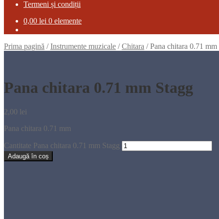
Termeni și condiții
0,00
lei
0 elemente
Prima pagină
/
Instrumente muzicale
/
Chitara
/
Pana chitara 0.71 mm
Pana chitara 0.71 mm Stagg
2,00
lei
Pana chitara 0.71 mm
Cantitate Pana chitara 0.71 mm Stagg
Adaugă în coș