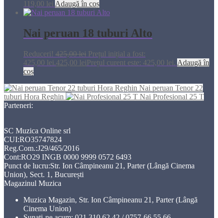
119,00
lei
Adaugă în coș
Nai peruan 18 tuburi Alto
Reduceri!
425,00
lei
Prețul inițial a fost:
425,00 lei.
425,00
lei
Prețul curent este: 425,00 lei.
Adaugă în
coș
Nai peruan Tenor 22
tuburi Hora Reghin
Nai Profesional 25 T
Parteneri:
SC Muzica Online srl
CUI:RO35747824
Reg.Com.:J29/465/2016
Cont:RO29 INGB 0000 9999 0572 6493
Punct de lucru:Str. Ion Câmpineanu 21, Parter (Lângă Cinema
Union), Sect. 1, București
Magazinul Muzica
Muzica Magazin, Str. Ion Câmpineanu 21, Parter (Lângă
Cinema Union)
Sunati-ne acum:
021.310.62.42 / 0757-66.55.66