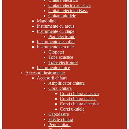
Chitara electrica
Chitara electro-acustica
Chitara electrica Bass
Chitara ukulele
Mandoline
Instrumente cu arcus
Instrumente cu clape
Pian electronic
Instrumente de suflat
Instrumente percutie
Clopotei
Tobe acustice
Tobe electronice
Instrumente etnice
Accesorii instrumente
Accesorii chitara
Amplificator chitara
Corzi chitara
Corzi chitara acustica
Corzi chitara clasica
Corzi chitara electrica
Corzi ukulele
Capodastre
Efecte chitara
Pene chitara