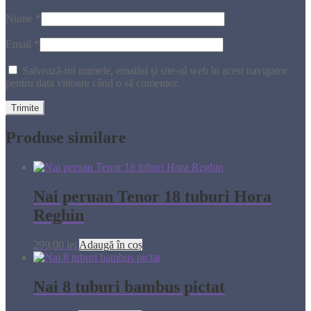
Nume
*
Email
*
Salvează-mi numele, emailul și site-ul web în acest navigator
pentru data viitoare când o să comentez.
Produse similare
Nai peruan Tenor 18 tuburi Hora
Reghin
299,00
lei
Adaugă în coș
Nai 8 tuburi bambus pictat