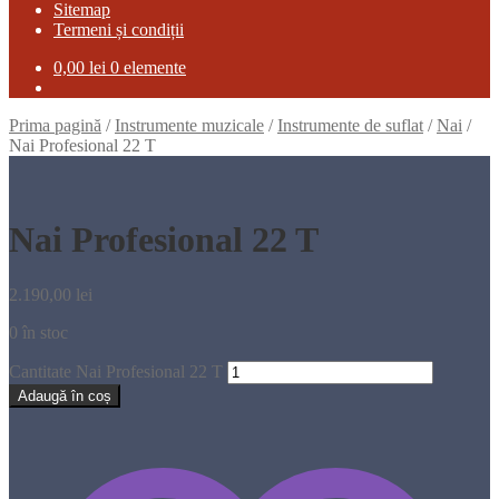
Sitemap
Termeni și condiții
0,00
lei
0 elemente
Prima pagină
/
Instrumente muzicale
/
Instrumente de suflat
/
Nai
/
Nai Profesional 22 T
Nai Profesional 22 T
2.190,00
lei
0 în stoc
Cantitate Nai Profesional 22 T
Adaugă în coș