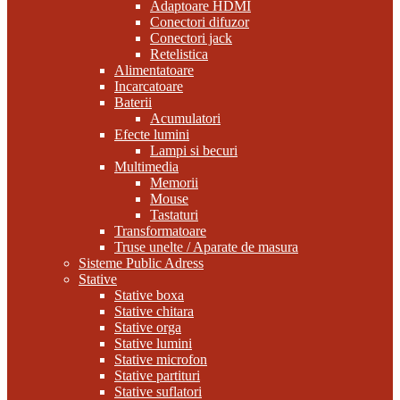
Adaptoare HDMI
Conectori difuzor
Conectori jack
Retelistica
Alimentatoare
Incarcatoare
Baterii
Acumulatori
Efecte lumini
Lampi si becuri
Multimedia
Memorii
Mouse
Tastaturi
Transformatoare
Truse unelte / Aparate de masura
Sisteme Public Adress
Stative
Stative boxa
Stative chitara
Stative orga
Stative lumini
Stative microfon
Stative partituri
Stative suflatori