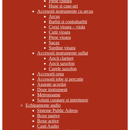
Piese chitara
Huse si case-uri
Accesorii instrumente cu arcus
Arcuş
Barbii si contrabarbii
Corzi vioara – viola
Cutii vioara
Piese vioara
Sacaz
Surdine vioara
Accesorii instrumente suflat
Ancii clarinet
Ancii saxofon
Curele saxofon
Accesorii orga
Accesorii tobe si percutie
Aparate acordaj
Doze instrument
Metronoame
Solutii curatare si intretinere
Echipamente audio
Sisteme Public Adress
Boxe pasive
Boxe active
Casti Audio