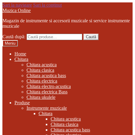
Sari la navigare
Sari la conținut
Muzica Online
Magazin de instrumente si accesorii muzicale si service instrumente
muzicale
Caută după:
Caută
Meniu
Home
Chitara
Chitara acustica
Chitara clasica
Chitara acustica bass
Chitara electrica
Chitara electro-acustica
Chitara electrica Bass
Chitara ukulele
Produse
Instrumente muzicale
Chitara
Chitara acustica
Chitara clasica
Chitara acustica bass