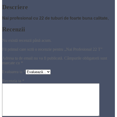
Descriere
Nai profesional cu 22 de tuburi de foarte buna calitate,
Recenzii
Nu există recenzii până acum.
Fii primul care scrii o recenzie pentru „Nai Profesional 22 T”
Adresa ta de email nu va fi publicată.
Câmpurile obligatorii sunt
marcate cu
*
Evaluarea ta
*
Recenzia ta
*