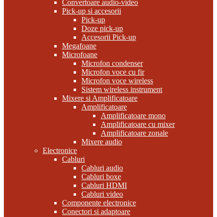
Convertoare audio-video
Pick-up si accesorii
Pick-up
Doze pick-up
Accesorii Pick-up
Megafoane
Microfoane
Microfon condenser
Microfon voce cu fir
Microfon voce wireless
Sistem wireless instrument
Mixere si Amplificatoare
Amplificatoare
Amplificatoare mono
Amplificatoare cu mixer
Amplificatoare zonale
Mixere audio
Electronice
Cabluri
Cabluri audio
Cabluri boxe
Cabluri HDMI
Cabluri video
Componente electronice
Conectori si adaptoare