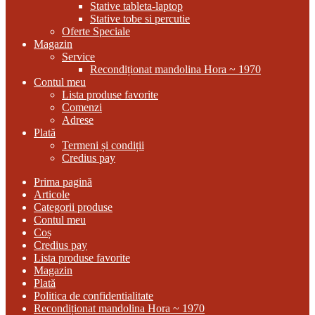
Stative tableta-laptop
Stative tobe si percutie
Oferte Speciale
Magazin
Service
Recondiționat mandolina Hora ~ 1970
Contul meu
Lista produse favorite
Comenzi
Adrese
Plată
Termeni și condiții
Credius pay
Prima pagină
Articole
Categorii produse
Contul meu
Coș
Credius pay
Lista produse favorite
Magazin
Plată
Politica de confidentialitate
Recondiționat mandolina Hora ~ 1970