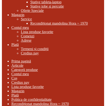
Stative tableta-laptop
Stative tobe si percutie
Oferte Speciale
Magazin
Service
Recondiționat mandolina Hora ~ 1970
Contul meu
Lista produse favorite
Comenzi
Adrese
Plată
Termeni și condiții
Credius pay
Prima pagină
Articole
Categorii produse
Contul meu
Coș
Credius pay
Lista produse favorite
Magazin
Plată
Politica de confidentialitate
Recondiționat mandolina Hora ~ 1970