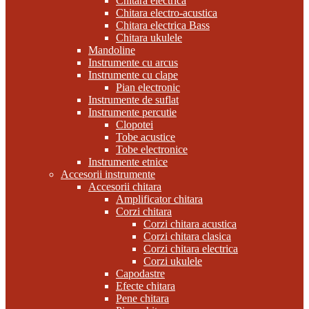
Chitara electrica
Chitara electro-acustica
Chitara electrica Bass
Chitara ukulele
Mandoline
Instrumente cu arcus
Instrumente cu clape
Pian electronic
Instrumente de suflat
Instrumente percutie
Clopotei
Tobe acustice
Tobe electronice
Instrumente etnice
Accesorii instrumente
Accesorii chitara
Amplificator chitara
Corzi chitara
Corzi chitara acustica
Corzi chitara clasica
Corzi chitara electrica
Corzi ukulele
Capodastre
Efecte chitara
Pene chitara