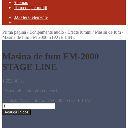
Sitemap
Termeni și condiții
0,00
lei
0 elemente
Prima pagină
/
Echipamente audio
/
Efecte lumini
/
Masini de fum
/
Masina de fum FM-2000 STAGE LINE
Masina de fum FM-2000
STAGE LINE
1.552,00
lei
Disponibil pentru pre-comenzi
Cantitate Masina de fum FM-2000 STAGE LINE
Adaugă în coș