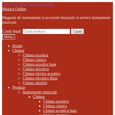
Sari la navigare
Sari la conținut
Muzica Online
Magazin de instrumente si accesorii muzicale si service instrumente
muzicale
Caută după:
Caută
Meniu
Home
Chitara
Chitara acustica
Chitara clasica
Chitara acustica bass
Chitara electrica
Chitara electro-acustica
Chitara electrica Bass
Chitara ukulele
Produse
Instrumente muzicale
Chitara
Chitara acustica
Chitara clasica
Chitara acustica bass