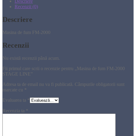
Descriere
Recenzii (0)
Descriere
Masina de fum FM-2000
Recenzii
Nu există recenzii până acum.
Fii primul care scrii o recenzie pentru „Masina de fum FM-2000
STAGE LINE”
Adresa ta de email nu va fi publicată.
Câmpurile obligatorii sunt
marcate cu
*
Evaluarea ta
*
Recenzia ta
*