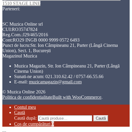
1510 STAGE LINE
Parteneri:
SC Muzica Online srl
CUI:RO35747824
Reg.Com.:J29/465/2016
Cont:RO29 INGB 0000 9999 0572 6493
Punct de lucru:Str. Ion Câmpineanu 21, Parter (Lângă Cinema
Union), Sect. 1, București
Magazinul Muzica
Muzica Magazin, Str. Ion Câmpineanu 21, Parter (Lângă
Cinema Union)
Sunati-ne acum:
021.310.62.42 / 0757-66.55.66
E-mail:
muzicamagazin@gmail.com
© Muzica Online 2026
Politica de confidentialitate
Built with WooCommerce
.
Contul meu
Caută
Caută după:
Caută
Coș de cumpărături
0