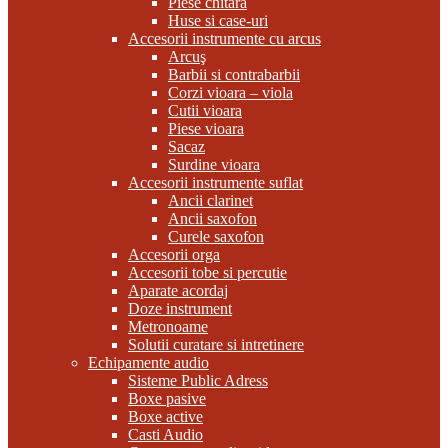
Piese chitara
Huse si case-uri
Accesorii instrumente cu arcus
Arcuş
Barbii si contrabarbii
Corzi vioara – viola
Cutii vioara
Piese vioara
Sacaz
Surdine vioara
Accesorii instrumente suflat
Ancii clarinet
Ancii saxofon
Curele saxofon
Accesorii orga
Accesorii tobe si percutie
Aparate acordaj
Doze instrument
Metronoame
Solutii curatare si intretinere
Echipamente audio
Sisteme Public Adress
Boxe pasive
Boxe active
Casti Audio