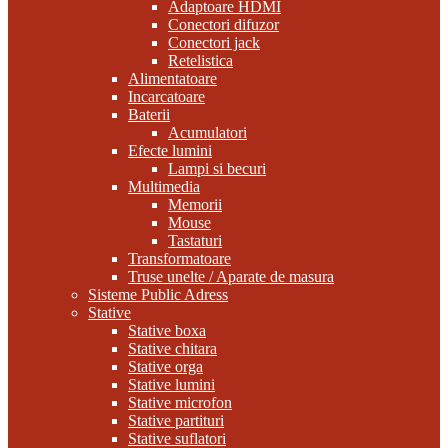
Adaptoare HDMI
Conectori difuzor
Conectori jack
Retelistica
Alimentatoare
Incarcatoare
Baterii
Acumulatori
Efecte lumini
Lampi si becuri
Multimedia
Memorii
Mouse
Tastaturi
Transformatoare
Truse unelte / Aparate de masura
Sisteme Public Adress
Stative
Stative boxa
Stative chitara
Stative orga
Stative lumini
Stative microfon
Stative partituri
Stative suflatori