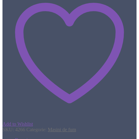
Add to Wishlist
SKU:
4266
Categorie:
Masini de fum