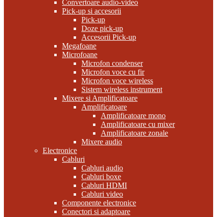
Convertoare audio-video
Pick-up si accesorii
Pick-up
Doze pick-up
Accesorii Pick-up
Megafoane
Microfoane
Microfon condenser
Microfon voce cu fir
Microfon voce wireless
Sistem wireless instrument
Mixere si Amplificatoare
Amplificatoare
Amplificatoare mono
Amplificatoare cu mixer
Amplificatoare zonale
Mixere audio
Electronice
Cabluri
Cabluri audio
Cabluri boxe
Cabluri HDMI
Cabluri video
Componente electronice
Conectori si adaptoare