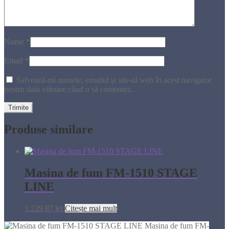
Nume
*
Email
*
Salvează-mi numele, emailul și site-ul web în acest navigator
pentru data viitoare când o să comentez.
Produse similare
Masina de fum FM-1510 STAGE
LINE
1.229,87
lei
Citește mai mult
Masina de fum FM-