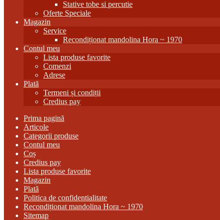
Stative tobe si percutie
Oferte Speciale
Magazin
Service
Recondiționat mandolina Hora ~ 1970
Contul meu
Lista produse favorite
Comenzi
Adrese
Plată
Termeni și condiții
Credius pay
Prima pagină
Articole
Categorii produse
Contul meu
Coș
Credius pay
Lista produse favorite
Magazin
Plată
Politica de confidentialitate
Recondiționat mandolina Hora ~ 1970
Sitemap