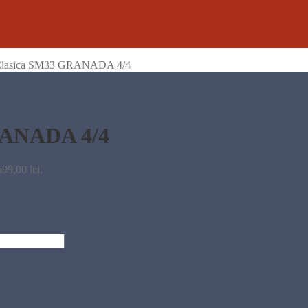
 Clasica SM33 GRANADA 4/4
RANADA 4/4
699,00 lei.