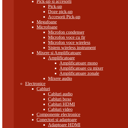
Pick-up si accesorii
Pick-up
Doze pick-up
Accesorii Pick-up
Megafoane
Microfoane
Microfon condenser
Microfon voce cu fir
Microfon voce wireless
Sistem wireless instrument
Mixere si Amplificatoare
Amplificatoare
Amplificatoare mono
Amplificatoare cu mixer
Amplificatoare zonale
Mixere audio
Electronice
Cabluri
Cabluri audio
Cabluri boxe
Cabluri HDMI
Cabluri video
Componente electronice
Conectori si adaptoare
Adaptoare HDMI