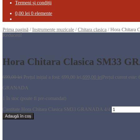
Termeni și condiții
0,00
lei
0 elemente
Prima pagină
/
Instrumente muzicale
/
Chitara clasica
/
Hora Chitara
Reduceri!
Hora Chitara Clasica SM33 G
699,00
lei
Prețul inițial a fost: 699,00 lei.
699,00
lei
Prețul curent este: 
GRANADA
1 în stoc (poate fi pre-comandat)
Cantitate Hora Chitara Clasica SM33 GRANADA 4/4
Adaugă în coș