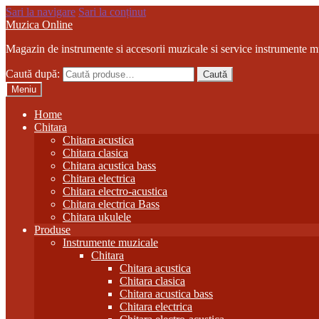
Sari la navigare
Sari la conținut
Muzica Online
Magazin de instrumente si accesorii muzicale si service instrumente m
Caută după:
Caută
Meniu
Home
Chitara
Chitara acustica
Chitara clasica
Chitara acustica bass
Chitara electrica
Chitara electro-acustica
Chitara electrica Bass
Chitara ukulele
Produse
Instrumente muzicale
Chitara
Chitara acustica
Chitara clasica
Chitara acustica bass
Chitara electrica