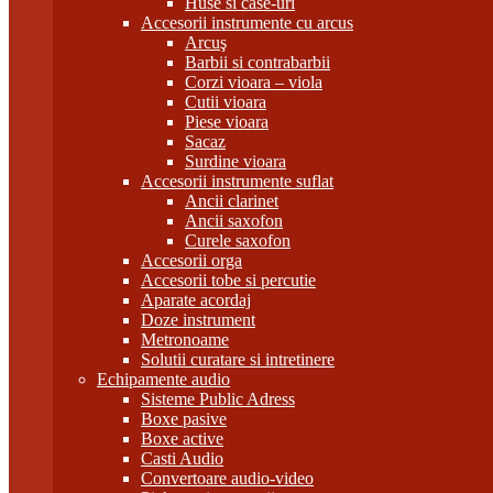
Huse si case-uri
Accesorii instrumente cu arcus
Arcuş
Barbii si contrabarbii
Corzi vioara – viola
Cutii vioara
Piese vioara
Sacaz
Surdine vioara
Accesorii instrumente suflat
Ancii clarinet
Ancii saxofon
Curele saxofon
Accesorii orga
Accesorii tobe si percutie
Aparate acordaj
Doze instrument
Metronoame
Solutii curatare si intretinere
Echipamente audio
Sisteme Public Adress
Boxe pasive
Boxe active
Casti Audio
Convertoare audio-video