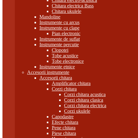
Chitara electro-acustica
Chitara electrica Bass
Chitara ukulele
Mandoline
Instrumente cu arcus
Instrumente cu clape
Pian electronic
Instrumente de suflat
Instrumente percutie
Clopotei
Tobe acustice
Tobe electronice
Instrumente etnice
Accesorii instrumente
Accesorii chitara
Amplificator chitara
Corzi chitara
Corzi chitara acustica
Corzi chitara clasica
Corzi chitara electrica
Corzi ukulele
Capodastre
Efecte chitara
Pene chitara
Piese chitara