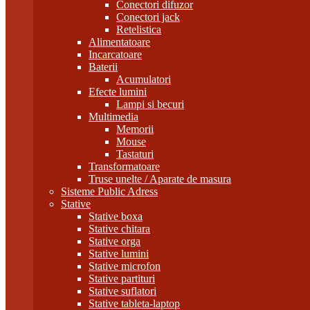
Conectori difuzor
Conectori jack
Retelistica
Alimentatoare
Incarcatoare
Baterii
Acumulatori
Efecte lumini
Lampi si becuri
Multimedia
Memorii
Mouse
Tastaturi
Transformatoare
Truse unelte / Aparate de masura
Sisteme Public Adress
Stative
Stative boxa
Stative chitara
Stative orga
Stative lumini
Stative microfon
Stative partituri
Stative suflatori
Stative tableta-laptop