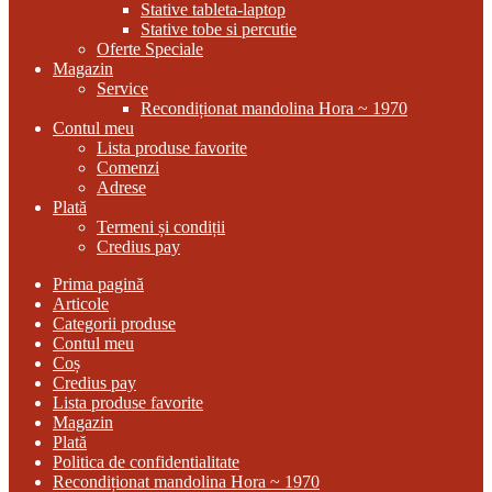
Stative tableta-laptop
Stative tobe si percutie
Oferte Speciale
Magazin
Service
Recondiționat mandolina Hora ~ 1970
Contul meu
Lista produse favorite
Comenzi
Adrese
Plată
Termeni și condiții
Credius pay
Prima pagină
Articole
Categorii produse
Contul meu
Coș
Credius pay
Lista produse favorite
Magazin
Plată
Politica de confidentialitate
Recondiționat mandolina Hora ~ 1970