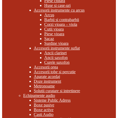
Piese chitara
Huse si case-uri
Accesorii instrumente cu arcus
Arcuş
Barbii si contrabarbii
Corzi vioara – viola
Cutii vioara
Piese vioara
Sacaz
Surdine vioara
Accesorii instrumente suflat
Ancii clarinet
Ancii saxofon
Curele saxofon
Accesorii orga
Accesorii tobe si percutie
Aparate acordaj
Doze instrument
Metronoame
Solutii curatare si intretinere
Echipamente audio
Sisteme Public Adress
Boxe pasive
Boxe active
Casti Audio