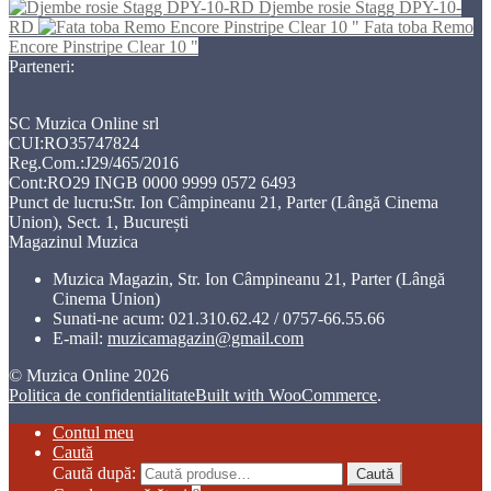
Djembe rosie Stagg DPY-10-
RD
Fata toba Remo
Encore Pinstripe Clear 10 "
Parteneri:
SC Muzica Online srl
CUI:RO35747824
Reg.Com.:J29/465/2016
Cont:RO29 INGB 0000 9999 0572 6493
Punct de lucru:Str. Ion Câmpineanu 21, Parter (Lângă Cinema
Union), Sect. 1, București
Magazinul Muzica
Muzica Magazin, Str. Ion Câmpineanu 21, Parter (Lângă
Cinema Union)
Sunati-ne acum:
021.310.62.42 / 0757-66.55.66
E-mail:
muzicamagazin@gmail.com
© Muzica Online 2026
Politica de confidentialitate
Built with WooCommerce
.
Contul meu
Caută
Caută după:
Caută