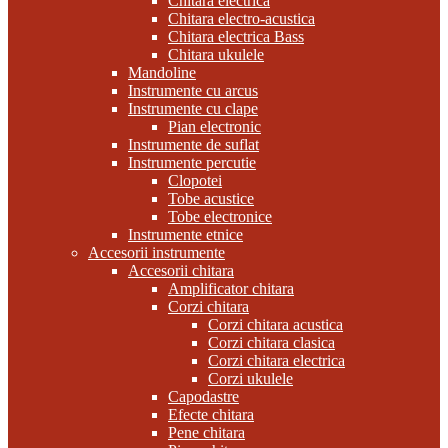
Chitara electrica
Chitara electro-acustica
Chitara electrica Bass
Chitara ukulele
Mandoline
Instrumente cu arcus
Instrumente cu clape
Pian electronic
Instrumente de suflat
Instrumente percutie
Clopotei
Tobe acustice
Tobe electronice
Instrumente etnice
Accesorii instrumente
Accesorii chitara
Amplificator chitara
Corzi chitara
Corzi chitara acustica
Corzi chitara clasica
Corzi chitara electrica
Corzi ukulele
Capodastre
Efecte chitara
Pene chitara