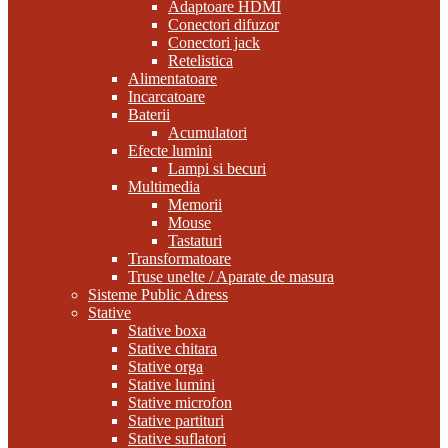
Adaptoare HDMI
Conectori difuzor
Conectori jack
Retelistica
Alimentatoare
Incarcatoare
Baterii
Acumulatori
Efecte lumini
Lampi si becuri
Multimedia
Memorii
Mouse
Tastaturi
Transformatoare
Truse unelte / Aparate de masura
Sisteme Public Adress
Stative
Stative boxa
Stative chitara
Stative orga
Stative lumini
Stative microfon
Stative partituri
Stative suflatori