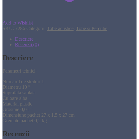
Add to Wishlist
SKU:
7286
Categorii:
Tobe acustice
,
Tobe si Percutie
Descriere
Recenzii (0)
Descriere
Parametri tehnici:
Numărul de straturi 1
Diametru 10 ”
Suprafata sablata
Culoare alba
Material plastic
Grosime 0,01 ”
Dimensiune pachet 27 x 1,5 x 27 cm
Greutate pachet 0,2 kg
Recenzii