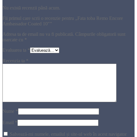
Nu există recenzii până acum.
Fii primul care scrii o recenzie pentru „Fata toba Remo Encore
Ambassador Coated 10″”
Adresa ta de email nu va fi publicată.
Câmpurile obligatorii sunt
marcate cu
*
Evaluarea ta
*
Recenzia ta
*
Nume
*
Email
*
Salvează-mi numele, emailul și site-ul web în acest navigator