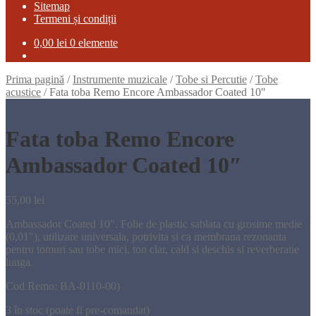
Sitemap
Termeni și condiții
0,00
lei
0 elemente
Prima pagină
/
Instrumente muzicale
/
Tobe si Percutie
/
Tobe
acustice
/
Fata toba Remo Encore Ambassador Coated 10″
Fata toba Remo Encore
Ambassador Coated 10″
55,00
lei
Ambassador Coated 10″. Folie de plastic sablata cu grosime medie
(0,01″), utilizare universala, potrivita si ca membrana rezonanta
pentru tomuri sau tobe mici, ton clar, cald si deschis si reverberatie
lunga.
Cod Remo: BA-0110-00)
3 în stoc (poate fi pre-comandat)