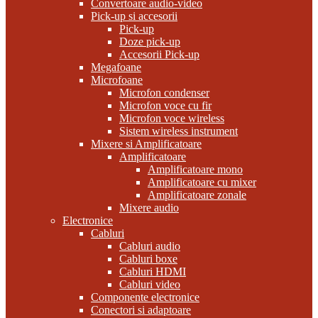
Convertoare audio-video
Pick-up si accesorii
Pick-up
Doze pick-up
Accesorii Pick-up
Megafoane
Microfoane
Microfon condenser
Microfon voce cu fir
Microfon voce wireless
Sistem wireless instrument
Mixere si Amplificatoare
Amplificatoare
Amplificatoare mono
Amplificatoare cu mixer
Amplificatoare zonale
Mixere audio
Electronice
Cabluri
Cabluri audio
Cabluri boxe
Cabluri HDMI
Cabluri video
Componente electronice
Conectori si adaptoare