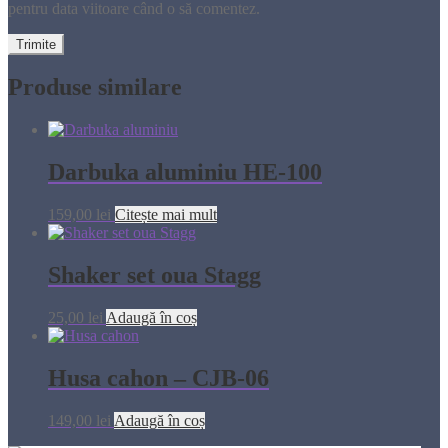
pentru data viitoare când o să comentez.
Produse similare
Darbuka aluminiu HE-100
159,00
lei
Citește mai mult
Shaker set oua Stagg
25,00
lei
Adaugă în coș
Husa cahon – CJB-06
149,00
lei
Adaugă în coș