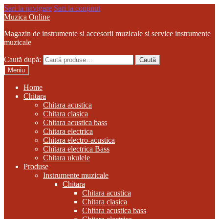
Sari la navigare
Sari la conținut
Muzica Online
Magazin de instrumente si accesorii muzicale si service instrumente
muzicale
Caută după:
Caută
Meniu
Home
Chitara
Chitara acustica
Chitara clasica
Chitara acustica bass
Chitara electrica
Chitara electro-acustica
Chitara electrica Bass
Chitara ukulele
Produse
Instrumente muzicale
Chitara
Chitara acustica
Chitara clasica
Chitara acustica bass