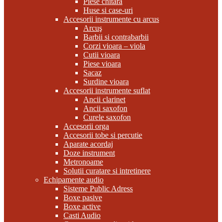
Piese chitara
Huse si case-uri
Accesorii instrumente cu arcus
Arcuş
Barbii si contrabarbii
Corzi vioara – viola
Cutii vioara
Piese vioara
Sacaz
Surdine vioara
Accesorii instrumente suflat
Ancii clarinet
Ancii saxofon
Curele saxofon
Accesorii orga
Accesorii tobe si percutie
Aparate acordaj
Doze instrument
Metronoame
Solutii curatare si intretinere
Echipamente audio
Sisteme Public Adress
Boxe pasive
Boxe active
Casti Audio