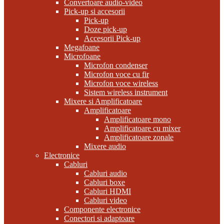
Convertoare audio-video
Pick-up si accesorii
Pick-up
Doze pick-up
Accesorii Pick-up
Megafoane
Microfoane
Microfon condenser
Microfon voce cu fir
Microfon voce wireless
Sistem wireless instrument
Mixere si Amplificatoare
Amplificatoare
Amplificatoare mono
Amplificatoare cu mixer
Amplificatoare zonale
Mixere audio
Electronice
Cabluri
Cabluri audio
Cabluri boxe
Cabluri HDMI
Cabluri video
Componente electronice
Conectori si adaptoare