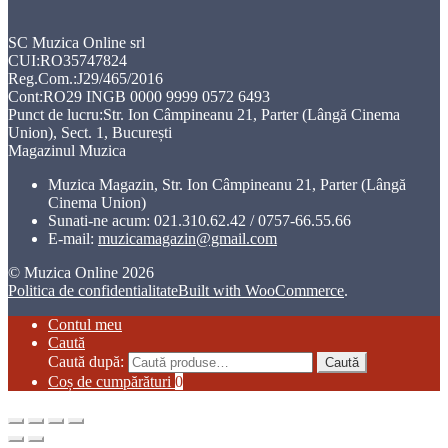
SC Muzica Online srl
CUI:RO35747824
Reg.Com.:J29/465/2016
Cont:RO29 INGB 0000 9999 0572 6493
Punct de lucru:Str. Ion Câmpineanu 21, Parter (Lângă Cinema
Union), Sect. 1, București
Magazinul Muzica
Muzica Magazin, Str. Ion Câmpineanu 21, Parter (Lângă
Cinema Union)
Sunati-ne acum:
021.310.62.42 / 0757-66.55.66
E-mail:
muzicamagazin@gmail.com
© Muzica Online 2026
Politica de confidentialitate
Built with WooCommerce
.
Contul meu
Caută
Caută după:
Caută
Coș de cumpărături
0