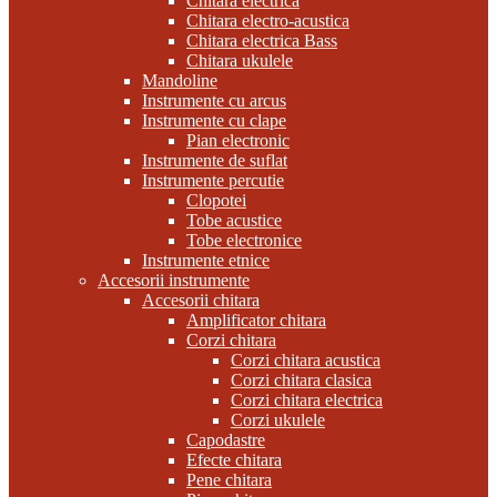
Chitara electrica
Chitara electro-acustica
Chitara electrica Bass
Chitara ukulele
Mandoline
Instrumente cu arcus
Instrumente cu clape
Pian electronic
Instrumente de suflat
Instrumente percutie
Clopotei
Tobe acustice
Tobe electronice
Instrumente etnice
Accesorii instrumente
Accesorii chitara
Amplificator chitara
Corzi chitara
Corzi chitara acustica
Corzi chitara clasica
Corzi chitara electrica
Corzi ukulele
Capodastre
Efecte chitara
Pene chitara