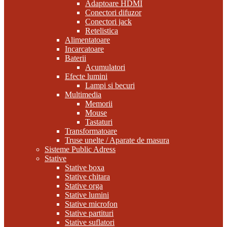
Adaptoare HDMI
Conectori difuzor
Conectori jack
Retelistica
Alimentatoare
Incarcatoare
Baterii
Acumulatori
Efecte lumini
Lampi si becuri
Multimedia
Memorii
Mouse
Tastaturi
Transformatoare
Truse unelte / Aparate de masura
Sisteme Public Adress
Stative
Stative boxa
Stative chitara
Stative orga
Stative lumini
Stative microfon
Stative partituri
Stative suflatori