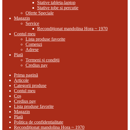
Stative tableta-laptop
Stative tobe si percutie
Oferte Speciale
Magazin
Service
Recondiționat mandolina Hora ~ 1970
Contul meu
Lista produse favorite
Comenzi
Adrese
Plată
Termeni și condiții
Credius pay
Prima pagină
Articole
Categorii produse
Contul meu
Coș
Credius pay
Lista produse favorite
Magazin
Plată
Politica de confidentialitate
Recondiționat mandolina Hora ~ 1970