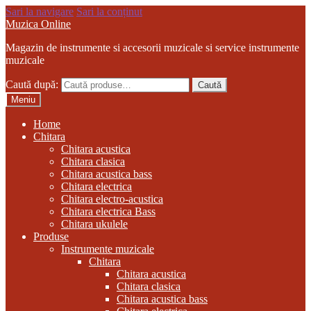
Sari la navigare
Sari la conținut
Muzica Online
Magazin de instrumente si accesorii muzicale si service instrumente
muzicale
Caută după:
Caută
Meniu
Home
Chitara
Chitara acustica
Chitara clasica
Chitara acustica bass
Chitara electrica
Chitara electro-acustica
Chitara electrica Bass
Chitara ukulele
Produse
Instrumente muzicale
Chitara
Chitara acustica
Chitara clasica
Chitara acustica bass