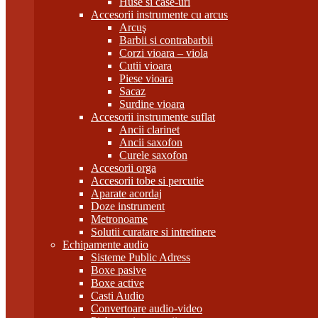
Huse si case-uri
Accesorii instrumente cu arcus
Arcuş
Barbii si contrabarbii
Corzi vioara – viola
Cutii vioara
Piese vioara
Sacaz
Surdine vioara
Accesorii instrumente suflat
Ancii clarinet
Ancii saxofon
Curele saxofon
Accesorii orga
Accesorii tobe si percutie
Aparate acordaj
Doze instrument
Metronoame
Solutii curatare si intretinere
Echipamente audio
Sisteme Public Adress
Boxe pasive
Boxe active
Casti Audio
Convertoare audio-video