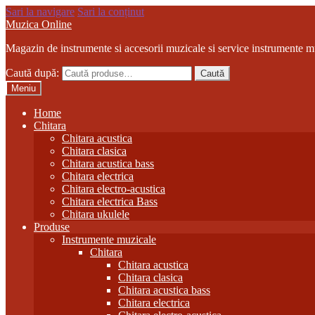
Sari la navigare
Sari la conținut
Muzica Online
Magazin de instrumente si accesorii muzicale si service instrumente m
Caută după:
Caută
Meniu
Home
Chitara
Chitara acustica
Chitara clasica
Chitara acustica bass
Chitara electrica
Chitara electro-acustica
Chitara electrica Bass
Chitara ukulele
Produse
Instrumente muzicale
Chitara
Chitara acustica
Chitara clasica
Chitara acustica bass
Chitara electrica