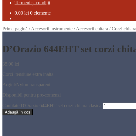
Termeni și condiții
0,00
lei
0 elemente
Prima pagină
/
Accesorii instrumente
/
Accesorii chitara
/
Corzi chitar
D’Orazio 644EHT set corzi chita
35,00
lei
Corzi tensiune extra inalta
Argint/Nylon transparent
Disponibil pentru pre-comenzi
Cantitate D'Orazio 644EHT set corzi chitara clasica
Adaugă în coș