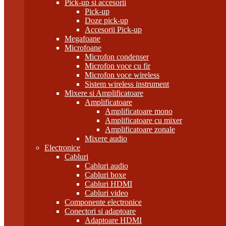
Pick-up si accesorii
Pick-up
Doze pick-up
Accesorii Pick-up
Megafoane
Microfoane
Microfon condenser
Microfon voce cu fir
Microfon voce wireless
Sistem wireless instrument
Mixere si Amplificatoare
Amplificatoare
Amplificatoare mono
Amplificatoare cu mixer
Amplificatoare zonale
Mixere audio
Electronice
Cabluri
Cabluri audio
Cabluri boxe
Cabluri HDMI
Cabluri video
Componente electronice
Conectori si adaptoare
Adaptoare HDMI