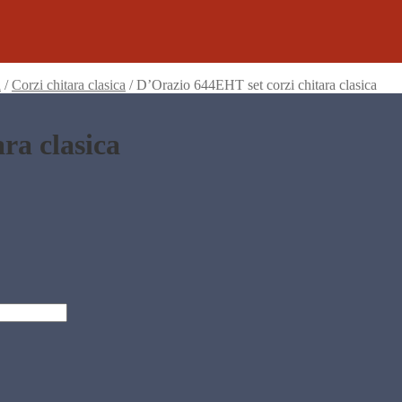
a
/
Corzi chitara clasica
/
D’Orazio 644EHT set corzi chitara clasica
ra clasica