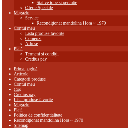
Stative tobe si percutie
Oferte Speciale
Magazin
Service
Recondiționat mandolina Hora ~ 1970
Contul meu
Lista produse favorite
Comenzi
Adrese
Plată
Termeni și condiții
Credius pay
Prima pagină
Articole
Categorii produse
Contul meu
Coș
Credius pay
Lista produse favorite
Magazin
Plată
Politica de confidentialitate
Recondiționat mandolina Hora ~ 1970
Sitemap