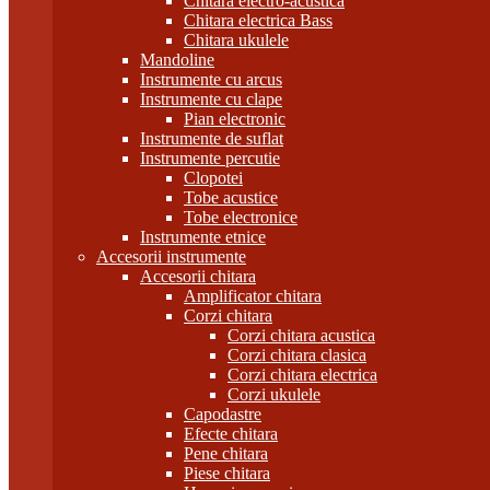
Chitara electro-acustica
Chitara electrica Bass
Chitara ukulele
Mandoline
Instrumente cu arcus
Instrumente cu clape
Pian electronic
Instrumente de suflat
Instrumente percutie
Clopotei
Tobe acustice
Tobe electronice
Instrumente etnice
Accesorii instrumente
Accesorii chitara
Amplificator chitara
Corzi chitara
Corzi chitara acustica
Corzi chitara clasica
Corzi chitara electrica
Corzi ukulele
Capodastre
Efecte chitara
Pene chitara
Piese chitara