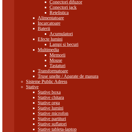
Conectori difuzor
Conectori jack
Retelistica
Alimentatoare
Incarcatoare
Baterii
Acumulatori
Efecte lumini
Lampi si becuri
Multimedia
Memorii
Mouse
Tastaturi
Transformatoare
Truse unelte / Aparate de masura
Sisteme Public Adress
Stative
Stative boxa
Stative chitara
Stative orga
Stative lumini
Stative microfon
Stative partituri
Stative suflatori
Stative tableta-laptop