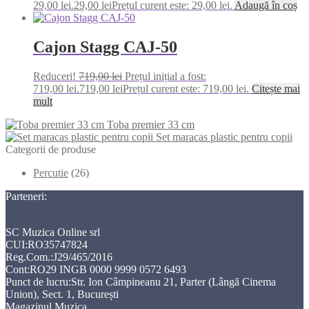
29,00 lei.
29,00
lei
Prețul curent este: 29,00 lei.
Adaugă în coș
Cajon Stagg CAJ-50
Reduceri!
719,00
lei
Prețul inițial a fost:
719,00 lei.
719,00
lei
Prețul curent este: 719,00 lei.
Citește mai
mult
Toba premier 33 cm
Set maracas plastic pentru copii
Categorii de produse
Percutie
(26)
Parteneri:
SC Muzica Online srl
CUI:RO35747824
Reg.Com.:J29/465/2016
Cont:RO29 INGB 0000 9999 0572 6493
Punct de lucru:Str. Ion Câmpineanu 21, Parter (Lângă Cinema
Union), Sect. 1, București
Magazinul Muzica