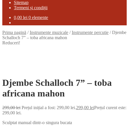
Sitemap
Termeni și condiții
0,00
lei
0 elemente
Prima pagină
/
Instrumente muzicale
/
Instrumente percutie
/
Djembe
Schalloch 7” – toba africana mahon
Reduceri!
Djembe Schalloch 7” – toba
africana mahon
299,00
lei
Prețul inițial a fost: 299,00 lei.
299,00
lei
Prețul curent este:
299,00 lei.
Sculptat manual dintr-o singura bucata