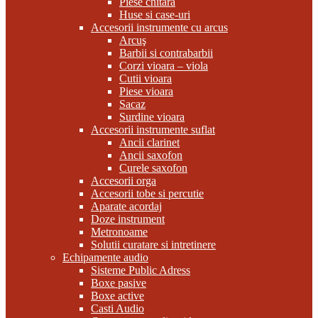
Piese chitara
Huse si case-uri
Accesorii instrumente cu arcus
Arcuş
Barbii si contrabarbii
Corzi vioara – viola
Cutii vioara
Piese vioara
Sacaz
Surdine vioara
Accesorii instrumente suflat
Ancii clarinet
Ancii saxofon
Curele saxofon
Accesorii orga
Accesorii tobe si percutie
Aparate acordaj
Doze instrument
Metronoame
Solutii curatare si intretinere
Echipamente audio
Sisteme Public Adress
Boxe pasive
Boxe active
Casti Audio