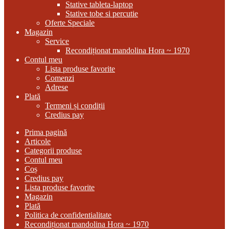
Stative tableta-laptop
Stative tobe si percutie
Oferte Speciale
Magazin
Service
Recondiționat mandolina Hora ~ 1970
Contul meu
Lista produse favorite
Comenzi
Adrese
Plată
Termeni și condiții
Credius pay
Prima pagină
Articole
Categorii produse
Contul meu
Coș
Credius pay
Lista produse favorite
Magazin
Plată
Politica de confidentialitate
Recondiționat mandolina Hora ~ 1970