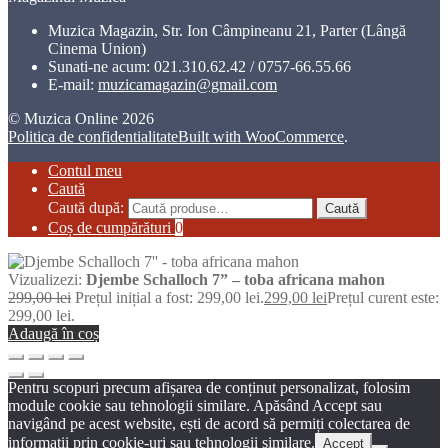
Muzica Magazin, Str. Ion Câmpineanu 21, Parter (Lângă
Cinema Union)
Sunati-ne acum:
021.310.62.42 / 0757-66.55.66
E-mail:
muzicamagazin@gmail.com
© Muzica Online 2026
Politica de confidentialitate
Built with WooCommerce
.
Contul meu
Caută
Caută după:
Caută
Coș de cumpărături
0
Vizualizezi:
Djembe Schalloch 7” – toba africana mahon
299,00
lei
Prețul inițial a fost: 299,00 lei.
299,00
lei
Prețul curent este:
299,00 lei.
Adaugă în coș
Pentru scopuri precum afișarea de conținut personalizat, folosim
module cookie sau tehnologii similare. Apăsând Accept sau
navigând pe acest website, ești de acord să permiți colectarea de
informații prin cookie-uri sau tehnologii similare.
Accept