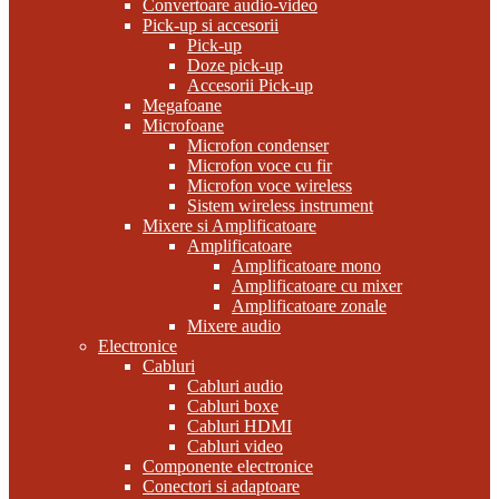
Convertoare audio-video
Pick-up si accesorii
Pick-up
Doze pick-up
Accesorii Pick-up
Megafoane
Microfoane
Microfon condenser
Microfon voce cu fir
Microfon voce wireless
Sistem wireless instrument
Mixere si Amplificatoare
Amplificatoare
Amplificatoare mono
Amplificatoare cu mixer
Amplificatoare zonale
Mixere audio
Electronice
Cabluri
Cabluri audio
Cabluri boxe
Cabluri HDMI
Cabluri video
Componente electronice
Conectori si adaptoare