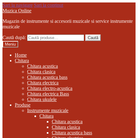
Sari la navigare
Sari la conținut
Muzica Online
Magazin de instrumente si accesorii muzicale si service instrumente
muzicale
Caută după:
Caută
Meniu
Home
Chitara
Chitara acustica
Chitara clasica
Chitara acustica bass
Chitara electrica
Chitara electro-acustica
Chitara electrica Bass
Chitara ukulele
Produse
Instrumente muzicale
Chitara
Chitara acustica
Chitara clasica
Chitara acustica bass