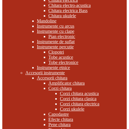
Chitara electrica
Chitara electro-acustica
Chitara electrica Bass
Chitara ukulele
Mandoline
Instrumente cu arcus
Instrumente cu clape
Pian electronic
Instrumente de suflat
Instrumente percutie
Clopotei
Tobe acustice
Tobe electronice
Instrumente etnice
Accesorii instrumente
Accesorii chitara
Amplificator chitara
Corzi chitara
Corzi chitara acustica
Corzi chitara clasica
Corzi chitara electrica
Corzi ukulele
Capodastre
Efecte chitara
Pene chitara