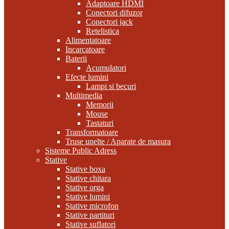
Adaptoare HDMI
Conectori difuzor
Conectori jack
Retelistica
Alimentatoare
Incarcatoare
Baterii
Acumulatori
Efecte lumini
Lampi si becuri
Multimedia
Memorii
Mouse
Tastaturi
Transformatoare
Truse unelte / Aparate de masura
Sisteme Public Adress
Stative
Stative boxa
Stative chitara
Stative orga
Stative lumini
Stative microfon
Stative partituri
Stative suflatori