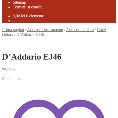
Sitemap
Termeni și condiții
0,00
lei
0 elemente
Prima pagină
/
Accesorii instrumente
/
Accesorii chitara
/
Corzi
chitara
/
D’Addario EJ46
D’Addario EJ46
75,00
lei
Stoc epuizat