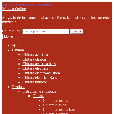
Sari la navigare
Sari la conținut
Muzica Online
Magazin de instrumente si accesorii muzicale si service instrumente
muzicale
Caută după:
Caută
Meniu
Home
Chitara
Chitara acustica
Chitara clasica
Chitara acustica bass
Chitara electrica
Chitara electro-acustica
Chitara electrica Bass
Chitara ukulele
Produse
Instrumente muzicale
Chitara
Chitara acustica
Chitara clasica
Chitara acustica bass