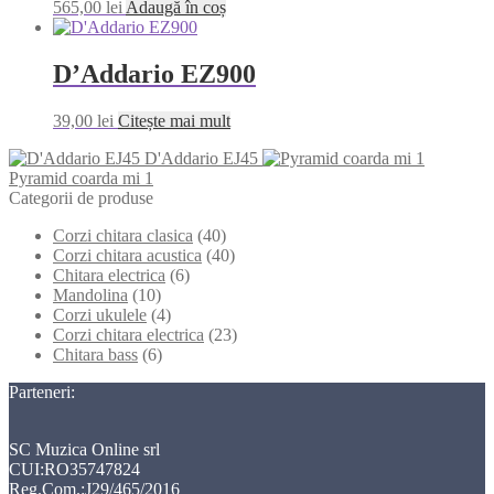
565,00
lei
Adaugă în coș
D’Addario EZ900
39,00
lei
Citește mai mult
D'Addario EJ45
Pyramid coarda mi 1
Categorii de produse
Corzi chitara clasica
(40)
Corzi chitara acustica
(40)
Chitara electrica
(6)
Mandolina
(10)
Corzi ukulele
(4)
Corzi chitara electrica
(23)
Chitara bass
(6)
Parteneri:
SC Muzica Online srl
CUI:RO35747824
Reg.Com.:J29/465/2016