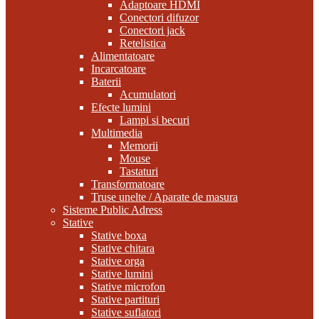
Adaptoare HDMI
Conectori difuzor
Conectori jack
Retelistica
Alimentatoare
Incarcatoare
Baterii
Acumulatori
Efecte lumini
Lampi si becuri
Multimedia
Memorii
Mouse
Tastaturi
Transformatoare
Truse unelte / Aparate de masura
Sisteme Public Adress
Stative
Stative boxa
Stative chitara
Stative orga
Stative lumini
Stative microfon
Stative partituri
Stative suflatori