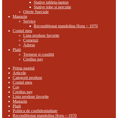
Stative tableta-laptop
Stative tobe si percutie
Oferte Speciale
Magazin
Service
Recondiționat mandolina Hora ~ 1970
Contul meu
Lista produse favorite
Comenzi
Adrese
Plată
Termeni și condiții
Credius pay
Prima pagină
Articole
Categorii produse
Contul meu
Coș
Credius pay
Lista produse favorite
Magazin
Plată
Politica de confidentialitate
Recondiționat mandolina Hora ~ 1970