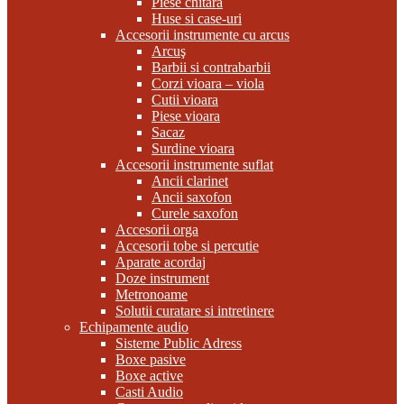
Piese chitara
Huse si case-uri
Accesorii instrumente cu arcus
Arcuş
Barbii si contrabarbii
Corzi vioara – viola
Cutii vioara
Piese vioara
Sacaz
Surdine vioara
Accesorii instrumente suflat
Ancii clarinet
Ancii saxofon
Curele saxofon
Accesorii orga
Accesorii tobe si percutie
Aparate acordaj
Doze instrument
Metronoame
Solutii curatare si intretinere
Echipamente audio
Sisteme Public Adress
Boxe pasive
Boxe active
Casti Audio