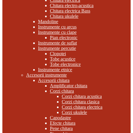
Chitara electrica
Chitara electro-acustica
Chitara electrica Bass
Chitara ukulele
Mandoline
Instrumente cu arcus
Instrumente cu clape
Pian electronic
Instrumente de suflat
Instrumente percutie
Clopotei
Tobe acustice
Tobe electronice
Instrumente etnice
Accesorii instrumente
Accesorii chitara
Amplificator chitara
Corzi chitara
Corzi chitara acustica
Corzi chitara clasica
Corzi chitara electrica
Corzi ukulele
Capodastre
Efecte chitara
Pene chitara