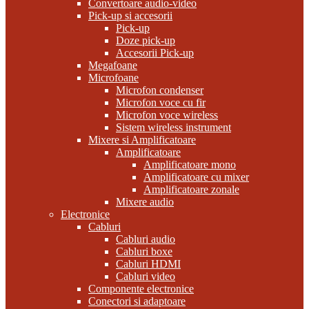
Convertoare audio-video
Pick-up si accesorii
Pick-up
Doze pick-up
Accesorii Pick-up
Megafoane
Microfoane
Microfon condenser
Microfon voce cu fir
Microfon voce wireless
Sistem wireless instrument
Mixere si Amplificatoare
Amplificatoare
Amplificatoare mono
Amplificatoare cu mixer
Amplificatoare zonale
Mixere audio
Electronice
Cabluri
Cabluri audio
Cabluri boxe
Cabluri HDMI
Cabluri video
Componente electronice
Conectori si adaptoare