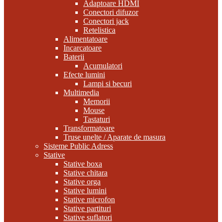
Adaptoare HDMI
Conectori difuzor
Conectori jack
Retelistica
Alimentatoare
Incarcatoare
Baterii
Acumulatori
Efecte lumini
Lampi si becuri
Multimedia
Memorii
Mouse
Tastaturi
Transformatoare
Truse unelte / Aparate de masura
Sisteme Public Adress
Stative
Stative boxa
Stative chitara
Stative orga
Stative lumini
Stative microfon
Stative partituri
Stative suflatori