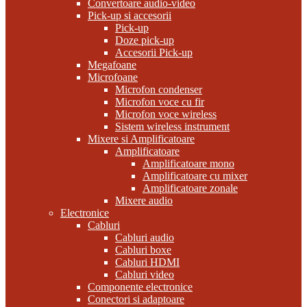
Convertoare audio-video
Pick-up si accesorii
Pick-up
Doze pick-up
Accesorii Pick-up
Megafoane
Microfoane
Microfon condenser
Microfon voce cu fir
Microfon voce wireless
Sistem wireless instrument
Mixere si Amplificatoare
Amplificatoare
Amplificatoare mono
Amplificatoare cu mixer
Amplificatoare zonale
Mixere audio
Electronice
Cabluri
Cabluri audio
Cabluri boxe
Cabluri HDMI
Cabluri video
Componente electronice
Conectori si adaptoare