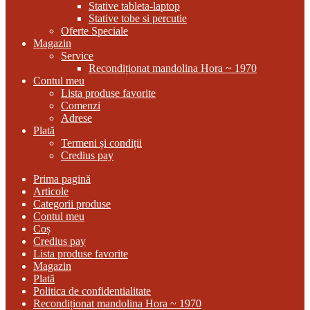
Stative tableta-laptop
Stative tobe si percutie
Oferte Speciale
Magazin
Service
Recondiționat mandolina Hora ~ 1970
Contul meu
Lista produse favorite
Comenzi
Adrese
Plată
Termeni și condiții
Credius pay
Prima pagină
Articole
Categorii produse
Contul meu
Coș
Credius pay
Lista produse favorite
Magazin
Plată
Politica de confidentialitate
Recondiționat mandolina Hora ~ 1970