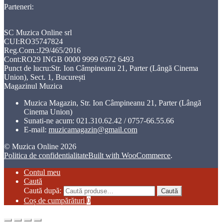
Parteneri:
SC Muzica Online srl
CUI:RO35747824
Reg.Com.:J29/465/2016
Cont:RO29 INGB 0000 9999 0572 6493
Punct de lucru:Str. Ion Câmpineanu 21, Parter (Lângă Cinema
Union), Sect. 1, București
Magazinul Muzica
Muzica Magazin, Str. Ion Câmpineanu 21, Parter (Lângă
Cinema Union)
Sunati-ne acum:
021.310.62.42 / 0757-66.55.66
E-mail:
muzicamagazin@gmail.com
© Muzica Online 2026
Politica de confidentialitate
Built with WooCommerce
.
Contul meu
Caută
Caută după:
Caută
Coș de cumpărături
0