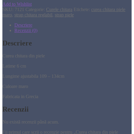
Add to Wishlist
SKU:
7121
Categorie:
Curele chitara
Etichete:
curea chitara piele
maro
,
strap chitara reglabil
,
strap piele
Descriere
Recenzii (0)
Descriere
Curea chitara din piele
Latime 6 cm
Lungime ajustabila 109 – 134cm
Culoare maro
Fabricata in Grecia
Recenzii
Nu există recenzii până acum.
Fii primul care scrii o recenzie pentru „Curea chitara din piele