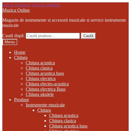
Sari la navigare
Sari la conținut
Muzica Online
Magazin de instrumente si accesorii muzicale si service instrumente
muzicale
Caută după:
Caută
Meniu
Home
Chitara
Chitara acustica
Chitara clasica
Chitara acustica bass
Chitara electrica
Chitara electro-acustica
Chitara electrica Bass
Chitara ukulele
Produse
Instrumente muzicale
Chitara
Chitara acustica
Chitara clasica
Chitara acustica bass