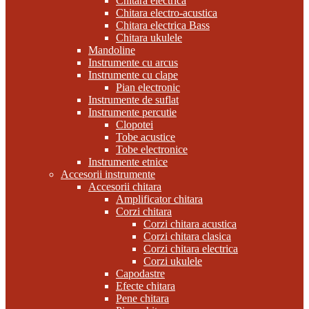
Chitara electrica
Chitara electro-acustica
Chitara electrica Bass
Chitara ukulele
Mandoline
Instrumente cu arcus
Instrumente cu clape
Pian electronic
Instrumente de suflat
Instrumente percutie
Clopotei
Tobe acustice
Tobe electronice
Instrumente etnice
Accesorii instrumente
Accesorii chitara
Amplificator chitara
Corzi chitara
Corzi chitara acustica
Corzi chitara clasica
Corzi chitara electrica
Corzi ukulele
Capodastre
Efecte chitara
Pene chitara