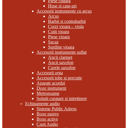
Piese chitara
Huse si case-uri
Accesorii instrumente cu arcus
Arcuş
Barbii si contrabarbii
Corzi vioara – viola
Cutii vioara
Piese vioara
Sacaz
Surdine vioara
Accesorii instrumente suflat
Ancii clarinet
Ancii saxofon
Curele saxofon
Accesorii orga
Accesorii tobe si percutie
Aparate acordaj
Doze instrument
Metronoame
Solutii curatare si intretinere
Echipamente audio
Sisteme Public Adress
Boxe pasive
Boxe active
Casti Audio