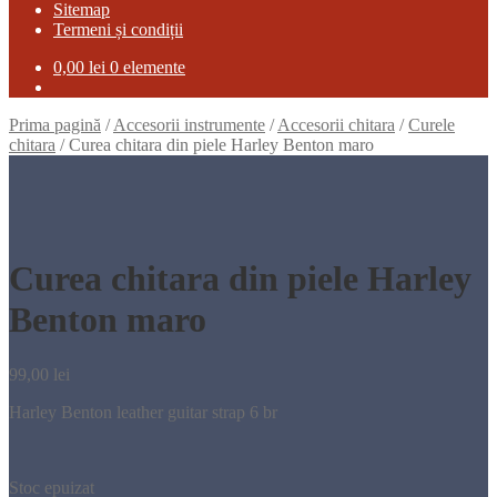
Sitemap
Termeni și condiții
0,00
lei
0 elemente
Prima pagină
/
Accesorii instrumente
/
Accesorii chitara
/
Curele
chitara
/
Curea chitara din piele Harley Benton maro
Curea chitara din piele Harley
Benton maro
99,00
lei
Harley Benton leather guitar strap 6 br
Stoc epuizat