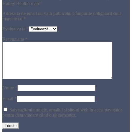
Harley Benton maro”
Adresa ta de email nu va fi publicată.
Câmpurile obligatorii sunt
marcate cu
*
Evaluarea ta
*
Recenzia ta
*
Nume
*
Email
*
Salvează-mi numele, emailul și site-ul web în acest navigator
pentru data viitoare când o să comentez.