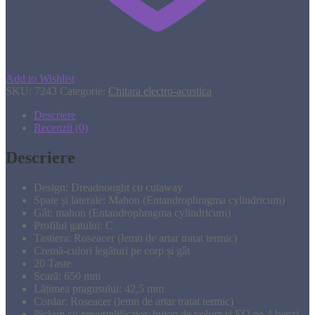
Add to Wishlist
SKU:
7243
Categorie:
Chitara electro-acustica
Descriere
Recenzii (0)
Descriere
Design: Dreadnought cu cutaway
Spate și laterale: Mahon (Entandrophragma cylindricum)
Gât: mahon (Entandrophragma cylindricum)
Profilul gatului: C
Tastiera: Roseacer (lemn de artar tratat termic)
Cremă-culori legături pe corp și gât
20 Taste
Scară: 650 mm
Lățimea pragusului: 42,5 mm
Cordar: Roseacer (lemn de artar tratat termic)
Pickup cu preamplificator, buton de volum și EQ pe 4 benzi