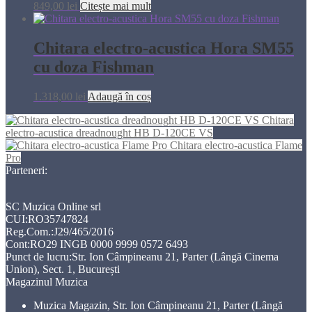
849,00
lei
Citește mai mult
Chitara electro-acustica Hora SM55
cu doza Fishman
1.318,00
lei
Adaugă în coș
Chitara
electro-acustica dreadnought HB D-120CE VS
Chitara electro-acustica Flame
Pro
Parteneri:
SC Muzica Online srl
CUI:RO35747824
Reg.Com.:J29/465/2016
Cont:RO29 INGB 0000 9999 0572 6493
Punct de lucru:Str. Ion Câmpineanu 21, Parter (Lângă Cinema
Union), Sect. 1, București
Magazinul Muzica
Muzica Magazin, Str. Ion Câmpineanu 21, Parter (Lângă