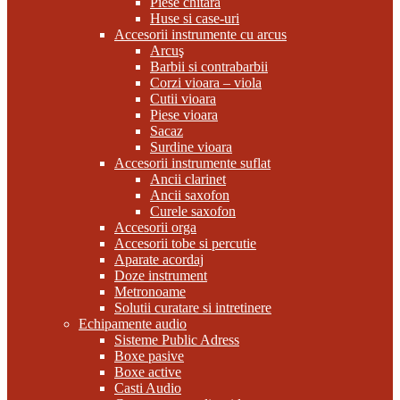
Piese chitara
Huse si case-uri
Accesorii instrumente cu arcus
Arcuş
Barbii si contrabarbii
Corzi vioara – viola
Cutii vioara
Piese vioara
Sacaz
Surdine vioara
Accesorii instrumente suflat
Ancii clarinet
Ancii saxofon
Curele saxofon
Accesorii orga
Accesorii tobe si percutie
Aparate acordaj
Doze instrument
Metronoame
Solutii curatare si intretinere
Echipamente audio
Sisteme Public Adress
Boxe pasive
Boxe active
Casti Audio