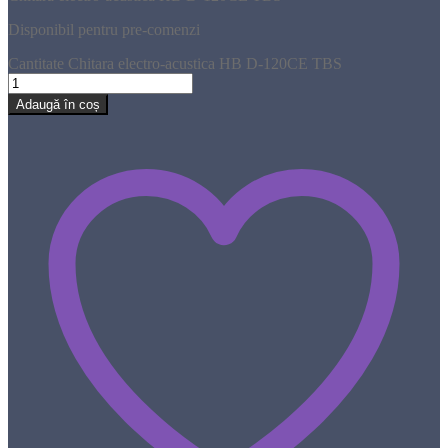
Disponibil pentru pre-comenzi
Cantitate Chitara electro-acustica HB D-120CE TBS
Adaugă în coș