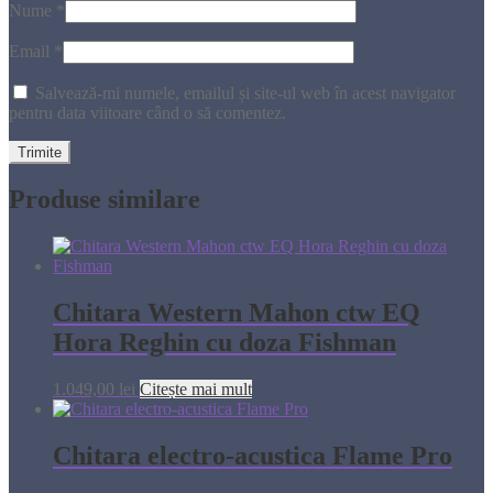
Nume
*
Email
*
Salvează-mi numele, emailul și site-ul web în acest navigator
pentru data viitoare când o să comentez.
Produse similare
Chitara Western Mahon ctw EQ
Hora Reghin cu doza Fishman
1.049,00
lei
Citește mai mult
Chitara electro-acustica Flame Pro