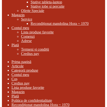
Stative tableta-laptop
Stative tobe si percutie
Oferte Speciale
Magazin
Service
Recondiționat mandolina Hora ~ 1970
Contul meu
Lista produse favorite
Comenzi
Adrese
Plată
Termeni și condiții
Credius pay
Prima pagină
Articole
Categorii produse
Contul meu
Coș
Credius pay
Lista produse favorite
Magazin
Plată
Politica de confidentialitate
Recondiționat mandolina Hora ~ 1970