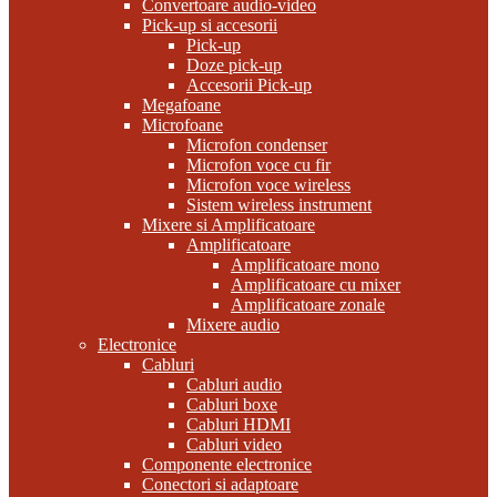
Convertoare audio-video
Pick-up si accesorii
Pick-up
Doze pick-up
Accesorii Pick-up
Megafoane
Microfoane
Microfon condenser
Microfon voce cu fir
Microfon voce wireless
Sistem wireless instrument
Mixere si Amplificatoare
Amplificatoare
Amplificatoare mono
Amplificatoare cu mixer
Amplificatoare zonale
Mixere audio
Electronice
Cabluri
Cabluri audio
Cabluri boxe
Cabluri HDMI
Cabluri video
Componente electronice
Conectori si adaptoare