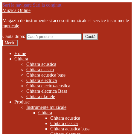
Sari la navigare
Sari la conținut
Muzica Online
Magazin de instrumente si accesorii muzicale si service instrumente
muzicale
Caută după:
Caută
Meniu
Home
Chitara
Chitara acustica
Chitara clasica
Chitara acustica bass
Chitara electrica
Chitara electro-acustica
Chitara electrica Bass
Chitara ukulele
Produse
Instrumente muzicale
Chitara
Chitara acustica
Chitara clasica
Chitara acustica bass