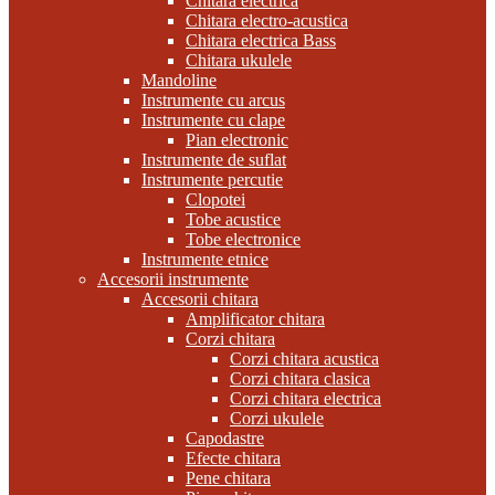
Chitara electrica
Chitara electro-acustica
Chitara electrica Bass
Chitara ukulele
Mandoline
Instrumente cu arcus
Instrumente cu clape
Pian electronic
Instrumente de suflat
Instrumente percutie
Clopotei
Tobe acustice
Tobe electronice
Instrumente etnice
Accesorii instrumente
Accesorii chitara
Amplificator chitara
Corzi chitara
Corzi chitara acustica
Corzi chitara clasica
Corzi chitara electrica
Corzi ukulele
Capodastre
Efecte chitara
Pene chitara