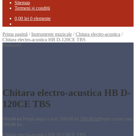
Sitemap
Termeni și condiții
0,00
lei
0 elemente
Prima pagină
/
Instrumente muzicale
/
Chitara electro-acustica
/
Chitara electro-acustica HB D-120CE TBS
Reduceri!
Chitara electro-acustica HB D-
120CE TBS
599,00
lei
Prețul inițial a fost: 599,00 lei.
599,00
lei
Prețul curent este:
599,00 lei.
Chitara electro-acustica HB D-120CE TBS