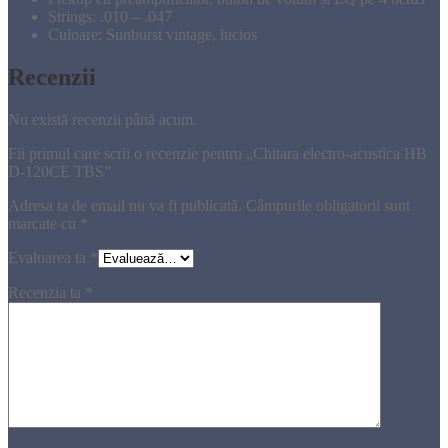
Strings: .010 – .047
Culoare: Sunburst vintage, lucios
Recenzii
Nu există recenzii până acum.
Fii primul care scrii o recenzie pentru „Chitara electro-acustica HB
D-120CE TBS”
Adresa ta de email nu va fi publicată.
Câmpurile obligatorii sunt
marcate cu
*
Evaluarea ta
*
Recenzia ta
*