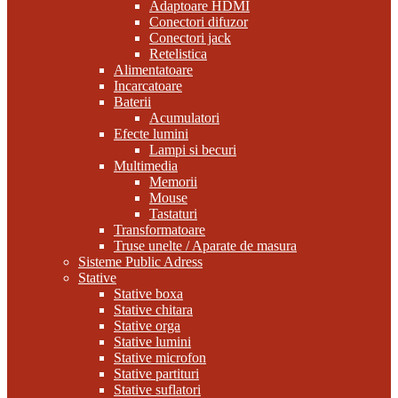
Adaptoare HDMI
Conectori difuzor
Conectori jack
Retelistica
Alimentatoare
Incarcatoare
Baterii
Acumulatori
Efecte lumini
Lampi si becuri
Multimedia
Memorii
Mouse
Tastaturi
Transformatoare
Truse unelte / Aparate de masura
Sisteme Public Adress
Stative
Stative boxa
Stative chitara
Stative orga
Stative lumini
Stative microfon
Stative partituri
Stative suflatori