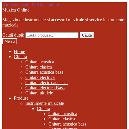
Sari la navigare
Sari la conținut
Muzica Online
Magazin de instrumente si accesorii muzicale si service instrumente
muzicale
Caută după:
Caută
Meniu
Home
Chitara
Chitara acustica
Chitara clasica
Chitara acustica bass
Chitara electrica
Chitara electro-acustica
Chitara electrica Bass
Chitara ukulele
Produse
Instrumente muzicale
Chitara
Chitara acustica
Chitara clasica
Chitara acustica bass