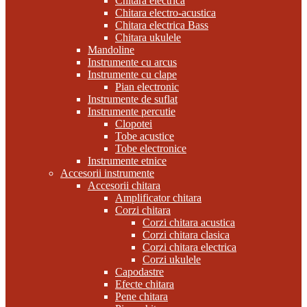
Chitara electrica
Chitara electro-acustica
Chitara electrica Bass
Chitara ukulele
Mandoline
Instrumente cu arcus
Instrumente cu clape
Pian electronic
Instrumente de suflat
Instrumente percutie
Clopotei
Tobe acustice
Tobe electronice
Instrumente etnice
Accesorii instrumente
Accesorii chitara
Amplificator chitara
Corzi chitara
Corzi chitara acustica
Corzi chitara clasica
Corzi chitara electrica
Corzi ukulele
Capodastre
Efecte chitara
Pene chitara