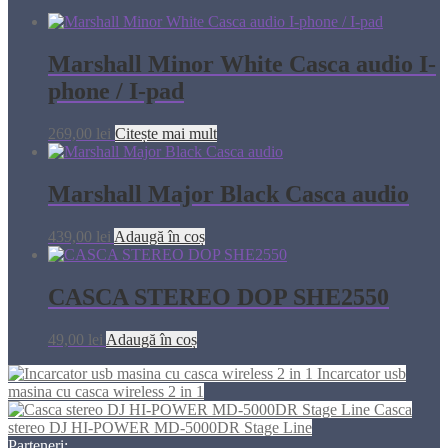
Marshall Minor White Casca audio I-
phone / I-pad
269,00
lei
Citește mai mult
Marshall Major Black Casca audio
439,00
lei
Adaugă în coș
CASCA STEREO DOP SHE2550
49,00
lei
Adaugă în coș
Incarcator usb
masina cu casca wireless 2 in 1
Casca
stereo DJ HI-POWER MD-5000DR Stage Line
Parteneri: