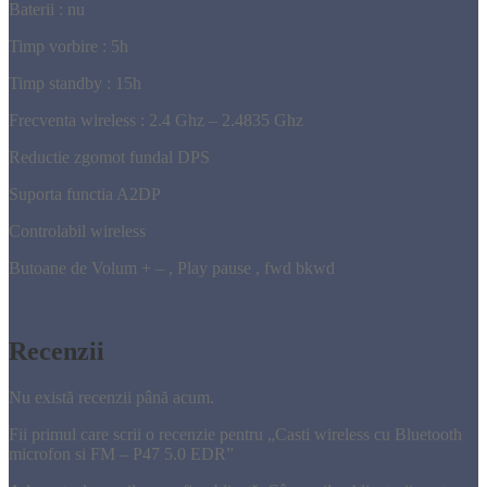
Baterii : nu
Timp vorbire : 5h
Timp standby : 15h
Frecventa wireless : 2.4 Ghz – 2.4835 Ghz
Reductie zgomot fundal DPS
Suporta functia A2DP
Controlabil wireless
Butoane de Volum + – , Play pause , fwd bkwd
Recenzii
Nu există recenzii până acum.
Fii primul care scrii o recenzie pentru „Casti wireless cu Bluetooth
microfon si FM – P47 5.0 EDR”