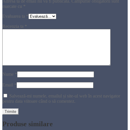
Adresa ta de email nu va fi publicată.
Câmpurile obligatorii sunt
marcate cu
*
Evaluarea ta
*
Recenzia ta
*
Nume
*
Email
*
Salvează-mi numele, emailul și site-ul web în acest navigator
pentru data viitoare când o să comentez.
Produse similare