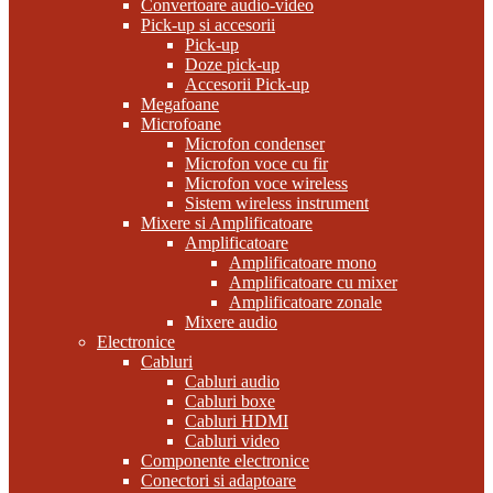
Convertoare audio-video
Pick-up si accesorii
Pick-up
Doze pick-up
Accesorii Pick-up
Megafoane
Microfoane
Microfon condenser
Microfon voce cu fir
Microfon voce wireless
Sistem wireless instrument
Mixere si Amplificatoare
Amplificatoare
Amplificatoare mono
Amplificatoare cu mixer
Amplificatoare zonale
Mixere audio
Electronice
Cabluri
Cabluri audio
Cabluri boxe
Cabluri HDMI
Cabluri video
Componente electronice
Conectori si adaptoare