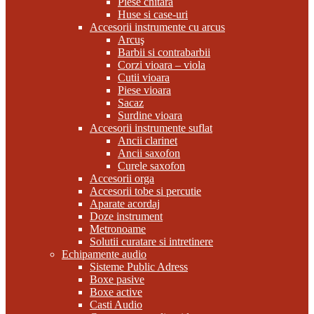
Piese chitara
Huse si case-uri
Accesorii instrumente cu arcus
Arcuş
Barbii si contrabarbii
Corzi vioara – viola
Cutii vioara
Piese vioara
Sacaz
Surdine vioara
Accesorii instrumente suflat
Ancii clarinet
Ancii saxofon
Curele saxofon
Accesorii orga
Accesorii tobe si percutie
Aparate acordaj
Doze instrument
Metronoame
Solutii curatare si intretinere
Echipamente audio
Sisteme Public Adress
Boxe pasive
Boxe active
Casti Audio