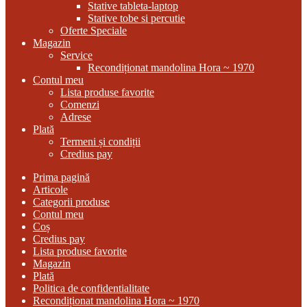
Stative tableta-laptop
Stative tobe si percutie
Oferte Speciale
Magazin
Service
Recondiționat mandolina Hora ~ 1970
Contul meu
Lista produse favorite
Comenzi
Adrese
Plată
Termeni și condiții
Credius pay
Prima pagină
Articole
Categorii produse
Contul meu
Coș
Credius pay
Lista produse favorite
Magazin
Plată
Politica de confidentialitate
Recondiționat mandolina Hora ~ 1970