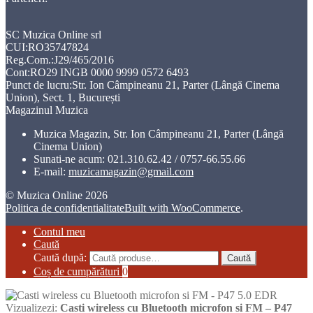
SC Muzica Online srl
CUI:RO35747824
Reg.Com.:J29/465/2016
Cont:RO29 INGB 0000 9999 0572 6493
Punct de lucru:Str. Ion Câmpineanu 21, Parter (Lângă Cinema
Union), Sect. 1, București
Magazinul Muzica
Muzica Magazin, Str. Ion Câmpineanu 21, Parter (Lângă
Cinema Union)
Sunati-ne acum:
021.310.62.42 / 0757-66.55.66
E-mail:
muzicamagazin@gmail.com
© Muzica Online 2026
Politica de confidentialitate
Built with WooCommerce
.
Contul meu
Caută
Caută după:
Caută
Coș de cumpărături
0
Vizualizezi:
Casti wireless cu Bluetooth microfon si FM – P47