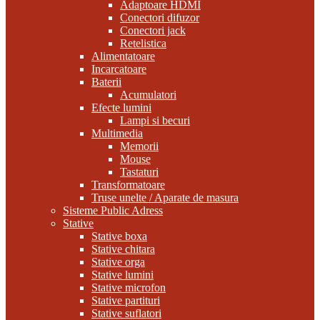
Adaptoare HDMI
Conectori difuzor
Conectori jack
Retelistica
Alimentatoare
Incarcatoare
Baterii
Acumulatori
Efecte lumini
Lampi si becuri
Multimedia
Memorii
Mouse
Tastaturi
Transformatoare
Truse unelte / Aparate de masura
Sisteme Public Adress
Stative
Stative boxa
Stative chitara
Stative orga
Stative lumini
Stative microfon
Stative partituri
Stative suflatori