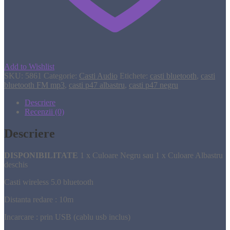
Add to Wishlist
SKU:
5861
Categorie:
Casti Audio
Etichete:
casti bluetooth
,
casti
bluetooth FM mp3
,
casti p47 albastru
,
casti p47 negru
Descriere
Recenzii (0)
Descriere
DISPONIBILITATE
1 x Culoare Negru sau 1 x Culoare Albastru
deschis
Casti wireless 5.0 bluetooth
Distanta redare : 10m
Incarcare : prin USB (cablu usb inclus)