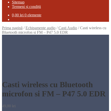
Sitemap
Termeni și condiții
0,00
lei
0 elemente
Prima pagină
/
Echipamente audio
/
Casti Audio
/
Casti wireless cu
Bluetooth microfon si FM – P47 5.0 EDR
Casti wireless cu Bluetooth
microfon si FM – P47 5.0 EDR
49,00
lei