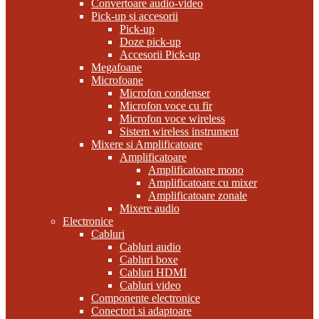
Convertoare audio-video
Pick-up si accesorii
Pick-up
Doze pick-up
Accesorii Pick-up
Megafoane
Microfoane
Microfon condenser
Microfon voce cu fir
Microfon voce wireless
Sistem wireless instrument
Mixere si Amplificatoare
Amplificatoare
Amplificatoare mono
Amplificatoare cu mixer
Amplificatoare zonale
Mixere audio
Electronice
Cabluri
Cabluri audio
Cabluri boxe
Cabluri HDMI
Cabluri video
Componente electronice
Conectori si adaptoare