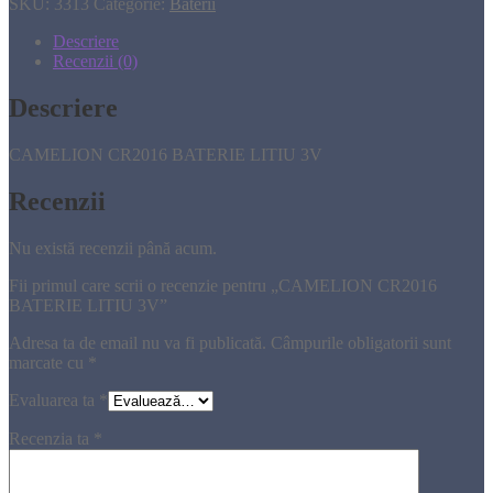
SKU:
3313
Categorie:
Baterii
Descriere
Recenzii (0)
Descriere
CAMELION CR2016 BATERIE LITIU 3V
Recenzii
Nu există recenzii până acum.
Fii primul care scrii o recenzie pentru „CAMELION CR2016
BATERIE LITIU 3V”
Adresa ta de email nu va fi publicată.
Câmpurile obligatorii sunt
marcate cu
*
Evaluarea ta
*
Recenzia ta
*