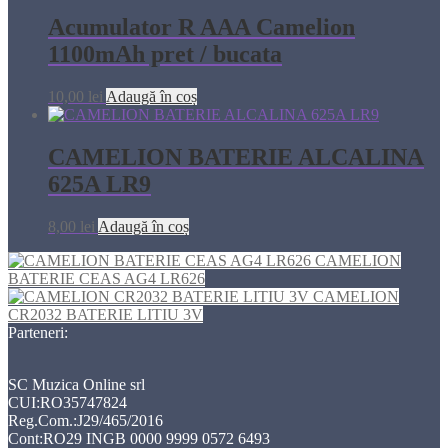
Acumulator R AAA Camelion
1100mAh pret / bucata
10,00
lei
Adaugă în coș
CAMELION BATERIE ALCALINA
625A LR9
8,00
lei
Adaugă în coș
CAMELION
BATERIE CEAS AG4 LR626
CAMELION
CR2032 BATERIE LITIU 3V
Parteneri:
SC Muzica Online srl
CUI:RO35747824
Reg.Com.:J29/465/2016
Cont:RO29 INGB 0000 9999 0572 6493