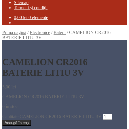
Sitemap
Termeni și condiții
0,00
lei
0 elemente
Prima pagină
/
Electronice
/
Baterii
/
CAMELION CR2016
BATERIE LITIU 3V
CAMELION CR2016
BATERIE LITIU 3V
5,00
lei
CAMELION CR2016 BATERIE LITIU 3V
6 în stoc
Cantitate CAMELION CR2016 BATERIE LITIU 3V
Adaugă în coș