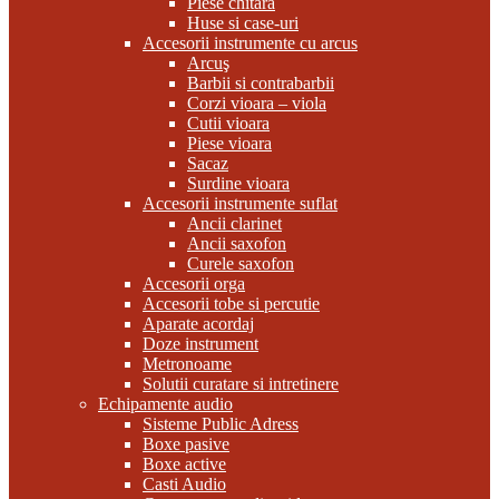
Piese chitara
Huse si case-uri
Accesorii instrumente cu arcus
Arcuş
Barbii si contrabarbii
Corzi vioara – viola
Cutii vioara
Piese vioara
Sacaz
Surdine vioara
Accesorii instrumente suflat
Ancii clarinet
Ancii saxofon
Curele saxofon
Accesorii orga
Accesorii tobe si percutie
Aparate acordaj
Doze instrument
Metronoame
Solutii curatare si intretinere
Echipamente audio
Sisteme Public Adress
Boxe pasive
Boxe active
Casti Audio