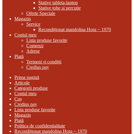
Stative tableta-laptop
Stative tobe si percutie
Oferte Speciale
Magazin
Service
Recondiționat mandolina Hora ~ 1970
Contul meu
Lista produse favorite
Comenzi
Adrese
Plată
Termeni și condiții
Credius pay
Prima pagină
Articole
Categorii produse
Contul meu
Coș
Credius pay
Lista produse favorite
Magazin
Plată
Politica de confidentialitate
Recondiționat mandolina Hora ~ 1970