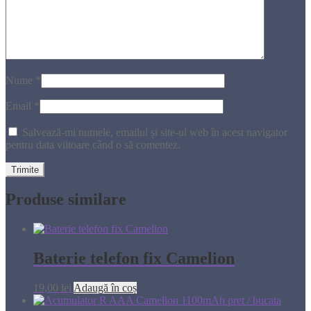
Nume
*
Email
*
Salvează-mi numele, emailul și site-ul web în acest navigator
pentru data viitoare când o să comentez.
Produse similare
Baterie telefon fix Camelion
19,00
lei
Adaugă în coș