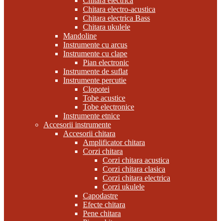
Chitara electrica
Chitara electro-acustica
Chitara electrica Bass
Chitara ukulele
Mandoline
Instrumente cu arcus
Instrumente cu clape
Pian electronic
Instrumente de suflat
Instrumente percutie
Clopotei
Tobe acustice
Tobe electronice
Instrumente etnice
Accesorii instrumente
Accesorii chitara
Amplificator chitara
Corzi chitara
Corzi chitara acustica
Corzi chitara clasica
Corzi chitara electrica
Corzi ukulele
Capodastre
Efecte chitara
Pene chitara