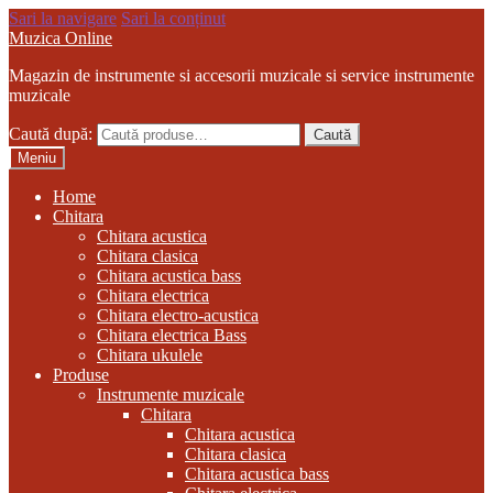
Sari la navigare
Sari la conținut
Muzica Online
Magazin de instrumente si accesorii muzicale si service instrumente
muzicale
Caută după:
Caută
Meniu
Home
Chitara
Chitara acustica
Chitara clasica
Chitara acustica bass
Chitara electrica
Chitara electro-acustica
Chitara electrica Bass
Chitara ukulele
Produse
Instrumente muzicale
Chitara
Chitara acustica
Chitara clasica
Chitara acustica bass