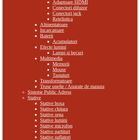
Adaptoare HDMI
Conectori difuzor
Conectori jack
Retelistica
Alimentatoare
Incarcatoare
Baterii
Acumulatori
Efecte lumini
Lampi si becuri
Multimedia
Memorii
Mouse
Tastaturi
Transformatoare
Truse unelte / Aparate de masura
Sisteme Public Adress
Stative
Stative boxa
Stative chitara
Stative orga
Stative lumini
Stative microfon
Stative partituri
Stative suflatori