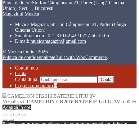
Punct de lucru:Str. Ion Câmpineanu 21, Parter (Lângă Cinema
Union), Sect. 1, București
Magazinul Muzica
Muzica Magazin, Str. Ion Câmpineanu 21, Parter (Lângă
Cinema Union)
Sunati-ne acum:
021.310.62.42 / 0757-66.55.66
E-mail:
muzicamagazin@gmail.com
© Muzica Online 2026
Politica de confidentialitate
Built with WooCommerce
.
Contul meu
Caută
Caută după:
Caută
Coș de cumpărături
0
Vizualizezi:
CAMELION CR2016 BATERIE LITIU 3V
5,00
lei
Adaugă în coș
Pentru scopuri precum afișarea de conținut personalizat, folosim
module cookie sau tehnologii similare. Apăsând Accept sau
navigând pe acest website, ești de acord să permiți colectarea de