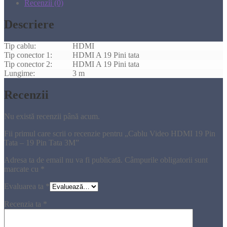
Recenzii (0)
Descriere
Tip cablu:
HDMI
Tip conector 1:
HDMI A 19 Pini tata
Tip conector 2:
HDMI A 19 Pini tata
Lungime:
3 m
Recenzii
Nu există recenzii până acum.
Fii primul care scrii o recenzie pentru „Cablu Video HDMI 19 Pin
Tata – 19 Pin Tata 3M”
Adresa ta de email nu va fi publicată.
Câmpurile obligatorii sunt
marcate cu
*
Evaluarea ta
*
Recenzia ta
*