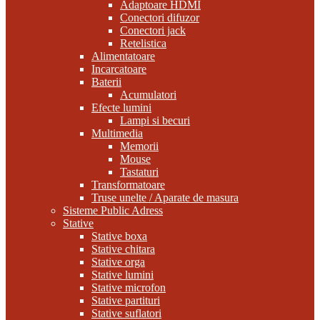
Adaptoare HDMI
Conectori difuzor
Conectori jack
Retelistica
Alimentatoare
Incarcatoare
Baterii
Acumulatori
Efecte lumini
Lampi si becuri
Multimedia
Memorii
Mouse
Tastaturi
Transformatoare
Truse unelte / Aparate de masura
Sisteme Public Adress
Stative
Stative boxa
Stative chitara
Stative orga
Stative lumini
Stative microfon
Stative partituri
Stative suflatori