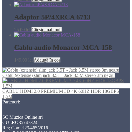
Adaptor 5P/4XRCA 6713
25,00
lei
Citește mai mult
Cablu audio Monacor MCA-158
149,00
lei
Adaugă în coș
Cablu (extensie) slim jack 3.5T - Jack 3.5M stereo 3m negru
CABLU HDMI 2.0 PREMIUM 3D 4K 60HZ HDR 18GBPS
1,5M
Parteneri:
SC Muzica Online srl
CUI:RO35747824
Reg.Com.:J29/465/2016