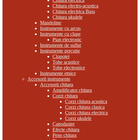
Chitara electrica
Chitara electro-acustica
Chitara electrica Bass
Chitara ukulele
Mandoline
Instrumente cu arcus
Instrumente cu clape
Pian electronic
Instrumente de suflat
Instrumente percutie
Clopotei
Tobe acustice
Tobe electronice
Instrumente etnice
Accesorii instrumente
Accesorii chitara
Amplificator chitara
Corzi chitara
Corzi chitara acustica
Corzi chitara clasica
Corzi chitara electrica
Corzi ukulele
Capodastre
Efecte chitara
Pene chitara