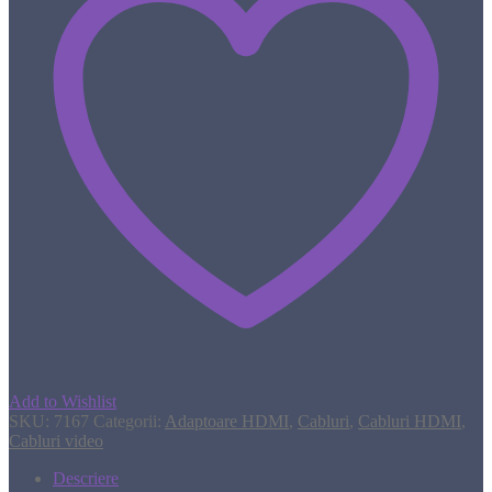
Add to Wishlist
SKU:
7167
Categorii:
Adaptoare HDMI
,
Cabluri
,
Cabluri HDMI
,
Cabluri video
Descriere