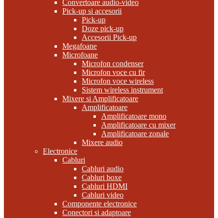
Convertoare audio-video
Pick-up si accesorii
Pick-up
Doze pick-up
Accesorii Pick-up
Megafoane
Microfoane
Microfon condenser
Microfon voce cu fir
Microfon voce wireless
Sistem wireless instrument
Mixere si Amplificatoare
Amplificatoare
Amplificatoare mono
Amplificatoare cu mixer
Amplificatoare zonale
Mixere audio
Electronice
Cabluri
Cabluri audio
Cabluri boxe
Cabluri HDMI
Cabluri video
Componente electronice
Conectori si adaptoare