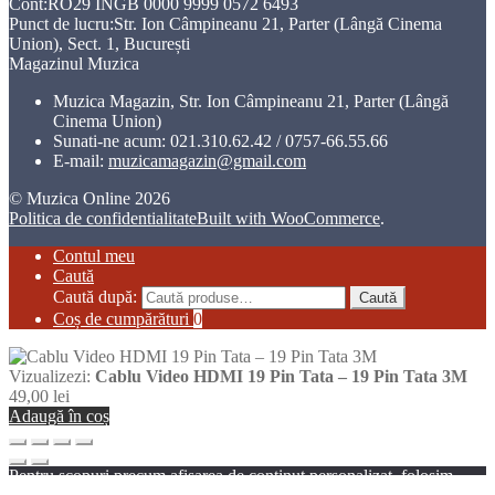
Cont:RO29 INGB 0000 9999 0572 6493
Punct de lucru:Str. Ion Câmpineanu 21, Parter (Lângă Cinema
Union), Sect. 1, București
Magazinul Muzica
Muzica Magazin, Str. Ion Câmpineanu 21, Parter (Lângă
Cinema Union)
Sunati-ne acum:
021.310.62.42 / 0757-66.55.66
E-mail:
muzicamagazin@gmail.com
© Muzica Online 2026
Politica de confidentialitate
Built with WooCommerce
.
Contul meu
Caută
Caută după:
Caută
Coș de cumpărături
0
Vizualizezi:
Cablu Video HDMI 19 Pin Tata – 19 Pin Tata 3M
49,00
lei
Adaugă în coș
Pentru scopuri precum afișarea de conținut personalizat, folosim