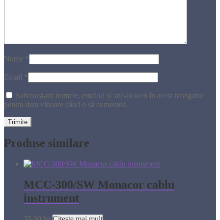
Nume
*
Email
*
Salvează-mi numele, emailul și site-ul web în acest navigator
pentru data viitoare când o să comentez.
Produse similare
MCC-300/SW Monacor cablu
instrument
35,00
lei
Citește mai mult