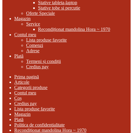
Stative tableta-laptop
Stative tobe si percutie
Oferte Speciale
Magazin
Service
Recondiționat mandolina Hora ~ 1970
Contul meu
Lista produse favorite
Comenzi
Adrese
Plată
Termeni și condiții
Credius pay
Prima pagină
Articole
Categorii produse
Contul meu
Coș
Credius pay
Lista produse favorite
Magazin
Plată
Politica de confidentialitate
Recondiționat mandolina Hora ~ 1970