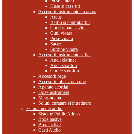
Piese chitara
Huse si case-uri
Accesorii instrumente cu arcus
Arcuş
Barbii si contrabarbii
Corzi vioara – viola
Cutii vioara
Piese vioara
Sacaz
Surdine vioara
Accesorii instrumente suflat
Ancii clarinet
Ancii saxofon
Curele saxofon
Accesorii orga
Accesorii tobe si percutie
Aparate acordaj
Doze instrument
Metronoame
Solutii curatare si intretinere
Echipamente audio
Sisteme Public Adress
Boxe pasive
Boxe active
Casti Audio