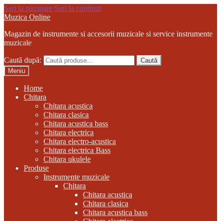
Sari la navigare
Sari la conținut
Muzica Online
Magazin de instrumente si accesorii muzicale si service instrumente
muzicale
Caută după:
Caută
Meniu
Home
Chitara
Chitara acustica
Chitara clasica
Chitara acustica bass
Chitara electrica
Chitara electro-acustica
Chitara electrica Bass
Chitara ukulele
Produse
Instrumente muzicale
Chitara
Chitara acustica
Chitara clasica
Chitara acustica bass