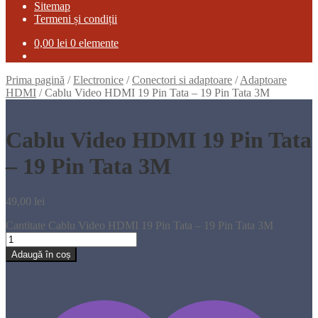
Sitemap
Termeni și condiții
0,00
lei
0 elemente
Prima pagină
/
Electronice
/
Conectori si adaptoare
/
Adaptoare
HDMI
/
Cablu Video HDMI 19 Pin Tata – 19 Pin Tata 3M
Cablu Video HDMI 19 Pin Tata
– 19 Pin Tata 3M
49,00
lei
Cantitate Cablu Video HDMI 19 Pin Tata – 19 Pin Tata 3M
Adaugă în coș