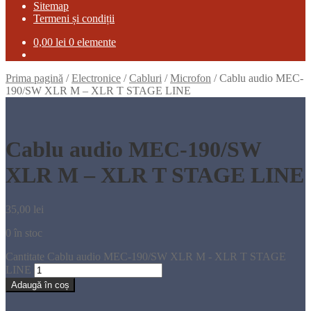
Sitemap
Termeni și condiții
0,00
lei
0 elemente
Prima pagină
/
Electronice
/
Cabluri
/
Microfon
/
Cablu audio MEC-
190/SW XLR M – XLR T STAGE LINE
Cablu audio MEC-190/SW
XLR M – XLR T STAGE LINE
35,00
lei
0 în stoc
Cantitate Cablu audio MEC-190/SW XLR M - XLR T STAGE
LINE
Adaugă în coș