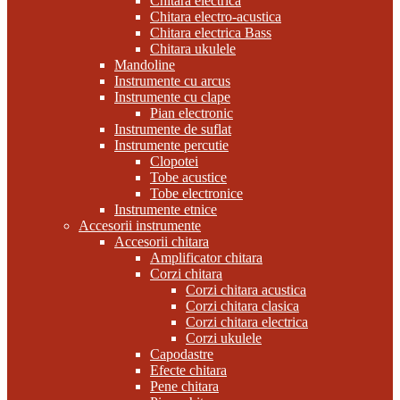
Chitara electrica
Chitara electro-acustica
Chitara electrica Bass
Chitara ukulele
Mandoline
Instrumente cu arcus
Instrumente cu clape
Pian electronic
Instrumente de suflat
Instrumente percutie
Clopotei
Tobe acustice
Tobe electronice
Instrumente etnice
Accesorii instrumente
Accesorii chitara
Amplificator chitara
Corzi chitara
Corzi chitara acustica
Corzi chitara clasica
Corzi chitara electrica
Corzi ukulele
Capodastre
Efecte chitara
Pene chitara