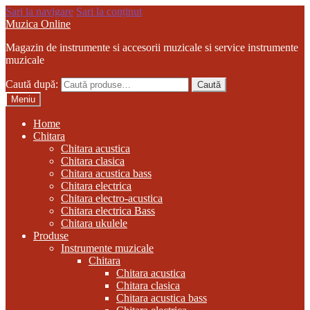
Sari la navigare
Sari la conținut
Muzica Online
Magazin de instrumente si accesorii muzicale si service instrumente
muzicale
Caută după:
Caută
Meniu
Home
Chitara
Chitara acustica
Chitara clasica
Chitara acustica bass
Chitara electrica
Chitara electro-acustica
Chitara electrica Bass
Chitara ukulele
Produse
Instrumente muzicale
Chitara
Chitara acustica
Chitara clasica
Chitara acustica bass