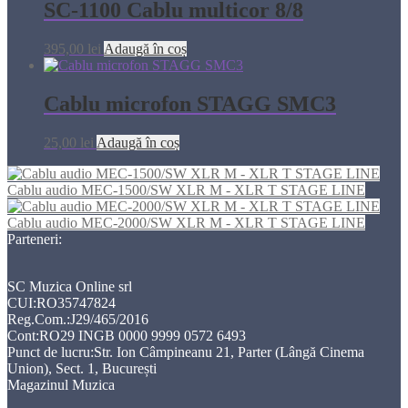
SC-1100 Cablu multicor 8/8
395,00
lei
Adaugă în coș
Cablu microfon STAGG SMC3
25,00
lei
Adaugă în coș
Cablu audio MEC-1500/SW XLR M - XLR T STAGE LINE
Cablu audio MEC-2000/SW XLR M - XLR T STAGE LINE
Parteneri:
SC Muzica Online srl
CUI:RO35747824
Reg.Com.:J29/465/2016
Cont:RO29 INGB 0000 9999 0572 6493
Punct de lucru:Str. Ion Câmpineanu 21, Parter (Lângă Cinema
Union), Sect. 1, București
Magazinul Muzica