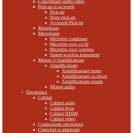
Convertoare audio-video
Pick-up si accesorii
Pick-up
Doze pick-up
Accesorii Pick-up
Megafoane
Microfoane
Microfon condenser
Microfon voce cu fir
Microfon voce wireless
Sistem wireless instrument
Mixere si Amplificatoare
Amplificatoare
Amplificatoare mono
Amplificatoare cu mixer
Amplificatoare zonale
Mixere audio
Electronice
Cabluri
Cabluri audio
Cabluri boxe
Cabluri HDMI
Cabluri video
Componente electronice
Conectori si adaptoare