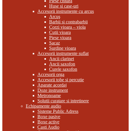
Piese chitara
Huse si case-uri
Accesorii instrumente cu arcus
Arcuş
Barbii si contrabarbii
Corzi vioara – viola
Cutii vioara
Piese vioara
Sacaz
Surdine vioara
Accesorii instrumente suflat
Ancii clarinet
Ancii saxofon
Curele saxofon
Accesorii orga
Accesorii tobe si percutie
Aparate acordaj
Doze instrument
Metronoame
Solutii curatare si intretinere
Echipamente audio
Sisteme Public Adress
Boxe pasive
Boxe active
Casti Audio