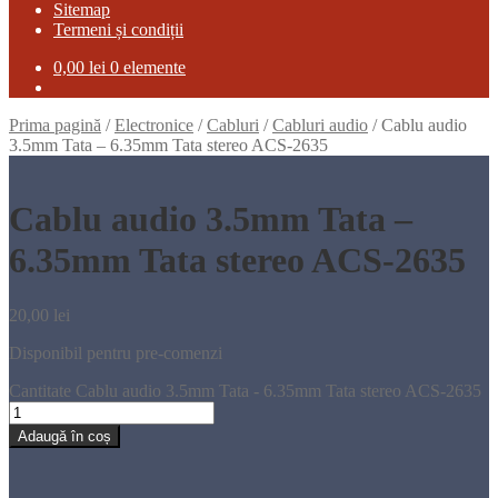
Sitemap
Termeni și condiții
0,00
lei
0 elemente
Prima pagină
/
Electronice
/
Cabluri
/
Cabluri audio
/
Cablu audio
3.5mm Tata – 6.35mm Tata stereo ACS-2635
Cablu audio 3.5mm Tata –
6.35mm Tata stereo ACS-2635
20,00
lei
Disponibil pentru pre-comenzi
Cantitate Cablu audio 3.5mm Tata - 6.35mm Tata stereo ACS-2635
Adaugă în coș