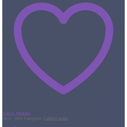
Add to Wishlist
SKU:
3902
Categorie:
Cabluri audio