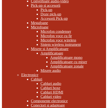
Convertoare audio-video
Pick-up si accesorii
Pick-up
Doze pick-up
Accesorii Pick-up
Megafoane
Microfoane
Microfon condenser
Microfon voce cu fir
Microfon voce wireless
Sistem wireless instrument
Mixere si Amplificatoare
Amplificatoare
Amplificatoare mono
Amplificatoare cu mixer
Amplificatoare zonale
Mixere audio
Electronice
Cabluri
Cabluri audio
Cabluri boxe
Cabluri HDMI
Cabluri video
Componente electronice
Conectori si adaptoare