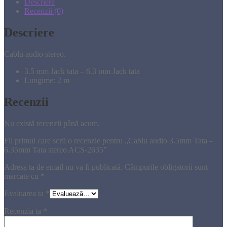
Descriere
Recenzii (0)
Descriere
Cablu audio stereo.
3.5 mm Jack tata – 6.3 mm Jack tata
Lungime: 2 m
Recenzii
Nu există recenzii până acum.
Fii primul care scrii o recenzie pentru „Cablu audio 3.5mm Tata –
6.35mm Tata stereo ACS-2635”
Adresa ta de email nu va fi publicată.
Câmpurile obligatorii sunt
marcate cu
*
Evaluarea ta
*
Recenzia ta
*