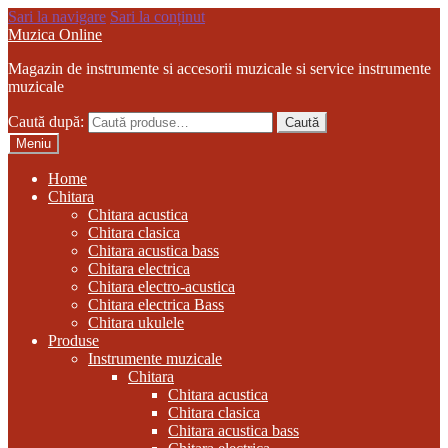
Sari la navigare
Sari la conținut
Muzica Online
Magazin de instrumente si accesorii muzicale si service instrumente
muzicale
Caută după:
Caută
Meniu
Home
Chitara
Chitara acustica
Chitara clasica
Chitara acustica bass
Chitara electrica
Chitara electro-acustica
Chitara electrica Bass
Chitara ukulele
Produse
Instrumente muzicale
Chitara
Chitara acustica
Chitara clasica
Chitara acustica bass