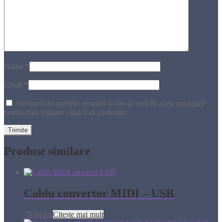
Nume
*
Email
*
Salvează-mi numele, emailul și site-ul web în acest navigator
pentru data viitoare când o să comentez.
Produse similare
Cablu convertor MIDI – USB
79,00
lei
Citește mai mult