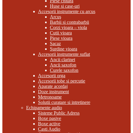
Piese chitara
Huse si case-uri
Accesorii instrumente cu arcus
Arcuş
Barbii si contrabarbii
Corzi vioara – viola
Cutii vioara
Piese vioara
Sacaz
Surdine vioara
Accesorii instrumente suflat
Ancii clarinet
Ancii saxofon
Curele saxofon
Accesorii orga
Accesorii tobe si percutie
Aparate acordaj
Doze instrument
Metronoame
Solutii curatare si intretinere
Echipamente audio
Sisteme Public Adress
Boxe pasive
Boxe active
Casti Audio