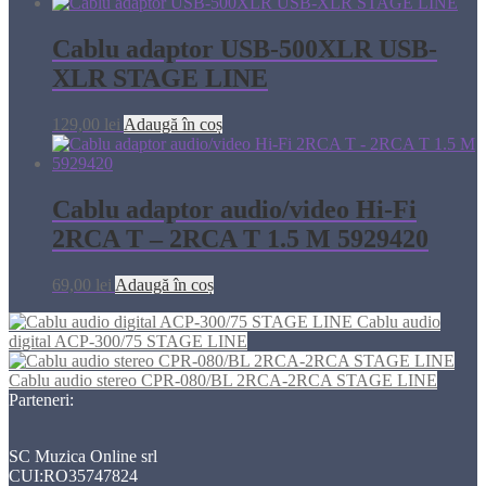
Cablu adaptor USB-500XLR USB-
XLR STAGE LINE
129,00
lei
Adaugă în coș
Cablu adaptor audio/video Hi-Fi
2RCA T – 2RCA T 1.5 M 5929420
69,00
lei
Adaugă în coș
Cablu audio
digital ACP-300/75 STAGE LINE
Cablu audio stereo CPR-080/BL 2RCA-2RCA STAGE LINE
Parteneri:
SC Muzica Online srl
CUI:RO35747824