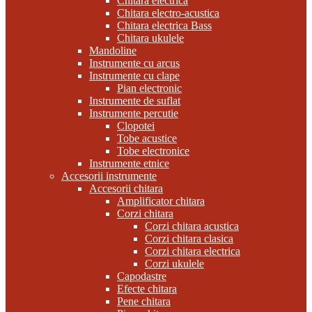
Chitara electrica
Chitara electro-acustica
Chitara electrica Bass
Chitara ukulele
Mandoline
Instrumente cu arcus
Instrumente cu clape
Pian electronic
Instrumente de suflat
Instrumente percutie
Clopotei
Tobe acustice
Tobe electronice
Instrumente etnice
Accesorii instrumente
Accesorii chitara
Amplificator chitara
Corzi chitara
Corzi chitara acustica
Corzi chitara clasica
Corzi chitara electrica
Corzi ukulele
Capodastre
Efecte chitara
Pene chitara