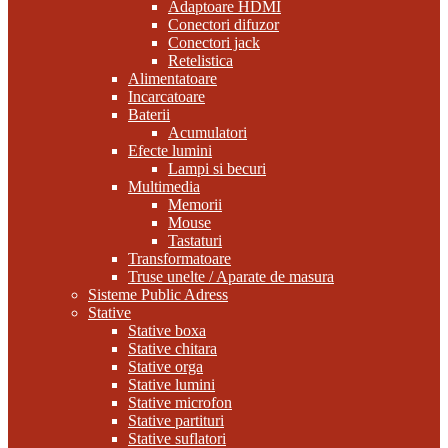
Adaptoare HDMI
Conectori difuzor
Conectori jack
Retelistica
Alimentatoare
Incarcatoare
Baterii
Acumulatori
Efecte lumini
Lampi si becuri
Multimedia
Memorii
Mouse
Tastaturi
Transformatoare
Truse unelte / Aparate de masura
Sisteme Public Adress
Stative
Stative boxa
Stative chitara
Stative orga
Stative lumini
Stative microfon
Stative partituri
Stative suflatori