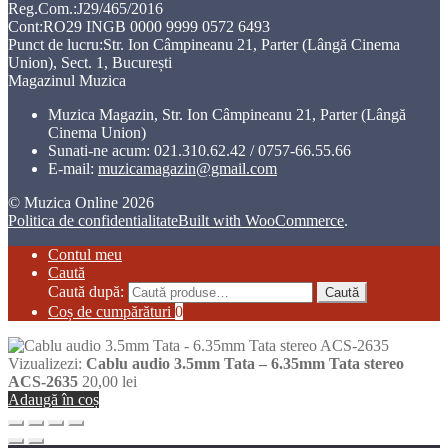
Reg.Com.:J29/465/2016
Cont:RO29 INGB 0000 9999 0572 6493
Punct de lucru:Str. Ion Câmpineanu 21, Parter (Lângă Cinema
Union), Sect. 1, București
Magazinul Muzica
Muzica Magazin, Str. Ion Câmpineanu 21, Parter (Lângă
Cinema Union)
Sunati-ne acum:
021.310.62.42 / 0757-66.55.66
E-mail:
muzicamagazin@gmail.com
© Muzica Online 2026
Politica de confidentialitate
Built with WooCommerce
.
Contul meu
Caută
Caută după:
Caută
Coș de cumpărături
0
Vizualizezi:
Cablu audio 3.5mm Tata – 6.35mm Tata stereo
ACS-2635
20,00
lei
Adaugă în coș