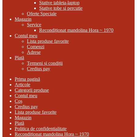
Stative tableta-laptop
Stative tobe si percutie
Oferte Speciale
Magazin
Service
Recondiționat mandolina Hora ~ 1970
Contul meu
Lista produse favorite
Comenzi
Adrese
Plată
Termeni și condiții
Credius pay
Prima pagină
Articole
Categorii produse
Contul meu
Coș
Credius pay
Lista produse favorite
Magazin
Plată
Politica de confidentialitate
Recondiționat mandolina Hora ~ 1970