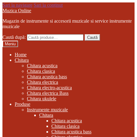
Sari la navigare
Sari la conținut
Muzica Online
Magazin de instrumente si accesorii muzicale si service instrumente
muzicale
Caută după:
Caută
Meniu
Home
Chitara
Chitara acustica
Chitara clasica
Chitara acustica bass
Chitara electrica
Chitara electro-acustica
Chitara electrica Bass
Chitara ukulele
Produse
Instrumente muzicale
Chitara
Chitara acustica
Chitara clasica
Chitara acustica bass