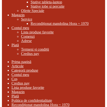
Stative tableta-laptop
Stative tobe si percutie
Oferte Speciale
Magazin
Service
Recondiționat mandolina Hora ~ 1970
Contul meu
Lista produse favorite
Comenzi
Adrese
Plată
Termeni și condiții
Credius pay
Prima pagină
Articole
Categorii produse
Contul meu
Coș
Credius pay
Lista produse favorite
Magazin
Plată
Politica de confidentialitate
Recondiționat mandolina Hora ~ 1970