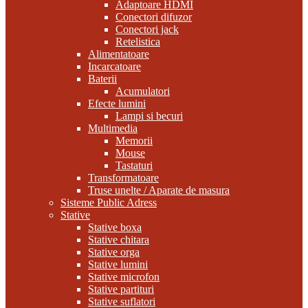
Adaptoare HDMI
Conectori difuzor
Conectori jack
Retelistica
Alimentatoare
Incarcatoare
Baterii
Acumulatori
Efecte lumini
Lampi si becuri
Multimedia
Memorii
Mouse
Tastaturi
Transformatoare
Truse unelte / Aparate de masura
Sisteme Public Adress
Stative
Stative boxa
Stative chitara
Stative orga
Stative lumini
Stative microfon
Stative partituri
Stative suflatori