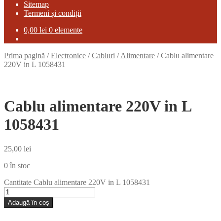
Sitemap
Termeni și condiții
0,00
lei
0 elemente
Prima pagină
/
Electronice
/
Cabluri
/
Alimentare
/
Cablu alimentare
220V in L 1058431
Cablu alimentare 220V in L
1058431
25,00
lei
0 în stoc
Cantitate Cablu alimentare 220V in L 1058431
Adaugă în coș