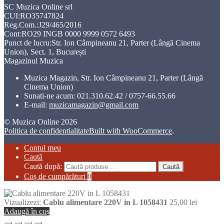
SC Muzica Online srl
CUI:RO35747824
Reg.Com.:J29/465/2016
Cont:RO29 INGB 0000 9999 0572 6493
Punct de lucru:Str. Ion Câmpineanu 21, Parter (Lângă Cinema
Union), Sect. 1, București
Magazinul Muzica
Muzica Magazin, Str. Ion Câmpineanu 21, Parter (Lângă
Cinema Union)
Sunati-ne acum:
021.310.62.42 / 0757-66.55.66
E-mail:
muzicamagazin@gmail.com
© Muzica Online 2026
Politica de confidentialitate
Built with WooCommerce
.
Contul meu
Caută
Caută după:
Caută
Coș de cumpărături
0
Vizualizezi:
Cablu alimentare 220V in L 1058431
25,00
lei
Adaugă în coș