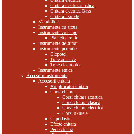
Chitara electrica
Chitara electro-acustica
Chitara electrica Bass
Chitara ukulele
Mandoline
Instrumente cu arcus
Instrumente cu clape
Pian electronic
Instrumente de suflat
Instrumente percutie
Clopotei
Tobe acustice
Tobe electronice
Instrumente etnice
Accesorii instrumente
Accesorii chitara
Amplificator chitara
Corzi chitara
Corzi chitara acustica
Corzi chitara clasica
Corzi chitara electrica
Corzi ukulele
Capodastre
Efecte chitara
Pene chitara