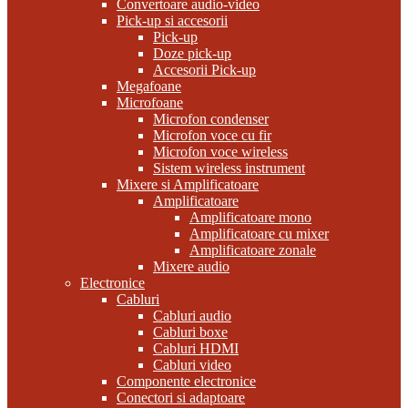
Convertoare audio-video
Pick-up si accesorii
Pick-up
Doze pick-up
Accesorii Pick-up
Megafoane
Microfoane
Microfon condenser
Microfon voce cu fir
Microfon voce wireless
Sistem wireless instrument
Mixere si Amplificatoare
Amplificatoare
Amplificatoare mono
Amplificatoare cu mixer
Amplificatoare zonale
Mixere audio
Electronice
Cabluri
Cabluri audio
Cabluri boxe
Cabluri HDMI
Cabluri video
Componente electronice
Conectori si adaptoare