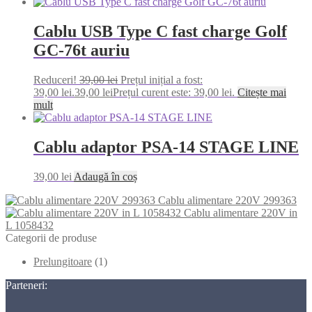
Cablu USB Type C fast charge Golf
GC-76t auriu
Reduceri!
39,00
lei
Prețul inițial a fost:
39,00 lei.
39,00
lei
Prețul curent este: 39,00 lei.
Citește mai
mult
Cablu adaptor PSA-14 STAGE LINE
39,00
lei
Adaugă în coș
Cablu alimentare 220V 299363
Cablu alimentare 220V in
L 1058432
Categorii de produse
Prelungitoare
(1)
Parteneri: