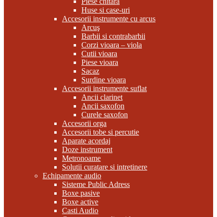
Piese chitara
Huse si case-uri
Accesorii instrumente cu arcus
Arcuş
Barbii si contrabarbii
Corzi vioara – viola
Cutii vioara
Piese vioara
Sacaz
Surdine vioara
Accesorii instrumente suflat
Ancii clarinet
Ancii saxofon
Curele saxofon
Accesorii orga
Accesorii tobe si percutie
Aparate acordaj
Doze instrument
Metronoame
Solutii curatare si intretinere
Echipamente audio
Sisteme Public Adress
Boxe pasive
Boxe active
Casti Audio