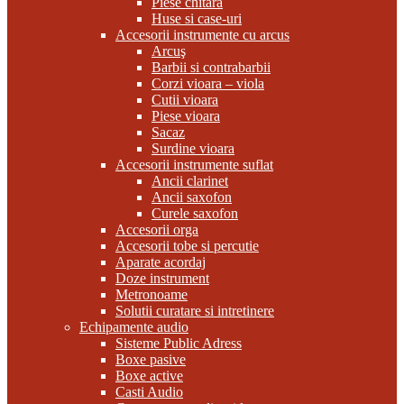
Piese chitara
Huse si case-uri
Accesorii instrumente cu arcus
Arcuş
Barbii si contrabarbii
Corzi vioara – viola
Cutii vioara
Piese vioara
Sacaz
Surdine vioara
Accesorii instrumente suflat
Ancii clarinet
Ancii saxofon
Curele saxofon
Accesorii orga
Accesorii tobe si percutie
Aparate acordaj
Doze instrument
Metronoame
Solutii curatare si intretinere
Echipamente audio
Sisteme Public Adress
Boxe pasive
Boxe active
Casti Audio