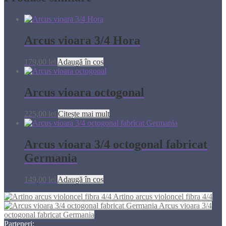
Arcus vioara 3/4 Hora
179,00
lei
Adaugă în coș
Arcus vioara octogonal
225,00
lei
Citește mai mult
Arcus vioara 3/4 octogonal fabricat
Germania
149,00
lei
Adaugă în coș
Artino arcus violoncel fibra 4/4
Arcus vioara 3/4
octogonal fabricat Germania
Parteneri: