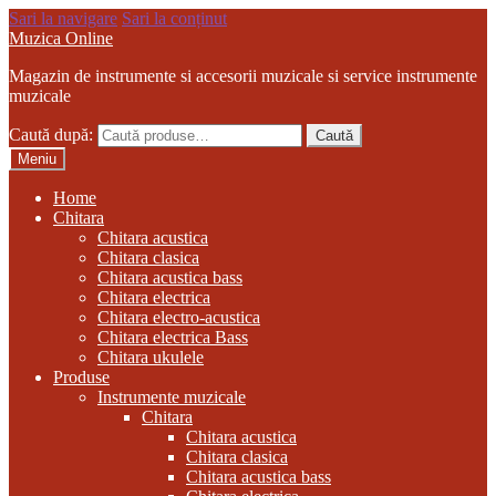
Sari la navigare
Sari la conținut
Muzica Online
Magazin de instrumente si accesorii muzicale si service instrumente
muzicale
Caută după:
Caută
Meniu
Home
Chitara
Chitara acustica
Chitara clasica
Chitara acustica bass
Chitara electrica
Chitara electro-acustica
Chitara electrica Bass
Chitara ukulele
Produse
Instrumente muzicale
Chitara
Chitara acustica
Chitara clasica
Chitara acustica bass