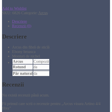
Add to Wishlist
SKU:
6826
Categorie:
Arcuş
Descriere
Recenzii (0)
Descriere
Arcus din fibră de sticlă
Ebony broasca
Monturi de nichel
Arcus
Compozit
Rotund
da
Păr natural
da
Recenzii
Nu există recenzii până acum.
Fii primul care scrii o recenzie pentru „Arcus vioara Artino 4/4
fibra”