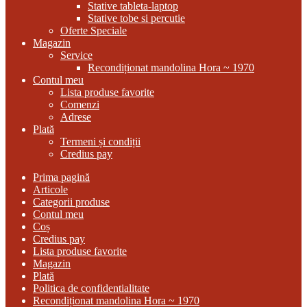
Stative tableta-laptop
Stative tobe si percutie
Oferte Speciale
Magazin
Service
Recondiționat mandolina Hora ~ 1970
Contul meu
Lista produse favorite
Comenzi
Adrese
Plată
Termeni și condiții
Credius pay
Prima pagină
Articole
Categorii produse
Contul meu
Coș
Credius pay
Lista produse favorite
Magazin
Plată
Politica de confidentialitate
Recondiționat mandolina Hora ~ 1970