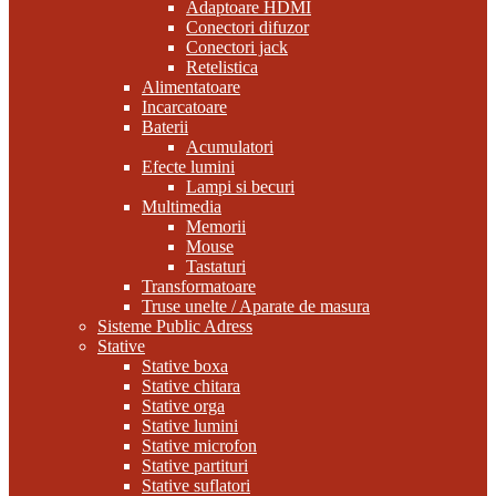
Adaptoare HDMI
Conectori difuzor
Conectori jack
Retelistica
Alimentatoare
Incarcatoare
Baterii
Acumulatori
Efecte lumini
Lampi si becuri
Multimedia
Memorii
Mouse
Tastaturi
Transformatoare
Truse unelte / Aparate de masura
Sisteme Public Adress
Stative
Stative boxa
Stative chitara
Stative orga
Stative lumini
Stative microfon
Stative partituri
Stative suflatori