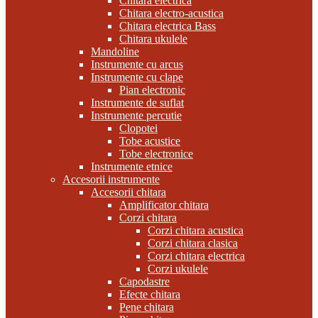
Chitara electrica
Chitara electro-acustica
Chitara electrica Bass
Chitara ukulele
Mandoline
Instrumente cu arcus
Instrumente cu clape
Pian electronic
Instrumente de suflat
Instrumente percutie
Clopotei
Tobe acustice
Tobe electronice
Instrumente etnice
Accesorii instrumente
Accesorii chitara
Amplificator chitara
Corzi chitara
Corzi chitara acustica
Corzi chitara clasica
Corzi chitara electrica
Corzi ukulele
Capodastre
Efecte chitara
Pene chitara