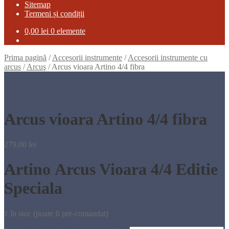
Sitemap
Termeni și condiții
0,00
lei
0 elemente
Prima pagină
/
Accesorii instrumente
/
Accesorii instrumente cu
arcus
/
Arcuş
/
Arcus vioara Artino 4/4 fibra
Arcus vioara Artino 4/4 fibra
279,00
lei
Artino Arcus Vioara 4/4 Editie
Speciala
1 în stoc (poate fi pre-comandat)