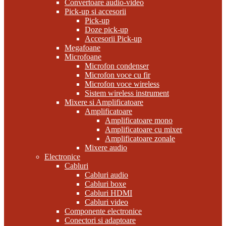
Convertoare audio-video
Pick-up si accesorii
Pick-up
Doze pick-up
Accesorii Pick-up
Megafoane
Microfoane
Microfon condenser
Microfon voce cu fir
Microfon voce wireless
Sistem wireless instrument
Mixere si Amplificatoare
Amplificatoare
Amplificatoare mono
Amplificatoare cu mixer
Amplificatoare zonale
Mixere audio
Electronice
Cabluri
Cabluri audio
Cabluri boxe
Cabluri HDMI
Cabluri video
Componente electronice
Conectori si adaptoare