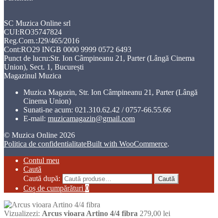
SC Muzica Online srl
CUI:RO35747824
Reg.Com.:J29/465/2016
Cont:RO29 INGB 0000 9999 0572 6493
Punct de lucru:Str. Ion Câmpineanu 21, Parter (Lângă Cinema
Union), Sect. 1, București
Magazinul Muzica
Muzica Magazin, Str. Ion Câmpineanu 21, Parter (Lângă
Cinema Union)
Sunati-ne acum:
021.310.62.42 / 0757-66.55.66
E-mail:
muzicamagazin@gmail.com
© Muzica Online 2026
Politica de confidentialitate
Built with WooCommerce
.
Contul meu
Caută
Caută după:
Caută
Coș de cumpărături
0
Vizualizezi:
Arcus vioara Artino 4/4 fibra
279,00
lei