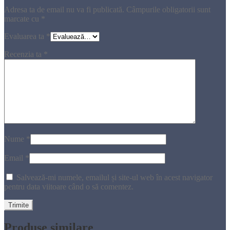
Adresa ta de email nu va fi publicată.
Câmpurile obligatorii sunt
marcate cu
*
Evaluarea ta
*
Recenzia ta
*
Nume
*
Email
*
Salvează-mi numele, emailul și site-ul web în acest navigator
pentru data viitoare când o să comentez.
Produse similare