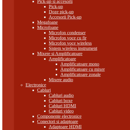
Pick-up si accesorii
Pick-up
Doze pick-up
Accesorii Pick-up
Megafoane
Microfoane
Microfon condenser
Microfon voce cu fir
Microfon voce wireless
Sistem wireless instrument
Mixere si Amplificatoare
Amplificatoare
Amplificatoare mono
Amplificatoare cu mixer
Amplificatoare zonale
Mixere audio
Electronice
Cabluri
Cabluri audio
Cabluri boxe
Cabluri HDMI
Cabluri video
Componente electronice
Conectori si adaptoare
Adaptoare HDMI