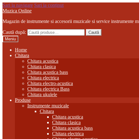
Sari la navigare
Sari la conținut
Muzica Online
Magazin de instrumente si accesorii muzicale si service instrumente m
Caută după:
Caută
Meniu
Home
Chitara
Chitara acustica
Chitara clasica
Chitara acustica bass
Chitara electrica
Chitara electro-acustica
Chitara electrica Bass
Chitara ukulele
Produse
Instrumente muzicale
Chitara
Chitara acustica
Chitara clasica
Chitara acustica bass
Chitara electrica