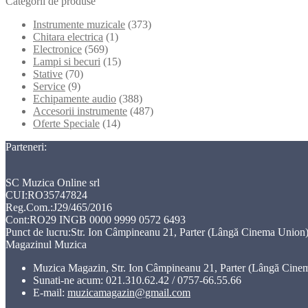
Categorii de produse
Instrumente muzicale
(373)
Chitara electrica
(1)
Electronice
(569)
Lampi si becuri
(15)
Stative
(70)
Service
(9)
Echipamente audio
(388)
Accesorii instrumente
(487)
Oferte Speciale
(14)
Parteneri:
SC Muzica Online srl
CUI:RO35747824
Reg.Com.:J29/465/2016
Cont:RO29 INGB 0000 9999 0572 6493
Punct de lucru:Str. Ion Câmpineanu 21, Parter (Lângă Cinema Union),
Magazinul Muzica
Muzica Magazin, Str. Ion Câmpineanu 21, Parter (Lângă Cine
Sunati-ne acum:
021.310.62.42 / 0757-66.55.66
E-mail:
muzicamagazin@gmail.com