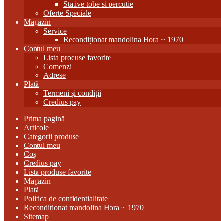
Stative tobe si percutie
Oferte Speciale
Magazin
Service
Recondiționat mandolina Hora ~ 1970
Contul meu
Lista produse favorite
Comenzi
Adrese
Plată
Termeni și condiții
Credius pay
Prima pagină
Articole
Categorii produse
Contul meu
Coș
Credius pay
Lista produse favorite
Magazin
Plată
Politica de confidentialitate
Recondiționat mandolina Hora ~ 1970
Sitemap