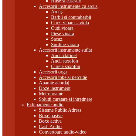
Huse si case-uri
Accesorii instrumente cu arcus
Arcuş
Barbii si contrabarbii
Corzi vioara – viola
Cutii vioara
Piese vioara
Sacaz
Surdine vioara
Accesorii instrumente suflat
Ancii clarinet
Ancii saxofon
Curele saxofon
Accesorii orga
Accesorii tobe si percutie
Aparate acordaj
Doze instrument
Metronoame
Solutii curatare si intretinere
Echipamente audio
Sisteme Public Adress
Boxe pasive
Boxe active
Casti Audio
Convertoare audio-video