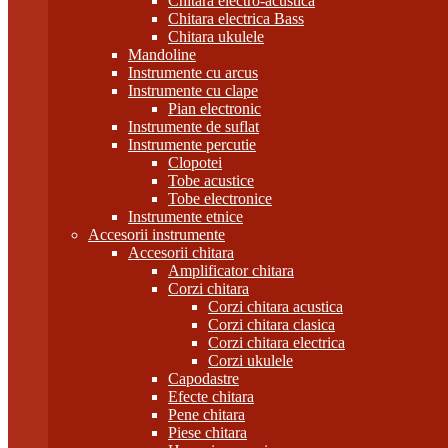
Chitara electro-acustica
Chitara electrica Bass
Chitara ukulele
Mandoline
Instrumente cu arcus
Instrumente cu clape
Pian electronic
Instrumente de suflat
Instrumente percutie
Clopotei
Tobe acustice
Tobe electronice
Instrumente etnice
Accesorii instrumente
Accesorii chitara
Amplificator chitara
Corzi chitara
Corzi chitara acustica
Corzi chitara clasica
Corzi chitara electrica
Corzi ukulele
Capodastre
Efecte chitara
Pene chitara
Piese chitara