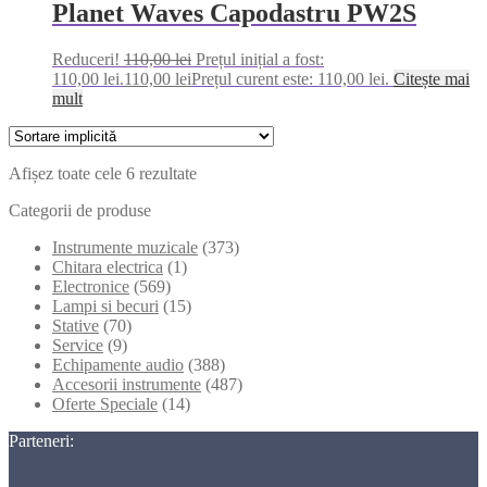
Planet Waves Capodastru PW2S
Reduceri!
110,00
lei
Prețul inițial a fost:
110,00 lei.
110,00
lei
Prețul curent este: 110,00 lei.
Citește mai
mult
Afișez toate cele 6 rezultate
Categorii de produse
Instrumente muzicale
(373)
Chitara electrica
(1)
Electronice
(569)
Lampi si becuri
(15)
Stative
(70)
Service
(9)
Echipamente audio
(388)
Accesorii instrumente
(487)
Oferte Speciale
(14)
Parteneri: