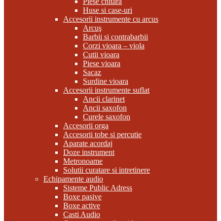
Piese chitara
Huse si case-uri
Accesorii instrumente cu arcus
Arcuş
Barbii si contrabarbii
Corzi vioara – viola
Cutii vioara
Piese vioara
Sacaz
Surdine vioara
Accesorii instrumente suflat
Ancii clarinet
Ancii saxofon
Curele saxofon
Accesorii orga
Accesorii tobe si percutie
Aparate acordaj
Doze instrument
Metronoame
Solutii curatare si intretinere
Echipamente audio
Sisteme Public Adress
Boxe pasive
Boxe active
Casti Audio