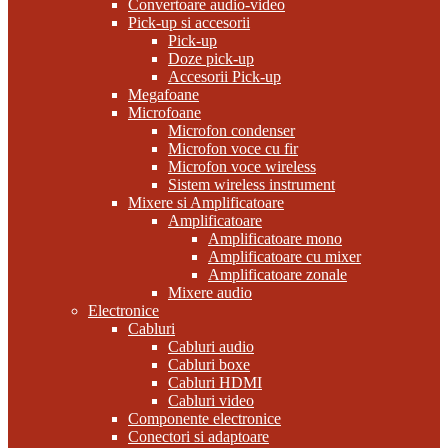
Convertoare audio-video
Pick-up si accesorii
Pick-up
Doze pick-up
Accesorii Pick-up
Megafoane
Microfoane
Microfon condenser
Microfon voce cu fir
Microfon voce wireless
Sistem wireless instrument
Mixere si Amplificatoare
Amplificatoare
Amplificatoare mono
Amplificatoare cu mixer
Amplificatoare zonale
Mixere audio
Electronice
Cabluri
Cabluri audio
Cabluri boxe
Cabluri HDMI
Cabluri video
Componente electronice
Conectori si adaptoare