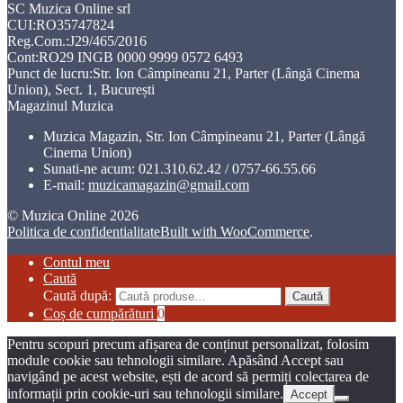
SC Muzica Online srl
CUI:RO35747824
Reg.Com.:J29/465/2016
Cont:RO29 INGB 0000 9999 0572 6493
Punct de lucru:Str. Ion Câmpineanu 21, Parter (Lângă Cinema
Union), Sect. 1, București
Magazinul Muzica
Muzica Magazin, Str. Ion Câmpineanu 21, Parter (Lângă
Cinema Union)
Sunati-ne acum:
021.310.62.42 / 0757-66.55.66
E-mail:
muzicamagazin@gmail.com
© Muzica Online 2026
Politica de confidentialitate
Built with WooCommerce
.
Contul meu
Caută
Caută după:
Caută
Coș de cumpărături
0
Pentru scopuri precum afișarea de conținut personalizat, folosim
module cookie sau tehnologii similare. Apăsând Accept sau
navigând pe acest website, ești de acord să permiți colectarea de
informații prin cookie-uri sau tehnologii similare.
Accept