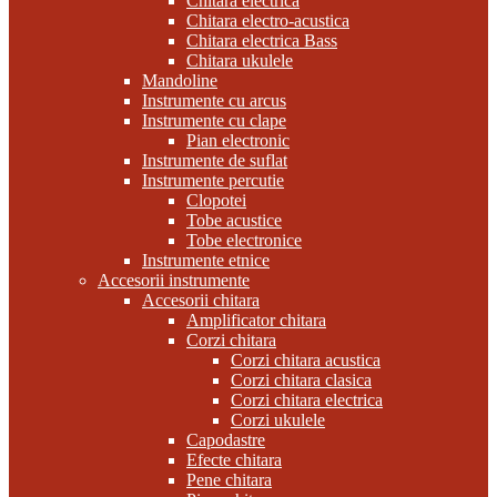
Chitara electrica
Chitara electro-acustica
Chitara electrica Bass
Chitara ukulele
Mandoline
Instrumente cu arcus
Instrumente cu clape
Pian electronic
Instrumente de suflat
Instrumente percutie
Clopotei
Tobe acustice
Tobe electronice
Instrumente etnice
Accesorii instrumente
Accesorii chitara
Amplificator chitara
Corzi chitara
Corzi chitara acustica
Corzi chitara clasica
Corzi chitara electrica
Corzi ukulele
Capodastre
Efecte chitara
Pene chitara