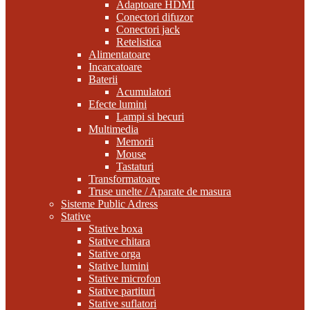
Adaptoare HDMI
Conectori difuzor
Conectori jack
Retelistica
Alimentatoare
Incarcatoare
Baterii
Acumulatori
Efecte lumini
Lampi si becuri
Multimedia
Memorii
Mouse
Tastaturi
Transformatoare
Truse unelte / Aparate de masura
Sisteme Public Adress
Stative
Stative boxa
Stative chitara
Stative orga
Stative lumini
Stative microfon
Stative partituri
Stative suflatori