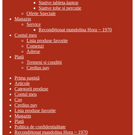
Stative tableta-laptop
Stative tobe si percutie
Oferte Speciale
Magazin
Service
Recondiționat mandolina Hora ~ 1970
Contul meu
Lista produse favorite
Comenzi
Adrese
Plată
Termeni și condiții
Credius pay
Prima pagină
Articole
Categorii produse
Contul meu
Coș
Credius pay
Lista produse favorite
Magazin
Plată
Politica de confidentialitate
Recondiționat mandolina Hora ~ 1970