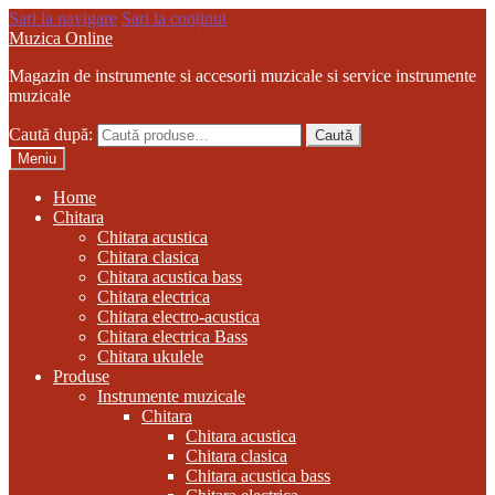
Sari la navigare
Sari la conținut
Muzica Online
Magazin de instrumente si accesorii muzicale si service instrumente
muzicale
Caută după:
Caută
Meniu
Home
Chitara
Chitara acustica
Chitara clasica
Chitara acustica bass
Chitara electrica
Chitara electro-acustica
Chitara electrica Bass
Chitara ukulele
Produse
Instrumente muzicale
Chitara
Chitara acustica
Chitara clasica
Chitara acustica bass