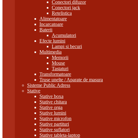
Conectori difuzor
Conectori jack
Retelistica
Alimentatoare
Incarcatoare
Baterii
Acumulatori
Efecte lumini
Lampi si becuri
Multimedia
Memorii
Mouse
Tastaturi
Transformatoare
Truse unelte / Aparate de masura
Sisteme Public Adress
Stative
Stative boxa
Stative chitara
Stative orga
Stative lumini
Stative microfon
Stative partituri
Stative suflatori
Stative tableta-laptop