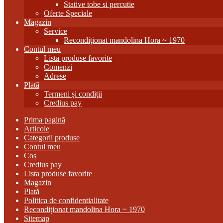
Stative tobe si percutie
Oferte Speciale
Magazin
Service
Recondiționat mandolina Hora ~ 1970
Contul meu
Lista produse favorite
Comenzi
Adrese
Plată
Termeni și condiții
Credius pay
Prima pagină
Articole
Categorii produse
Contul meu
Coș
Credius pay
Lista produse favorite
Magazin
Plată
Politica de confidentialitate
Recondiționat mandolina Hora ~ 1970
Sitemap