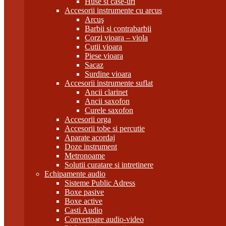
Huse si case-uri
Accesorii instrumente cu arcus
Arcuş
Barbii si contrabarbii
Corzi vioara – viola
Cutii vioara
Piese vioara
Sacaz
Surdine vioara
Accesorii instrumente suflat
Ancii clarinet
Ancii saxofon
Curele saxofon
Accesorii orga
Accesorii tobe si percutie
Aparate acordaj
Doze instrument
Metronoame
Solutii curatare si intretinere
Echipamente audio
Sisteme Public Adress
Boxe pasive
Boxe active
Casti Audio
Convertoare audio-video