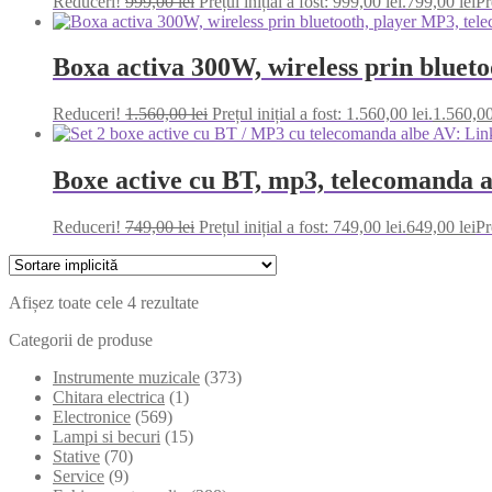
Reduceri!
999,00
lei
Prețul inițial a fost: 999,00 lei.
799,00
lei
Pr
Boxa activa 300W, wireless prin blue
Reduceri!
1.560,00
lei
Prețul inițial a fost: 1.560,00 lei.
1.560,0
Boxe active cu BT, mp3, telecomanda
Reduceri!
749,00
lei
Prețul inițial a fost: 749,00 lei.
649,00
lei
Pr
Afișez toate cele 4 rezultate
Categorii de produse
Instrumente muzicale
(373)
Chitara electrica
(1)
Electronice
(569)
Lampi si becuri
(15)
Stative
(70)
Service
(9)