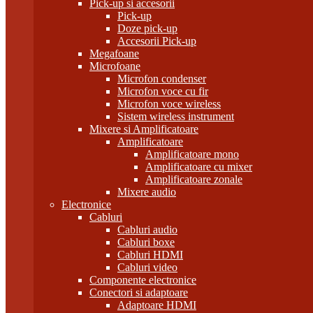
Pick-up si accesorii
Pick-up
Doze pick-up
Accesorii Pick-up
Megafoane
Microfoane
Microfon condenser
Microfon voce cu fir
Microfon voce wireless
Sistem wireless instrument
Mixere si Amplificatoare
Amplificatoare
Amplificatoare mono
Amplificatoare cu mixer
Amplificatoare zonale
Mixere audio
Electronice
Cabluri
Cabluri audio
Cabluri boxe
Cabluri HDMI
Cabluri video
Componente electronice
Conectori si adaptoare
Adaptoare HDMI