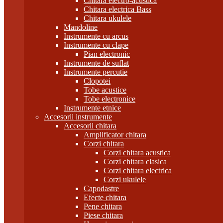
Chitara electro-acustica
Chitara electrica Bass
Chitara ukulele
Mandoline
Instrumente cu arcus
Instrumente cu clape
Pian electronic
Instrumente de suflat
Instrumente percutie
Clopotei
Tobe acustice
Tobe electronice
Instrumente etnice
Accesorii instrumente
Accesorii chitara
Amplificator chitara
Corzi chitara
Corzi chitara acustica
Corzi chitara clasica
Corzi chitara electrica
Corzi ukulele
Capodastre
Efecte chitara
Pene chitara
Piese chitara