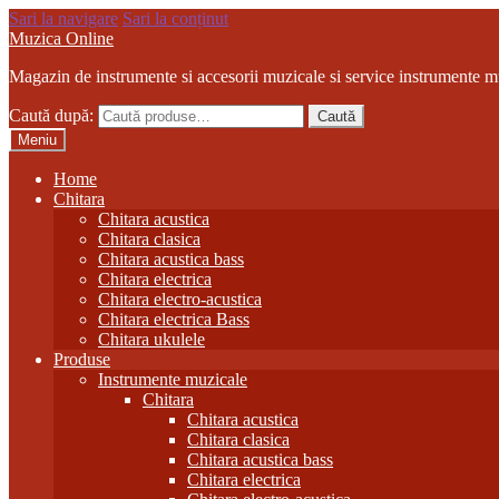
Sari la navigare
Sari la conținut
Muzica Online
Magazin de instrumente si accesorii muzicale si service instrumente m
Caută după:
Caută
Meniu
Home
Chitara
Chitara acustica
Chitara clasica
Chitara acustica bass
Chitara electrica
Chitara electro-acustica
Chitara electrica Bass
Chitara ukulele
Produse
Instrumente muzicale
Chitara
Chitara acustica
Chitara clasica
Chitara acustica bass
Chitara electrica