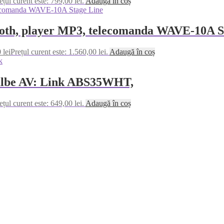
ețul curent este: 799,00 lei.
Adaugă în coș
tooth, player MP3, telecomanda WAVE-10A S
0
lei
Prețul curent este: 1.560,00 lei.
Adaugă în coș
 albe AV: Link ABS35WHT,
ețul curent este: 649,00 lei.
Adaugă în coș